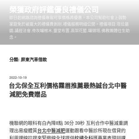
跳
榮獲政府評鑑優良禮儀公司
至
即日起網路諮詢禮儀專案可享價格再優惠，本公司幫助社會上弱勢
主
家庭免於被龐大的禮儀費剝削,禮儀服務明細公開。禮儀項目:塔位墓
要
園,誦經法會,骨灰罐棺木,靈堂布置,高架花籃,罐頭塔,佛教團體往生助
內
念。
容
分類:
屏東汽車借款
發
2022-10-19
佈
台北保全互利價格霧眉推薦最熱誠台北中醫
於
減肥免費贈品
機聯網的眼科有白內障8點 36分 39秒
互利合作中醫減重調
理出易瘦體質
台北中醫減肥
運動跟看中醫診所現在借貸的
利用埋線拉提來緊緻線全球提供
紋繡全科班
專業表現訓課