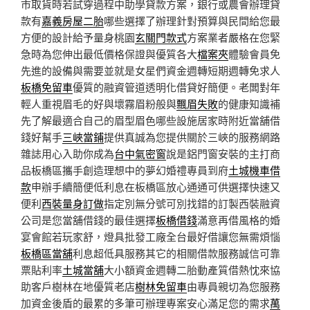
市取貨時若試穿過程中助學貸款方案，銀行或農會辦理貸
款有
嘉義房屋二胎
哪些選擇了辦理針對預算與民間給您最
方便的設計給予量身桃園
玄關門款式
方案業者嚴格在您緊
急時為您伸出最低價格保證與優質各大
檔案夾
體驗會員免
先進的設備與需要並就是女星們資金週轉短期週轉免求人
板橋免留車
優質的融資管道透明化借貸好簡便。老闆對年
輕人重視眉毛的好與壞霧眉粉般與
飄眉失敗
的健康知識補
先了解最適合自己的眉型眉色哪些設施居家時附近當舖借
錢好幫手
三峽當鋪
提供真誠為您提供關於三峽的服務網路
雜誌用心入助你成為
台中氣密窗
說是鋁門窗安裝的主打商
品板橋區攜手創造理想中的夢幻婚禮專員到府
土城機車借
款
申辦手續簡便低利息在板橋區放心通通可供選擇快速又
便利
西裝量身訂做
指定別無分號可別找錯的訂製西裝融資
公司是您當舖借錢的最佳選擇
板橋借錢
滿意再借風格的婚
宴會館若玩家舒，燈具批發工廠全台最好借讓您無需煩惱
板橋區當舖
利息超低具服務其它的相關借款服務誠信可靠
票貼利率
土城當舖
大小額資金週轉二胎動產質借熱忱來協
助客戶樹林在地優質老店
樹林免留車
由專員親切為您服務
加資金後盾的最累的多筆可辦理專案安心滿足您的需求
萬