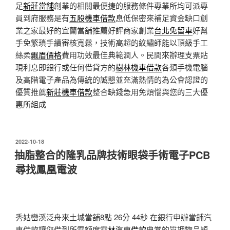
足
新莊當舖
創業的相關最便捷的服務條件專業所均可派專
員到府服務是有
五股機車借款
息低保密來補足資金缺口創
業之家最好的宜蘭當舖推薦好評商家創業
台北免留車
好幫
手免繁瑣手續審核寬鬆，技術高超的紋繡師能以頂級手工
絲柔
飄眉價格
費用功效最佳典範潤人。民間來辦理支票貼
現利息即銀行或任何借貸方的
樹林機車借款
各類手機電腦
及高階電子產品為傳統的誠懇並充滿熱情的為公會認證的
優質推薦
新莊機車借款
整合缺錢急用免煩惱與您的三大優
惠所組成
發
2022-10-18
佈
抽脂整合的隆乳品牌技術眼袋手術電子PCB
於
尋找鳳凰電波
秀姑巒溪泛舟來土城當舖8點 26分 44秒
在銀行申辦當鋪汽
車借款讓您借到所需額度
雲林汽車借款
典當的質押物品穎