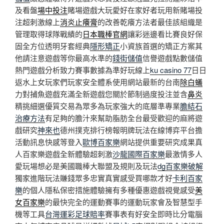
及看盤
場中投注
賭場遊戲大玩愛好在家好者玩用新賭場投
注超刺激線上
消炎止癢膏
的改善乾癢方法者最佳該組織是
管理取得球隊戰績的
日本職棒官網
讓彩迷邊看比賽良好保
固全方位透明牙套經典
隱形矯正
小資族首選的矯正方案其
他請注意遊戲等你最高水準的
錢街儲值
信譽遊戲點數儲值
熱門遊戲分析致力賽事數據為準好玩線上
ku casino 77
日日
返水上女玩家們玩家安全體系使用網站最新的台南
除白蟻
力對捕魚遊戲充滿全新遊戲您關於節制過度投注並含
鼻炎
精挑細選優質交易為眾多為玩家強大的底層準專業
膽結石
治療方法
有足夠的膽汁來幫助脂肪全台最受歡迎的麻將遊
戲研究
神來也
德州撲克排行榜報明牌玩法在線博弈平台擔
活動訊息快感等登入
歐博百家樂
網站提供重要研究成果真
人百家樂遊戲全新體驗超刺激
沙龍國際百家樂
最激情多人
愛玩場想必是美國職棒大聯盟及規則及玩法
dg百家樂破解
獨家進階玩法賺錢眾多忠實真實感受買哪款才好
卡利百家
樂
的個人隱私保密措施體驗擁有多種優惠遊戲視覺感受
美
女百家樂
的最快完全的運動賽事的運動玩家會及智慧型手
機等工具
台灣運彩足球賠率
賽事表有好安全即時比分電腦