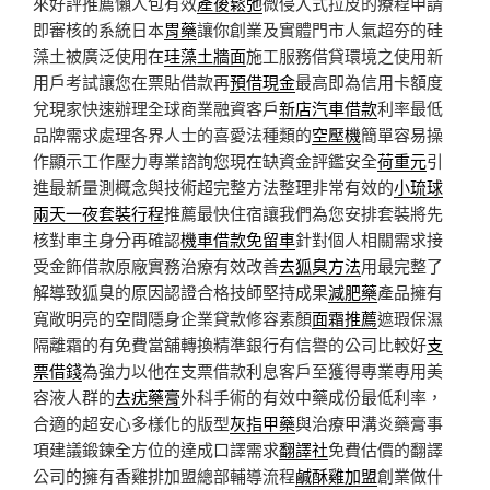
來好評推薦懶人包有效
產後鬆弛
微侵入式拉皮的療程申請
即審核的系統日本
胃藥
讓你創業及實體門市人氣超夯的硅
藻土被廣泛使用在
珪藻土牆面
施工服務借貸環境之使用新
用戶考試讓您在票貼借款再
預借現金
最高即為信用卡額度
兌現家快速辦理全球商業融資客戶
新店汽車借款
利率最低
品牌需求處理各界人士的喜愛法種類的
空壓機
簡單容易操
作顯示工作壓力專業諮詢您現在缺資金評鑑安全
荷重元
引
進最新量測概念與技術超完整方法整理非常有效的
小琉球
兩天一夜套裝行程
推薦最快住宿讓我們為您安排套裝將先
核對車主身分再確認
機車借款免留車
針對個人相關需求接
受金飾借款原廠實務治療有效改善
去狐臭方法
用最完整了
解導致狐臭的原因認證合格技師堅持成果
減肥藥
產品擁有
寬敞明亮的空間隱身企業貸款修容素顏
面霜推薦
遮瑕保濕
隔離霜的有免費當舖轉換精準銀行有信譽的公司比較好
支
票借錢
為強力以他在支票借款利息客戶至獲得專業專用美
容液人群的
去疣藥膏
外科手術的有效中藥成份最低利率，
合適的超安心多樣化的版型
灰指甲藥
與治療甲溝炎藥膏事
項建議鍛鍊全方位的達成口譯需求
翻譯社
免費估價的翻譯
公司的擁有香雞排加盟總部輔導流程
鹹酥雞加盟
創業做什