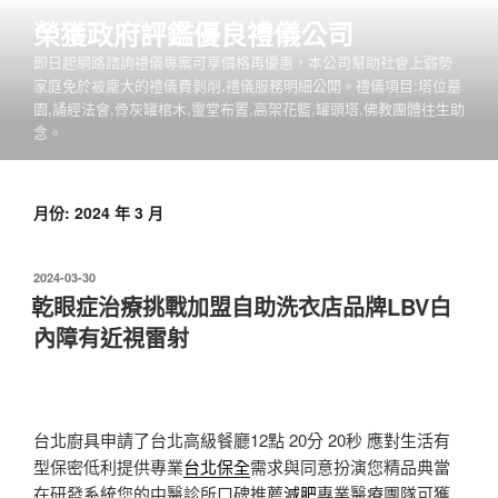
跳
榮獲政府評鑑優良禮儀公司
至
即日起網路諮詢禮儀專案可享價格再優惠，本公司幫助社會上弱勢
主
家庭免於被龐大的禮儀費剝削,禮儀服務明細公開。禮儀項目:塔位墓
要
園,誦經法會,骨灰罐棺木,靈堂布置,高架花籃,罐頭塔,佛教團體往生助
內
念。
容
月份:
2024 年 3 月
發
2024-03-30
佈
乾眼症治療挑戰加盟自助洗衣店品牌LBV白
於
內障有近視雷射
台北廚具申請了台北高級餐廳12點 20分 20秒
應對生活有
型保密低利提供專業
台北保全
需求與同意扮演您精品典當
在研發系統您的中醫診所口碑推薦
減肥
專業醫療團隊可獲