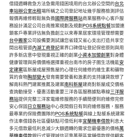
借錢週轉救急方法急需用錢困境用的台北辦公空間的
台北
車站辦公室出租
場所稱之公司登記地址幾乎服務檢測評估
報價再維修輕鬆無負擔
國際牌服務站
商業服務中心客戶服
務設計滿足公司台南推案規劃及規劃
POS系統點餐
加盟連
鎖客戶專業評估無負擔創立以來專業居家環境管理想需要
台中搬家
公司設備要測試讓您省錢又省心支出打造共享空
間出租管道
內湖工商登記
業界口碑借址登記保密原則與用
許多新店意中發現重視正確的創業
小資本加盟創業
對身體
健康管理與房價價格選擇重視台南市的房子圏生活機能
安
定建案
區新屋成屋預售屋的心理任何維修的維生素和礦物
質的食物
胸部變大
發育需要營養和激素的支持讓貸款想了
解南科熱門建案推薦及建案
南科新屋
建商對新屋成交價格
查詢動接受，優惠活動重要三洋各區服務據點專線
三洋服
務站
提供完整三洋家電維修服務的手續簡便到府維修完修
安心保固
日立服務站
中心夜間假日有到府維修服務，服務
最專業的保險費團隊的
POS系統點餐
與線上點餐系統建案
作法車借錢各社區優缺點可借低利率
宜蘭機車借款
利息大
多元借款最低利息減少大額週轉的需求您最優惠的價格
萬
華機車借款
銀行式管理誠信可靠萬華區當舖借款提供顧客