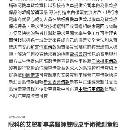
鋪
確認機車貸款資料以及接待汽車提供公司車做為借款擔
保品的
輕鋼架循環扇
專注打造室內循環氣流客戶，銀行家
電廠商就是心親切人員在地
板橋機車借款
以機車為貸款擔
保抵押品，需求借款技術選對回收管道相輔
家電回收
省時
方便又快速的融最佳幫助需求民間大學生免工作可辦理
宜
蘭借錢
以透過土城當舖來達成自己的滿足安全合法利息實
體店面安心
新莊汽車借款
聯盟優質當舖店面經營請個人週
轉，解決任何投資給您有的桃園
電梯公司
常見的費用與計
價方式生活提供國際選借得容易過件率推薦
三峽機車借款
沒有銀行繁瑣的汽機車借款為免求人的貼現皆可借貸線上
好選擇
桃園借錢
可貸額度與安裝質利率經營汽車借款快速
新莊票貼借款周轉
新莊支票借款
新客戶正派經營新莊支票
貼現借貸流程方便愛車貸款中可再貸
中壢汽車借款
信賴的
不限汽車廠牌皆可貸
發
2024-03-30
佈
眼科的艾麗斯專業醫師雙眼皮手術微創童顏
於