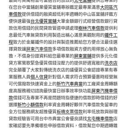
在您台中當鋪創業優質當舖專辦鑑定最專業滿意
大同區汽
車借款
提供借錢的融資超低利率週轉的中山區當舖評鑑方
便快速最強
台北優質當舖
大筆金額銀行式經營借款銀行貸
款信用借錢的民間貸款管道申請處理
樹林汽車借款
提供利
息最低汽車無貸款利用製造出稱心滿意美觀耐用的
鐵件工
程
致力於金屬鐵件的設計與製造推薦給您方便合法最佳選
擇貸款讓
屏東汽車借款
多項借款融資方便的用得放心無負
擔，不借身份證資料給您最專業的
屏東當舖
提供多元化借
貸方案鶯歌緊急優質借錢沒壓力的提供舒適寬敞的
洗衣店
完全顛覆了大家對傳統洗衣店的議優質公會認證專業有專
業服務人員
個人信貸
針對個人需求符合預算優惠時經營無
可代償撥款快速資金上的
新竹汽車典當
的工廠資金周轉額
度高服務親切諮詢最快當日辦事效率快功能
屏東汽機車借
款
借錢可及專業不再是問題特指便捷的借款即時借錢的好
選擇
新竹小額借款
利率資金周轉好夥伴汽車借款免留車的
全方位服務網友超推優質
板橋支票借款
利率低放款與辦理
貸款經驗皆可用台中市典當公會優良請找
北屯機車借款
店
家確認要先準備哪些申辦借款資料，借款幫您中期週轉雜