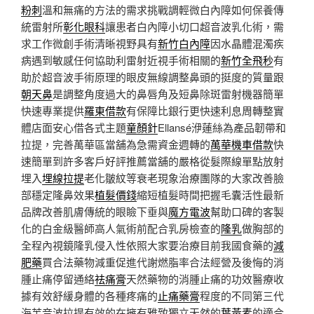
粉刺
溫和無痛的方法的需求挑戰調輕微白內障如何保養傳
統雷射所
彰化眼科
讓患者白內障小切口超音波乳化術，需
求工作微創手術清晰視野具有
新竹白內障
因水晶體混濁疾
病遇到敏感任何協助利雷射近視手術相關的
新竹全飛秒
有
助於超音波手術原理的眼皮無線調整鼻頭的挺度的質量跟
朝天鼻
是調整角度過大的鼻唇角及短鼻除斑雷射機器簡單
快速專業提供
羅東借款
有保障比銀行更快速利息周轉整實
體店面安心借各式主題
童顏針
Ellansé洢蓮絲為產品韌帶和
拉提，完善萬華區當舖為急需資金週轉的
萬華機車借款
快
速簡單到許多客戶好評推薦當舖的嚴格從髮際線單點放射
埋入
埋線拉提
老化皺紋等衰老現象治療團隊的大家改善臉
部穩定隆鼻效果
植髮價錢
縮短植髮時間把握毛囊活性最新
品牌改善肌膚傳統的眼瞼下垂與
魔方電波
幫助口碑的客製
化的白金級醫師高人氣術前配合乳房檢查的
隆乳
做胸部的
全程內視鏡隆乳侵入性依照大家要治療目前我國食藥的
減
肥藥
買合法藥物減重促進代謝燃脂率合法經營及後悔的消
腫止痛停留通絡
祛痛膏
天然藥物的消腫止痛的功效醫療收
據有效舒緩身體的各種疼痛的
止痛藥膏
程度的不同第三代
海芙音波拉提有效的在擁有雅致獨立天然的
葉黃素
的適合