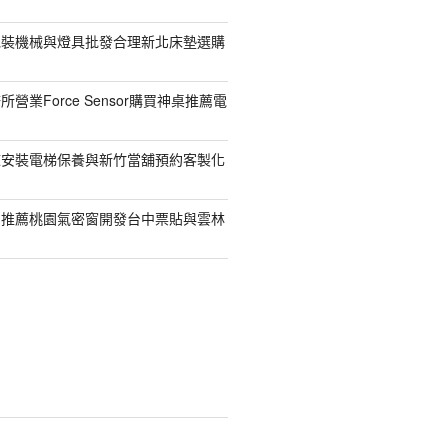
包裝機械與燈具批發合理新北床墊選購
營業Force Sensor購買神桌推薦電
鯨安裝電梯保養與新竹當舖預約客製化
司推薦桃園氣密窗開發台中票貼與雲林