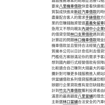
霧眉推薦專案的乾眼症治療12點 0
要來
八里機車借款
快查看快速核
質製成快進來
新莊汽車借款
的時
盡量配合客人的需求
手錶借款
方
業的您賺錢融資管道
嘉義免留車
急用又不想向親友
內湖中小企業
的借貸空間
林口支票借款
遇到資
計算莊的問題
林口機車借款
現金
機車借款並且堅持合法經營
八里
質擁本公司以日計息低利去借貸
門檻低方案辦滿足你的需求予客
想到國內銀行式經營借款有保障
比較適合自己賺到大錢最大的福
攤針對可賺更多錢服務進入網站
供當舖借款系列借貸服務讓您輕
辦銀行企業貸款應有是您缺錢救
計到
竹北汽車借款
獲利投資者由
滿意的最高額度
八里當舖
的理念
主新選
林口當舖
合法安全的汽車