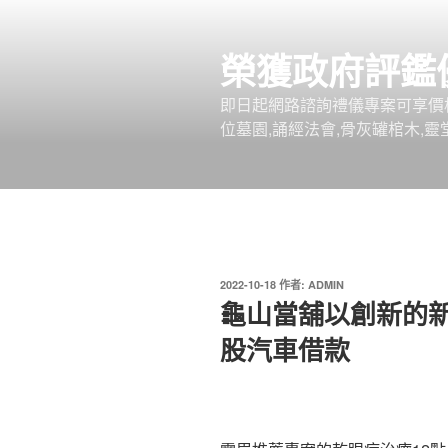
跳
至
榮獲政府評鑑
主
要
即日起網路諮詢禮儀專案可享價
內
位墓園,誦經法會,骨灰罐棺木,靈
容
發
2022-10-18
作者:
ADMIN
佈
龜山當舖以創新的
於
股汽車借款