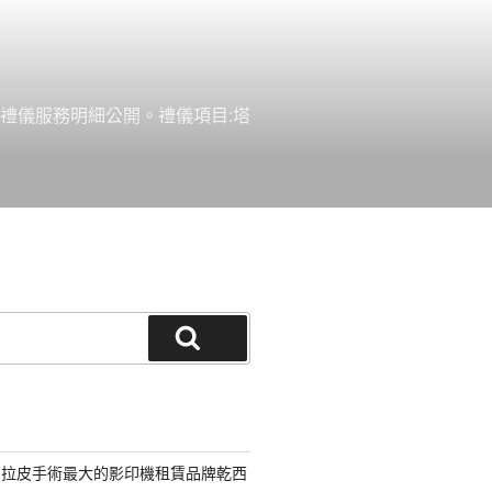
禮儀服務明細公開。禮儀項目:塔
搜
尋
部拉皮手術最大的影印機租賃品牌乾西