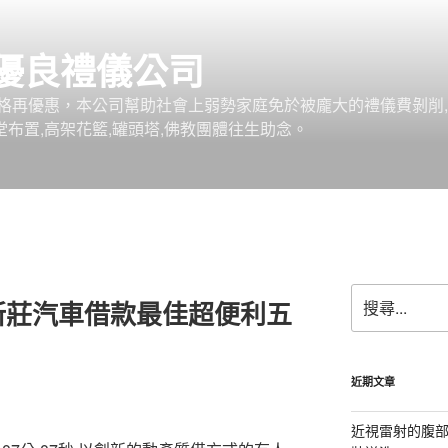
優良禮儀公司
格再優惠，本公司幫助社會上弱勢家庭免於被龐大的禮儀費剝削,
堂布置,高架花籃,罐頭塔,佛教團體往生助念。
搜
新莊汽車借款最佳超便利五
尋
關
鍵
字:
近期文章
近視雷射的腹