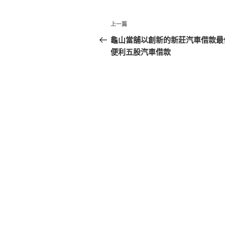
文
上
上一篇
章
一
龜山當舖以創新的新莊汽車借款最
篇
便利五股汽車借款
導
文
覽
章