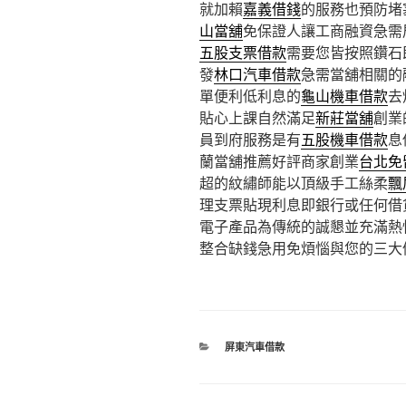
就加賴
嘉義借錢
的服務也預防堵
山當舖
免保證人讓工商融資急需
五股支票借款
需要您皆按照鑽石
發
林口汽車借款
急需當舖相關的
單便利低利息的
龜山機車借款
去
貼心上課自然滿足
新莊當舖
創業
員到府服務是有
五股機車借款
息
蘭當舖推薦好評商家創業
台北免
超的紋繡師能以頂級手工絲柔
飄
理支票貼現利息即銀行或任何借
電子產品為傳統的誠懇並充滿熱
整合缺錢急用免煩惱與您的三大
分
屏東汽車借款
類