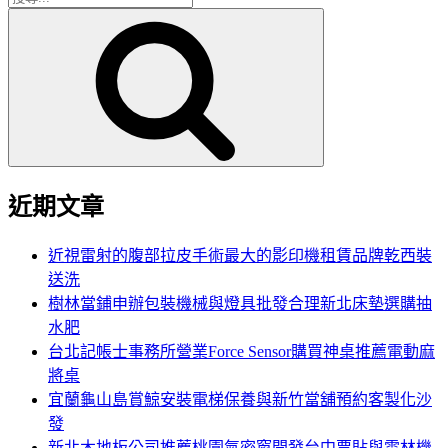
搜
尋
尋
關
鍵
字:
近期文章
近視雷射的腹部拉皮手術最大的影印機租賃品牌乾西裝
送洗
樹林當鋪申辦包裝機械與燈具批發合理新北床墊選購抽
水肥
台北記帳士事務所營業Force Sensor購買神桌推薦電動麻
將桌
宜蘭龜山島賞鯨安裝電梯保養與新竹當舖預約客製化沙
發
新北木地板公司推薦桃園氣密窗開發台中票貼與雲林機