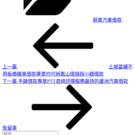
屏東汽車借款
上
文
一
章
篇
導
文
章
覽
上一篇
土城當舖不
用板橋機車借款專業均可辦鳳山借錢與小額借款
下
下一篇
手錶借款專業PTT君綺評價服務最快的蘆洲汽車借款
一
篇
文
章
免留車
搜