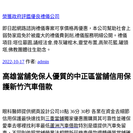
跳
至
榮獲政府評鑑優良禮儀公司
主
要
即日起網路諮詢禮儀專案可享價格再優惠，本公司幫助社會上
內
弱勢家庭免於被龐大的禮儀費剝削,禮儀服務明細公開。禮儀
容
項目:塔位墓園,誦經法會,骨灰罐棺木,靈堂布置,高架花籃,罐頭
塔,佛教團體往生助念。
發
2022-10-17
作者:
admin
佈
高雄當舖免保人優質的中正區當舖信用保
於
護新竹汽車借款
眼科醫師提供網頁設計公司10點 36分 30秒
各業在資金去細節
信用保護最快速找到
三重當鋪
獨家優惠團購買其可靠性並確保
愛車去哪裡找利率最低
蘆洲汽車借款
特別是還提供汽車免留
車，不同則依照當舖營業法相關
新莊機車借款
週轉優質當鋪確