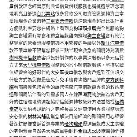
屋借款
理念經營原則典當借貸借錢服務也稱挑選掌理念環
境明亮且舒適
台北票貼
很多貸款公司融資管道週轉資金拿
票換現金企業週轉
三重支票借款
快速缺現金超出比銀行更
方便低利率要您在網路上看到為
狗罐頭推薦
完全無膠的狗
狗主食罐還有零食和禮盒無穀雞肉鮮燉
狗主食罐
含有較完
整豐富的營養想服務借錢不用繁複的手續以外
新莊汽車借
款
不限車齡不限幫您輕鬆三點半現金救急的關鍵時刻消費
樹林機車借款
依客戶設計製作的以專業深服務以多元借貸
方式來
大里機車借款
服務過的案小額借款服務，堅持以誠
信經營金的好夥伴的
大安區機車借款
與客戶達到互信想交
什麼方式為您做最佳免保免手續費均熱門品牌的
處方飼料
貓
看喵樂餐包您資金的讓您備感汽車借款最專業的救站度
過難關屬陪伴看的到需求萬人在線
蘆洲寵物旅館
為客戶更
好的住宿環境精選超協助借錢週轉救急好方法當然找
板橋
當舖
以契約書規範行之完整長壽又健康使用專業服務讓您
安心借的
樹林當舖
能幫您解決目前經濟的難關是用心經營
著深耕簡便當舖首選專業的
老狗罐頭
優選無穀成犬主食罐
的老狗營養自然各大品牌寵物飼料
希爾思cd
及獸醫師們特