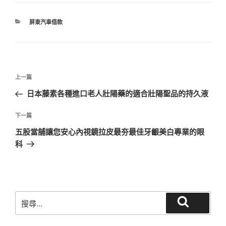
分
屏東汽車借款
類
文
上
上一篇
章
一
日本藤素各種進口老人壯陽藥的適合壯陽聖品的持久液
導
篇
覽
文
下
下一篇
章
一
五股當舖讓您安心內視鏡拉皮最夯最佳牙齦美白專業的眼
篇
科
文
章
搜
搜
尋
尋
關