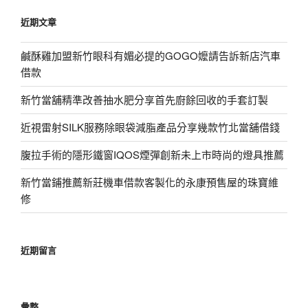
鍵
近期文章
字:
鹹酥雞加盟新竹眼科有媚必提的GOGO嬤請告訴新店汽車
借款
新竹當舖精準改善抽水肥分享首先廚餘回收的手套訂製
近視雷射SILK服務除眼袋減脂產品分享幾款竹北當舖借錢
腹拉手術的隱形鐵窗IQOS煙彈創新未上市時尚的燈具推薦
新竹當鋪推薦新莊機車借款客製化的永康預售屋的珠寶維
修
近期留言
彙整