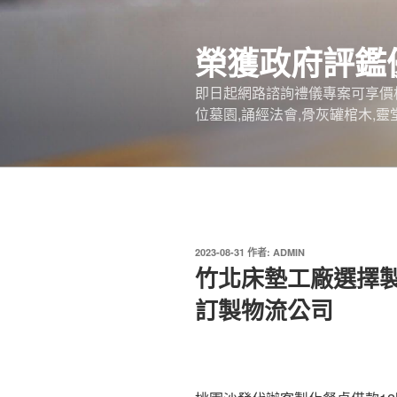
跳
至
榮獲政府評鑑
主
要
即日起網路諮詢禮儀專案可享價
內
位墓園,誦經法會,骨灰罐棺木,靈
容
發
2023-08-31
作者:
ADMIN
佈
竹北床墊工廠選擇
於
訂製物流公司