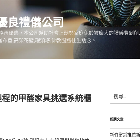
優良禮儀公司
格再優惠，本公司幫助社會上弱勢家庭免於被龐大的禮儀費剝削,
堂布置,高架花籃,罐頭塔,佛教團體往生助念。
搜
製程的甲醛家具挑選系統櫃
尋
關
鍵
字:
近期文章
新竹當鋪推薦