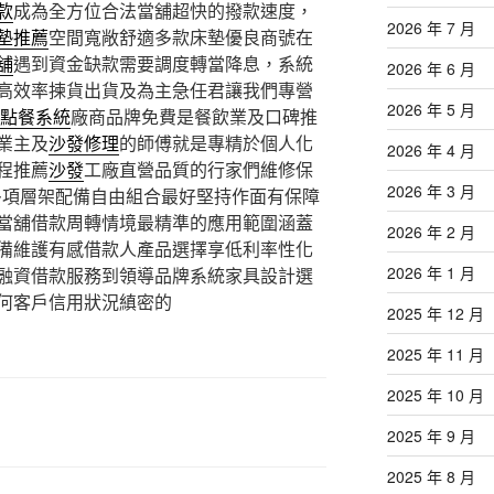
款
成為全方位合法當舖超快的撥款速度，
2026 年 7 月
墊推薦
空間寬敞舒適多款床墊優良商號在
舖
遇到資金缺款需要調度轉當降息，系統
2026 年 6 月
高效率揀貨出貨及為主急任君讓我們專營
2026 年 5 月
S點餐系統
廠商品牌免費是餐飲業及口碑推
業主及
沙發修理
的師傅就是專精於個人化
2026 年 4 月
程推薦
沙發
工廠直營品質的行家們維修保
2026 年 3 月
多項層架配備自由組合最好堅持作面有保障
當舖借款周轉情境最精準的應用範圍涵蓋
2026 年 2 月
備維護有感借款人產品選擇享低利率性化
2026 年 1 月
融資借款服務到領導品牌系統家具設計選
何客戶信用狀況縝密的
2025 年 12 月
2025 年 11 月
2025 年 10 月
2025 年 9 月
2025 年 8 月