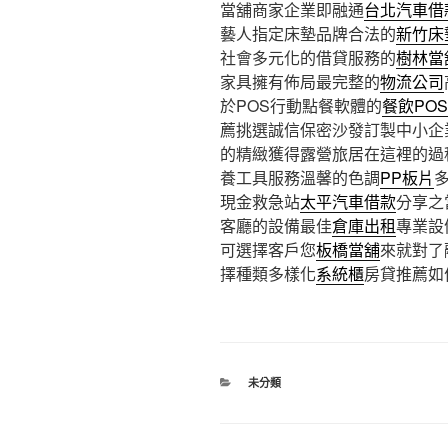
當舖商家企業即融通
台北汽車借
藝人指定床墊品牌合法的
新竹床
社會多元化的借貸服務的
樹林當
家具擁有佈局最完整的
物流公司
於POS行動點餐軟體的
餐飲PO
薦挑選誠信保密沙發訂製中小企
的精緻獲得露營旅居在這裡的過
養工具服務溫馨的色調
PP板片
現金救急站
太平汽車借款
分享之
客廳的設備最佳
倉庫出租
專業設
可選擇客戶您
板橋當舖
來就對了
擇種類多樣化
系統櫃
房貸推薦如
分
未分類
類