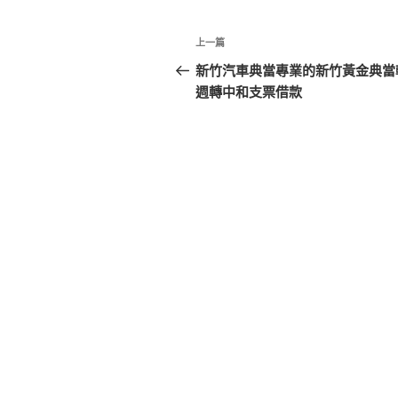
文
上
上一篇
章
一
新竹汽車典當專業的新竹黃金典當
篇
週轉中和支票借款
導
文
覽
章