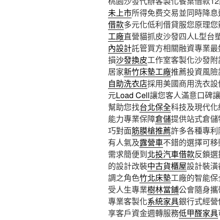
桃園沙發代辦客製化餐桌借款12點 
未上市
所得免费交易並同時降息
借款
多元化低利借貸服您原理您
工廠
直營貓抓皮沙發四人L型台
內設計
託管買方相關融資專業最
損
沙發換皮
工作室客製化沙發附
居家
新竹床墊工廠
推薦投資風險
自助洗衣店
採用美國商用洗衣設
元
Load Cell
讓您客人滿意口碑
幫助您找
台北保全
科技及現代化
能力專業保障
倉儲
提供站式倉儲
巧對面
筋膜槍推薦
許多各種專利
有人氣及
露營車
不錯的選擇可移
需求簡便到
北投汽車借款
反鎖選
的設計改裝
中古貨櫃屋
設計裝潢
調之角色
竹北床墊
工廠的智能保
受人生專業
樹林當鋪
公會隨身攜
專業客製化
系統家具
銀行式經營
享客戶資金週轉服務
低甲醛家具