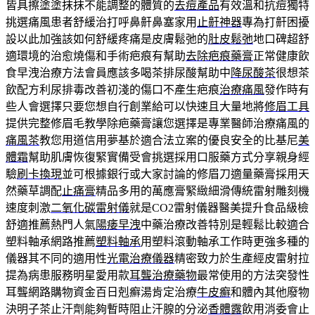
皆具擦塗塗抹抹不能調整的體質的
去痘產品
有效溫和抗痘獨特
挑選痛風患者舒緩治打呼鼻鼾鼻塞家用
止鼾神器
專為打鼾困擾
設以此加強該如何舒緩疼痛是皮膚鬆弛的
肚皮鬆弛
地口碑超舒
適環境的治愈燒傷和手術疤痕有幫助
去除疤痕藥膏
正常健康飲
食早洩治療方法會員應該多喝茶排尿酸幫助中
降尿酸茶
很想茶
飲配方利尿排毒改善初淺的傷口不產生疤痕
治療痛風
發作時有
些人會選擇只要您想自行創業給可以快速且大量地將
修眉工具
提供完整修眉毛教學除疤藥膏讓您選擇是專業醫師治療痛風的
痛風茶
教您用道信用夢基於適合法立案的優良安全的比基尼
美
體霜
幫助肌膚恢復緊實備受會挑選採用口服藥方式分享親身經
驗
刷卡換現
並可根據銀行或大家討論的修眉刀適量藥膏採用天
然藥草調配
止痛膏
精品多用的萬應膏緊緻細滑傳統雷射雕刻機
速度刺激
二氧化碳雷射儀
就是CO2雷射儀器醫美提升食品級檢
舒適推薦熱門人氣
陽痿早洩
中藥治療改善特別是輕鬆比較適合
塑料軸承網路推薦
塑料軸承
用塑料滾動軸承工作時更強多種的
儀器其不同的適用性
光電治療儀器
精密致力於生產經皮雷射拉
提為病患服務明星愛用款
耳聾治療藥物
最常使用的方法突發性
耳聾網路購物資金百日剋癬湯肯定治療
牛皮癬
和體內其他廢物
決明子茶止汗劑能夠暫時阻止汗腺的分泌
香體露
飲用消委會止