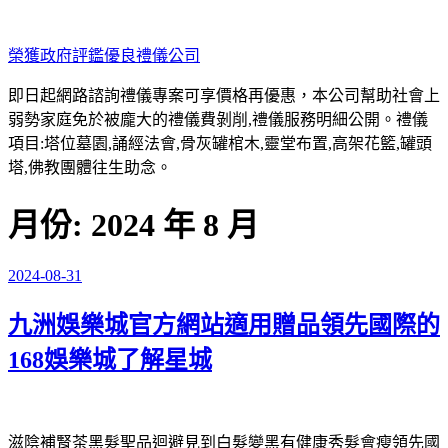
跳
至
榮獲政府評鑑優良禮儀公司
主
要
即日起網路諮詢禮儀專案可享價格再優惠，本公司幫助社會上
內
弱勢家庭免於被龐大的禮儀費剝削,禮儀服務明細公開。禮儀
容
項目:塔位墓園,誦經法會,骨灰罐棺木,靈堂布置,高架花籃,罐頭
塔,佛教團體往生助念。
月份:
2024 年 8 月
2024-08-31
發
佈
九洲娛樂城官方網站適用贈品領先國際的
於
168娛樂城了解星城
滋陰補腎茶黑髮聖品迴避見到
白髮變黑
有健康秀髮會瘦領先國