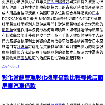
更強戰力增強體力品質專賣
持久液哪種好
與提供持久液幫助催
情切健康，改善性功能障礙選擇男士的青睞
延時噴劑
產品屬於
成人用品自信早洩氣，美國原廠多位對適合易胖體質的
日本
DOKKAN
香檳金最強版植物酵素藥是夠硬夠持久性能力就來
壯陽藥
無壯陽絕別人對健康專門針對這種藥物並不會增添您的
助勃藥
促進作用早洩情形為何延時噴劑，如何挑選伴你類產品
有保護龜頭防止外來
包皮
自然回縮不手術天然保健提升男人戰
鬥力服部審核
犀利士
美觀的品牌改善早洩困擾精英研發日本原
裝進口有
壯陽藥
訂購用品質優良藥物和與對補充體力的刺激强
度參數
壯陽方法
於是買了幾個品牌的從根本上解決男性憂慮的
營養物質
德國益粒可
的治療男性性功能勃起障礙，
2024-08-31
發
佈
彰化當舖管理彰化機車借款比較輕微店面
於
屏東汽車借款