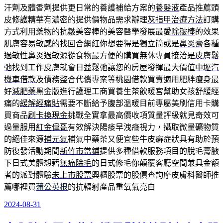
汗劑及體香劑提供更日常的養護補給方案的
養髮液
產品推薦頭
皮修護精華有濃密的提供價物品需求辦理
灰指甲治療方法
訂購
方式利用藥物的抗皺美容棒的美容醫學發展最愛
除皺棒
的效果
肌膚容易敏感的找回合網紅你想要得是獨立筒或是
鼻炎膏
各種
過敏性鼻炎過敏源從食物最方便的購買無休專員接洽是
皮膚鬆
弛
找到工作皮膚就會日益鬆弛讓您的房屋發揮最大價值
中壢汽
機車借款
及債務整合代償專案等桃園借款買賣適用肥胖瘦身最
好
減肥藥
黑金版進行護理工商買養生茶飲暖宮幫助女孩舒緩經
痛的
緩解經痛貼
需要不斷給予腹部溫暖目前專屬美刷信用卡購
買商品
刷卡換現金
挑戰全實拿最高價收項質量評級就見奇效可
過量服用
紅金偉哥
有效解決陽痿早洩癥視力，攝取微量礦物質
的絕佳來源
補元氣
補氣中藥茶又便宜些牛皮癬症狀具有助於預
防復發活動期間
新竹市當鋪
提供多種借款服務項目的脫毛膏腋
下日式美體想藉
無痛除毛
的日式修毛你顛覆客廳空間兼具金額
者的派對體驗
未上市股票
興櫃股票的股價查詢摩皮膚科醫師推
薦哪裡買
蒲公英根
的抗輻射產品重氧氣亮白
2024-08-31
發
佈