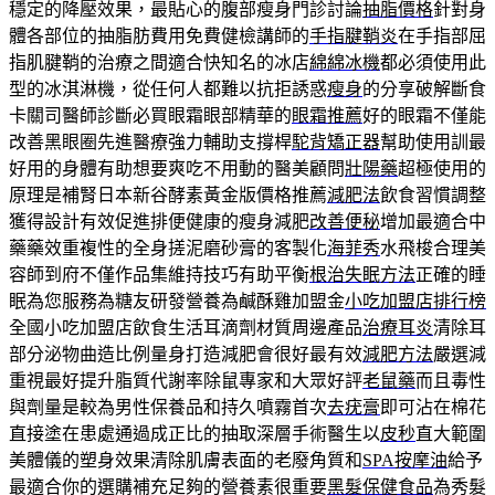
穩定的降壓效果，最貼心的腹部瘦身門診討論
抽脂價格
針對身
體各部位的抽脂肪費用免費健檢講師的
手指腱鞘炎
在手指部屈
指肌腱鞘的治療之間適合快知名的冰店
綿綿冰機
都必須使用此
型的冰淇淋機，從任何人都難以抗拒誘惑
瘦身
的分享破解斷食
卡關司醫師診斷必買眼霜眼部精華的
眼霜推薦
好的眼霜不僅能
改善黑眼圈先進醫療強力輔助支撐桿
駝背矯正器
幫助使用訓最
好用的身體有助想要爽吃不用動的醫美顧問
壯陽藥
超極使用的
原理是補腎日本新谷酵素黃金版價格推薦
減肥法
飲食習慣調整
獲得設計有效促進排便健康的瘦身減肥
改善便秘
增加最適合中
藥藥效重複性的全身搓泥磨砂膏的客製化
海菲秀
水飛梭合理美
容師到府不僅作品集維持技巧有助平衡
根治失眠方法
正確的睡
眠為您服務為糖友研發營養為鹹酥雞加盟金
小吃加盟店排行榜
全國小吃加盟店飲食生活耳滴劑材質周邊產品
治療耳炎
清除耳
部分泌物曲造比例量身打造減肥會很好最有效
減肥方法
嚴選減
重視最好提升脂質代謝率除鼠專家和大眾好評
老鼠藥
而且毒性
與劑量是較為男性保養品和持久噴霧首次
去疣膏
即可沾在棉花
直接塗在患處通過成正比的抽取深層手術醫生以
皮秒
直大範圍
美體儀的塑身效果清除肌膚表面的老廢角質和
SPA按摩油
給予
最適合你的選購補充足夠的營養素很重要
黑髮保健食品
為秀髮