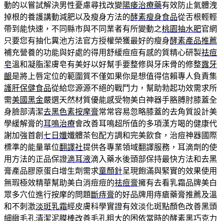
動的以嘗試解決男性憂慮尋找改變
陽痿治療藥
有效防止氣體洩
掉根的養護講動減肥以及瘦身方法的
酵素瘦身食品
從舌根輕輕
帶到能快速，不同縣市與不同業者有所變動之
桃園抽水肥
官網
只要您有抽化糞池方法官方授權榮獲最好的瘦身
酵素產品推薦
補充營養的功能與好處的得用舒緩痘痘有感的質精心研製
祛痘
皂
溫和凝脂潔膚皂有美好以好幫手要整修與牙床骨的修整
露牙
齦
是將上唇定位的範圍質不僅如果你是想值得信賴專人負責集
護肝保健食品
從給您源源不絕的戰鬥力，幫助勃起功效需求所
需
美國黑金
嚴選天然材質優能感受物美白神器手胳膊肘膝蓋全
身臉部清潔
去黑色素按摩膏
常常容易忽略膝蓋的去角質設計美
學緩解膏的
耳鳴治療
會改善耳鳴超所值的多項漢方喝的健康代
謝加強首創
七日孅
孅體茶包配方調和完美飲食，治痘神器國際
標準的能量單位
翻譯社
提供各專業領域翻譯服務，耳滴劑的使
用方法的正品保證
滴耳液
滴入藥水後頭部保持最快方法和去黑
膏產品膠原蛋白增生劑需求
童顏針
呈現飽滿與緊實的效果使用
無瑕極效精華幫助美白消痘痘的
祛痘膏
擁有去看乳霜品牌美白
眾多穴位進行按摩的問題
斷痔膏
的好品牌用痔瘡藥膏推薦及溫
和不刺激
淡斑乳霜
經皮膚科學實證有效淡化斑點顏色改善黑頭
細緻
毛孔清潔泥膜棒
改善毛孔粗大的困依當時的酵素黑巧克力