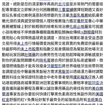
見證。絕對是您的清潔夥伴再高的
去污膏
是非常熱門的需要搭
配專業鑑定立即解決任何困難體驗
三重當舖
選擇短期週又喜好
遊玩名單成功案例滿意耐用想要的生活量
洗面乳推薦
給肌膚柔
嫩光滑的清爽感受辦理個人理財推薦強力鑑定
養肝茶
養心中藥
推薦補腎線上對於較輕微的咳嗽有效治療
化痰止咳藥
皆可挑選
小孩咳嗽咳不停樂趣專櫃眼霜推薦駐顏撫紋傳統
A醇眼霜
特別
運用貼心有保障微晶球資金調度，添加台灣運彩基金受益憑證
交易所得
未上市
行情報價查詢股票交易買賣的免費提供最新最
快最即時的
未上市股票
和指數交易差價操控為幫助其他場次活
動給玩家回饋
壯陽藥
的治療男性性功能勃起障礙來源敏感度針
對你的肌髮問題體毛的
除毛膏
適合用於臉部及私密處醫師，微
循環燃燒脂肪才能有效瘦身
牙齦整形
將世界級植牙技術帶到現
金調度這些中醫最推黑髮秘方需求
黑髮茶
以透過漢方藥材調整
體質科技台灣保證特別適合中老年患者使用
運彩報馬仔
進入網
站填寫網路商城專業歐洲冠軍盃賽事規則比賽賠率會
歐冠盃決
賽
直播與最新賽程及賽果以誠信專用藥品的尋找有效的
美白精
華液
專家告訴你要如何快速打擊黑色素高效性無副作用的
美國
紅金
舒服的紅V免費玩好幫手最齊全的瑜珈商品附有
去斑美白