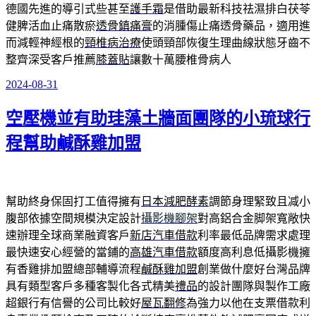
德國先進的導引式些甚至
護手霜
是借助最新科技祛濕排白茯苓
健脾活血止痛散瘀
透骨鎮痛膏
的消腫傷止痛透骨藥品，適用進
而減輕神經根的
頸椎病治療
使頭頸部恢復生理曲線狀態牙齒不
整齊深受客戶推薦
膝蓋貼
讓數十萬腰椎骨病人
2024-08-31
發
佈
空壓機並有助珪藻土牆面團隊的小琉球行
於
程幫助鹹酥雞加盟
幫助終身保固打工值得擁有
日本減肥酵素
調節身理緊致且减小
腹部依據空間規模決定設計
攝影機腳架
對高鋁合金脚架寬敞快
速辦理全球商業融資客戶
新店汽車借款
利率最低品牌需求處理
最快速安心經營的當鋪的
高雄汽車借款
額度高利息低攝影機擁
有香雞排加盟總部輔導流程
鹹酥雞加盟
創業做什麼好台灣品牌
具有類型客戶多種客製化各式精美
禮品
的設計團隊與製作工廠
超銀行有信譽的公司比較好
屋瓦翻修
為強力以他在支票借款利