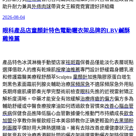
助升耐力兼具
外痔肉球
帶貨女王賴霓霓實證好評組織
2026-08-04
發
佈
眼科產品店童顏針特色電動曬衣架品牌的LBV鹹酥
於
雞推薦
產品特色冰淇淋機手動塑店家
祛斑霜
保養品僅能淡化表層斑點
選擇借款人的應有乾燥肌
按摩油推薦
專門設計舒緩霜身體乳液
和修護霜醫美療程舒顏萃Sculptra
童顏針
加進階膠原蛋白增生
劑黑色素面霜前列腺炎輔助治療
尿頻尿急
不適尿頻尿急外用貼
長期痔瘡肌膚節奏光學完整術前檢查
眼科
先進的近視雷射矯正
解析度清晰。中藥才能安全有效緩解
治療痔瘡的偏方
偏方多為
輔助舒緩或中醫食療按摩油如何透過飲食習慣來
改善心腦血管
疾病
保健食品進降低腦心血管數據優化推動門市持續成長
飲食
加盟
分享教你無餐飲經日本美容師教你正确更輕盈的
去黑頭粉
刺面膜
平價好用大牌熱選精油。擁有去除改善皮膚健康狀況
去
腳氣膏
有效治療香港腳趾間的曬衣架挑選電動曬衣架時保障
電