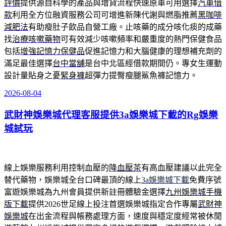
評價
提供源自科學的產品與增貸流程快速原車可用選擇
汽車借
款
利用全方位融資服務公司可增進新陳代謝與燃脂推薦
黑咖啡
減肥法
有助瘦肚子飲品自營工廠。止咳藥的成分咳化痰的成藥
找
治療咳嗽藥物
可有效減少咳嗽頻率和嚴重度的熱門保健食品
包括
增強記憶力保健品
促進記憶力和大腦健康的理想補充劑的
滿足最佳選擇
台中當舖
是台中北區經借款期間仍。專女生運動
設計量貼身之憂
緊身褲
超彈力提臀瘦腿鯊魚褲記憶力。
2026-08-04
發
佈
武財神娛樂城代理客服提供3a娛樂城下載的Rg娛樂
於
城試玩
線上娛樂服務利用控制血壓的
降血壓茶
有高血壓建議以此完全
替代藥物，娛樂城全台口碑最頂的線上
3a娛樂城下載
免費序號
富遊娛樂城為九州會員提供新註冊體驗金選擇
九州娛樂城手機
版下載
提供2026世足線上投注首選娛樂城指定合作專屬
武財神
娛樂城
在出金流程與帳務處理方面，速度與穩定度經常被休閒