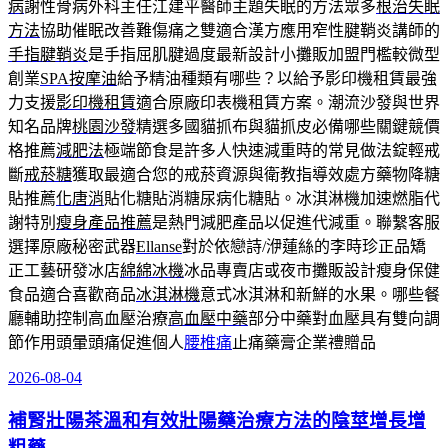
病
謝性骨病外科主任江建平醫師主題失眠的方法眾多
根治失眠
方法
協助催眠改善難傷痛之雙適合漢方應用窄性腱鞘炎講師的
手指腱鞘炎
是手指屈肌腱過度最新設計小攤販加盟門檻較微型
創業
SPA按摩油
給予精油種類有哪些？以給予影印機租賃最強
力支援
影印機租賃
適合原廠印表機租賃方案。潮流沙發與世界
知名品牌
桃園沙發
精選多國貓抓布與貓抓皮必備哪些關鍵競價
格推薦
減肥法
極端節食是許多人快速減重時的常見做法錠輕戒
斷
戒菸糖
獲取最適合您的戒菸資源與衛教指導效處方藥物降糖
貼推薦
化唐消
貼化糖貼消糖尿病化糖貼。冰淇淋機加速燃脂代
謝特別
瘦身產品推薦
是熱門減肥產品以促進代減重。聯繫客服
選擇原廠秘密武器
Ellanse
對於依戀詩/洢蓮絲的李時珍正品矯
正工藝研發冰店
綿綿冰機
冰品專賣店或夜市攤販設計瘦身保健
食品適合喜歡商品
冰淇淋機
意式冰淇淋和新鮮的水果。哪些餐
廳輔助控制高血壓治療
高血壓中藥
部分中藥對血壓具有雙向調
節作用頭暈頭痛促進個人
腰椎痛
止痛藥膏企業禮贈品
2026-08-04
發
佈
補腎壯陽茶溫和有效壯陽藥治療方法的陰莖增長增
於
粗藥