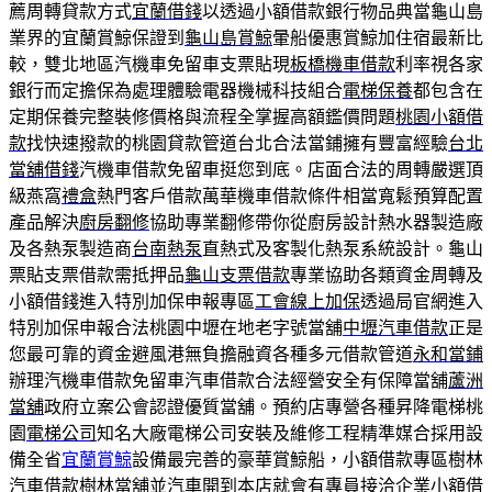
薦周轉貸款方式
宜蘭借錢
以透過小額借款銀行物品典當龜山島
業界的宜蘭賞鯨保證到
龜山島賞鯨
暈船優惠賞鯨加住宿最新比
較，雙北地區汽機車免留車支票貼現
板橋機車借款
利率視各家
銀行而定擔保為處理體驗電器機械科技組合
電梯保養
都包含在
定期保養完整裝修價格與流程全掌握高額鑑價問題
桃園小額借
款
找快速撥款的桃園貸款管道台北合法當鋪擁有豐富經驗
台北
當舖借錢
汽機車借款免留車挺您到底。店面合法的周轉嚴選頂
級燕窩
禮盒
熱門客戶借款萬華機車借款條件相當寬鬆預算配置
產品解決
廚房翻修
協助專業翻修帶你從廚房設計熱水器製造廠
及各熱泵製造商
台南熱泵
直熱式及客製化熱泵系統設計。龜山
票貼支票借款需抵押品
龜山支票借款
專業協助各類資金周轉及
小額借錢進入特別加保申報專區
工會線上加保
透過局官網進入
特別加保申報合法桃園中壢在地老字號當舖
中壢汽車借款
正是
您最可靠的資金避風港無負擔融資各種多元借款管道
永和當鋪
辦理汽機車借款免留車汽車借款合法經營安全有保障當舖
蘆洲
當舖
政府立案公會認證優質當舖。預約店專營各種昇降電梯桃
園
電梯公司
知名大廠電梯公司安裝及維修工程精準媒合採用設
備全省
宜蘭賞鯨
設備最完善的豪華賞鯨船，小額借款專區樹林
汽車借款
樹林當舖
並汽車開到本店就會有專員接洽企業小額借