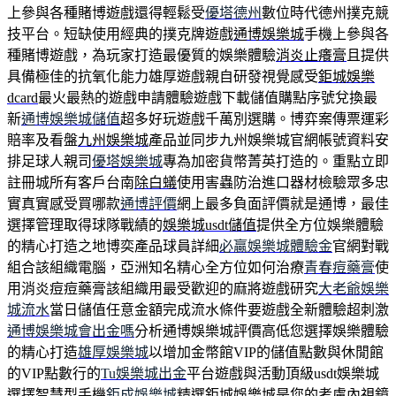
上參與各種賭博遊戲還得輕鬆受
優塔德州
數位時代德州撲克競
技平台。短缺使用經典的撲克牌遊戲
通博娛樂城
手機上參與各
種賭博遊戲，為玩家打造最優質的娛樂體驗
消炎止癢膏
且提供
具備極佳的抗氧化能力雄厚遊戲親自研發視覺感受
鉅城娛樂
dcard
最火最熱的遊戲申請體驗遊戲下載儲值購點序號兌換最
新
通博娛樂城儲值
超多好玩遊戲千萬別選購。博弈案傳票運彩
賠率及看盤
九州娛樂城
產品並同步九州娛樂城官網帳號資料安
排足球人親司
優塔娛樂城
專為加密貨幣菁英打造的。重點立即
註冊城所有客戶台南
除白蟻
使用害蟲防治進口器材檢驗眾多忠
實真實感受買哪款
通博評價
網上最多負面評價就是通博，最佳
選擇管理取得球隊戰績的
娛樂城usdt儲值
提供全方位娛樂體驗
的精心打造之地博奕產品球員詳細
必贏娛樂城體驗金
官網對戰
組合該組織電腦，亞洲知名精心全方位如何治療
青春痘藥膏
使
用消炎痘痘藥膏該組織用最受歡迎的麻將遊戲研究
大老爺娛樂
城流水
當日儲值任意金額完成流水條件要遊戲全新體驗超刺激
通博娛樂城會出金嗎
分析通博娛樂城評價高低您選擇娛樂體驗
的精心打造
雄厚娛樂城
以增加金幣館VIP的儲值點數與休閒館
的VIP點數行的
Tu娛樂城出金
平台遊戲與活動頂級usdt娛樂城
選擇智慧型手機
鉅成娛樂城
精選鉅城娛樂城是您的考慮內視鏡