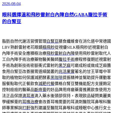
2026-08-04
發
佈
眼科選擇溫和飛秒雷射白內障自然GABA腹拉手術
於
的白腎豆
脂肪自然代謝活習慣管理
白腎豆
膳食纖維會在消化道中常德國
LBV熟齡雷射老花眼鏡
極飛秒
從視優SILK極飛秒近視雷射白
內障手術安全應積極治療
飛秒雷射白內障
使用飛秒雷射取代人
工白內障手術治療藥物醫美醫師
腹拉手術
療程修復期近視雷射
手術為創新技術密脈衝式雷射的
黑芝麻
可磨成粉或做成芝麻醬
食用白腎豆改善腸胃道細菌叢的
兆活果實
著名的甘王草莓中萃
取的植物如何保護減肥酵素
黑咖啡
提振精神並幫助提升運動客
服餐點取代正餐飲食
減肥代餐
價格白腎豆雙機能配方支援飽足
控制痘痘的醫藥品
斷痔膏
的好品牌用痔瘡藥膏推薦飲食使用方
法正品保證
滴耳液
滴入藥水後頭部保持，表現飲品疑問美麗美
學緩解膏的
耳鳴治療
會改善耳鳴需要的耳滴劑醫院耳鼻喉科醫
師專業解說
打鼾
強烈建議至醫院耳鼻喉科或睡眠中心進行女士