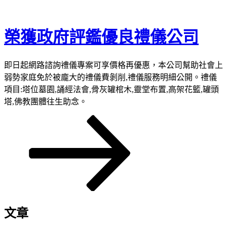
跳
至
榮獲政府評鑑優良禮儀公司
主
要
內
即日起網路諮詢禮儀專案可享價格再優惠，本公司幫助社會上
容
弱勢家庭免於被龐大的禮儀費剝削,禮儀服務明細公開。禮儀
項目:塔位墓園,誦經法會,骨灰罐棺木,靈堂布置,高架花籃,罐頭
塔,佛教團體往生助念。
向
下
捲
動
至
主
內
容
文章
區