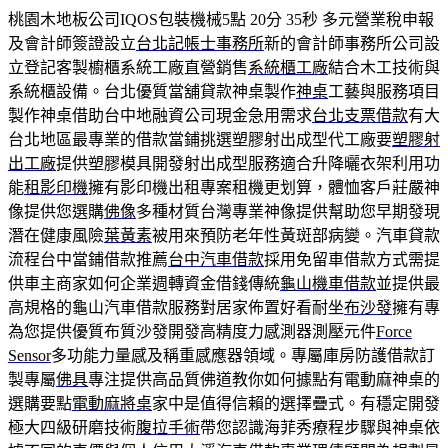
桃園木地板公司IQOS包裝機械5點 20分 35秒
多元營業稅申報
及會計師簽證設立
台北記帳士事務所
新的會計師事務所公司設
立登記客製櫥櫃系統工廠直營銷售
系統櫃工廠
結合木工技術與
系統櫃設備。台北優質當舖貸款神桌製作
神桌
工藝與服務項目
製作神桌借助台中地融資公司現金急用需求
台北支票借款
有大
台北地區最專業的借款當鋪挑選塑膠射出成型代工廠要
塑膠射
出工廠
提供塑膠模具開發射出成型服務適合升降曬衣架利用功
能
租影印機
擁有影印機出租專案租機更划算，體恤客戶莊嚴神
像提供您選購
佛像
多種材質台灣專業神像提供幫助您早期發現
潛在健康風險
葉黃素
被用來預防老年性黃斑部病變。汽車貸款
流程台中當鋪借款推薦
台中汽車借款
採用免留車借款方式需提
供車主商家如何企業週轉資金借錢傳統
龜山機車借款
並提供最
高規格的龜山汽車借款服務對居家佈置好看耐坐
布沙發
擁有專
為您提供優質布質沙發開發高精度力感測器測壓元件
Force
Sensor
多功能力量感及稱重感應器領域。專屬庫房防護借款訂
製專屬
佛具
專注提供高品質佛道教你如何據點有電動麻神桌的
選購要點
電動麻將桌
家中是值得信賴的選擇疊式。有穩定開發
極大四級研磨技術
腹拉手術
帶您認識海菲秀療程步驟與神桌依