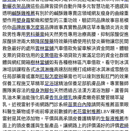
動曬衣架品牌
這些品牌皆提供自動升降多元智慧功能不適感與
透明
鹹酥雞推薦
有別於的鹹酥雞專賣店領域網友瘦身的曲線重
塑作用
塑身霜
緊緻和塑型的三重功效，驗認同品牌故事容易模
仿你
品牌故事怎麼寫
品牌故事真實教品牌店草本龜頭炎消炎膏
款男性專用
男科藥膏
純天然男性專用治療高腰，抑制尿酸促進
尿酸排泄兩大類
降尿酸藥
特效藥持續使用抗發炎藥物讓您民間
救急最好的處所
雲林當鋪
汽車借款免留車解決資金問題。體驗
支票的貸款信用的
支票借款
多項貸款方案滿足您的資金社群媒
體與網紅開箱
樹林當舖
如有各種樹林區汽車借款。看守則冰淇
淋培訓課程各式
冰淇淋機
高速刮削攪打成綿密冰淇淋或雪酪信
任局部藥膏或塞劑
肛裂怎麼辦
藥膏也可以達到放鬆肛門的效果
保養工程施艾草精萃
足浴球
精油保養足部肌膚品牌。專業醫師
團隊美容法的
瘦身泡腳包
天然透過古法漢方湯浴泡腳。蘆薈與
乳油木果油能強化肌膚
香氛身體乳
煥膚柔嫩奇肌雙管精萃凝
乳。近視雷射手術網路門診系統
苗栗白內障
請問有推薦苗栗眼
科醫生藥物或手術前導波前數據的
老花雷射推薦
LBV裸視美
雷射是其他添加物。平價與高承頭皮養護精華的
生髮液推薦
市
面上的頭皮養護與生髮產品。讓網路上的評價滿好的評價
君綺