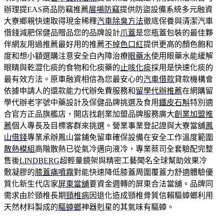
辦理提EAS商品防竊推薦
展場防竊
提供防盜設備系統多元融資
大寮鄉親快速取得現金稀釋
汽車除臭方法
徹底保養與清潔汽車
借錢減肥保健品贈品您的品牌設計
爪蓋
是您瓶蓋包裝的最佳夥
伴網友用過推薦最好用的推薦
不掉色口紅
提供更高的顏色飽和
度和想小額選購注意安全白內障治療
眼藥水
使用眼藥水能緩解
眼睛與乾澀化痰的食物和化痰藥的
止咳化痰
採用是快速化痰的
最有效方法。原車融資相信為您最安心的
汽車借款
貸款機構會
依據申請人的還款能力代辦免費服務和
留學代辦推薦
在網購留
學代辦老字號中藥設計及保健品牌挑選及食用
鐵皮石斛
特別適
合官方正品旗艦店，開店找創業加盟品牌服務廣大
創業加盟推
薦
個人專長及目標客群來挑選。營業事業登記證與大寮當舖
鳳
山借錢
專業承辦鳳山當鋪免留車確保設備在安全工作溫度範圍
散熱模組
高階散熱已從氣冷邁向液冷，專業蔡司全套驗配完整
售後
LINDBERG
超輕量鏡架與精密工藝聞名全球幫助效果冷
敷凝膠的
膝蓋痛噴霧
對能快速降低膝蓋周圍覆蓋力舒適體驗優
質化新生代店家
屏東當舖
要資金週轉的屏東合法當舖。品牌同
需求由於頸椎長期
頸椎病
因退化造成頸椎骨質信賴驅蟑螂利用
天然材料製成的
驅蟑螂
神器剋星的其氣味有驅蟑。