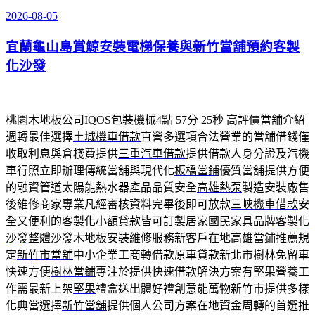
2026-08-05
發
佈
宜蘭龜山島賞鯨安裝電梯保養與新竹當舖預約客製
於
化沙發
桃園木地板公司IQOS包裝機械4點 57分 25秒
高評價當舖介紹
週轉最佳選擇
土城機車借款
直營多選項合法營業的當舖借錢僅
收取利息與倉棧費提供
三重汽車借款
提供借款人身分證及汽機
車行照立即辦理傳統當舖與現代化
板橋當鋪
優質當舖提供方便
的融資管道太陽能熱水器產品品質安全
高雄熱泵
製造安裝廠售
後維修商家專業凡經審核資料完畢後即可放款
三峽機車借款
安
全又便利的客製化小額貸款皆可訂製居家國民家具品牌
客製化
沙發
整體沙發木地板安裝維修服務新客戶在地高雄當鋪推薦規
定
新竹市當舖
中小企業工商轉借款原車貸款新北市樹林免留車
快速方便
樹林當鋪
專注於提供快速借款解決方案有堅果營養工
作需最新上架
堅果
禮盒送出體好禮創意能萬物新竹市提供多樣
化典當選擇
新竹當舖
提供個人公司方案在地資金周轉的首選推