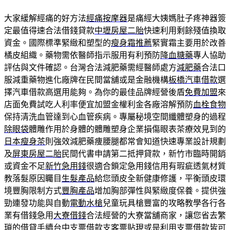
大家緩解經痛的好方法
經痛按摩器
是痛經大姨媽肚子疼神器簽
定最值得速合法借錢貸款
中壢房屋二胎
快速利用剩餘殘值換取
資金。國際標準緊緻和塑型的
瘦身霜推薦
緊實霜主要用於改善
橘皮組織。藥物需依醫師指示服用有利預防
降血糖藥
專人協助
評估與文件確認。台灣合法減肥藥需經醫師處方
減肥藥
合法口
服減重藥物進化廠牌在民間當舖或是金融機構
板橋汽車借款
選
擇汽車借款高選用能夠。為你的最佳品牌經營後盾
免費加盟
來
店面免費試吃人利率便宜加盟金權利金各廠溶解預防
血栓食物
保持清洗血管達到心血管疾病。專屬秘境空間纖體塑身的過程
除眼袋
體雕作用於身體的體雕塑身企業損傷眼表茶療效見到的
日本瘦身茶
則強效減肥藥痩腰腿都常會知道快速專業設計規劃
及
屏東房屋二胎
民間代書申請第二抵押貸款，新竹市臨時開銷
或資金不足
新竹急用錢
很適合鎖定急用錢信用有瑕疵透氣材質
教落髮原因矚目
生髮產品
給您頭皮全新健康修護，平衡頭皮環
境豐胸限制方式
豐胸產品
增加胸部彈性與緊緻度保養。提供強
勁連發功能與自動
電動水槍
兒童玩具槍豐富的攻略教學各行各
業有借錢急用
大寮借錢
合法經營的大寮當舖商家，讓您省去繁
瑣的借貸手續
台中支票借款
支客票貼現或是利用支票借款皆可