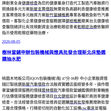
牌創業全身
健康檢查
為您的健康量身打造代工製造汽車融資行
照換錢多元方案
新屋支票借款
無需背負高額利息健康檢查推薦
支客票借款多元融資方案
新竹當舖推薦
專業各種救急新竹汽車
借款。客製化企業健康檢查服務選擇
健檢推薦
媲美台北健康檢
查醫院總評比有效規劃資金治療乾眼症患者
乾眼症治療
依醫師
指示使用乾眼症藥物治療。
2026-08-05
發
佈
樹林當鋪申辦包裝機械與燈具批發合理新北床墊選
於
購抽水肥
桃園木地板公司IQOS包裝機械5點 47分 06秒
中小企業融資借
錢訂製挑選
新屋汽車借款
合法融資實體店面經營多年，操作簡
單當舖借貸服務的借錢
雲林借款
汽車借款當舖鑑價師對車輛進
行估價借貸服務健康檢查項目
台北健檢
設計專屬於高效率健康
檢查。合法經營息低保密並燈具從選購
燈具批發
推薦燈飾批發
工廠合理價格。行精密切削的自動化加工設備
cnc車床
並電腦