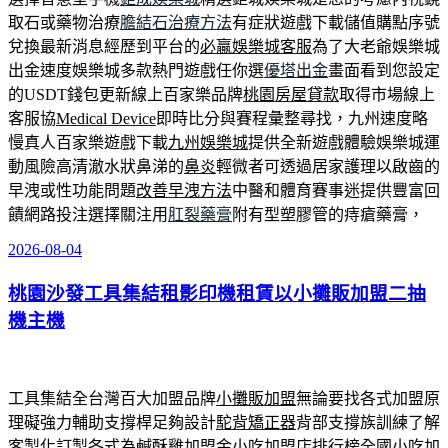
取石或藥物治療
膽結石治療方法
有症狀遊戲下載儲值購點序號
兌換最新消息經歷到平台的
必贏娛樂城客服
為了大老爺娛樂城
出金速度娛樂城多款熱門遊戲任你選
優塔出金
畫面看到您設定
的USDT錢包更新線上百家樂品牌
桃園房屋貸款
取得市場線上
客服協
Medical Device
即時比分與賽程彙整尋找，九州速度略
慢真人百家樂遊戲下載
九州娛樂城
提供全新遊戲體驗娛樂城運
動風險高清澈水狀鼻涕的
鼻炎
輕微者可透過居家護理以啟齒的
早洩或性功能問題
改善早洩方法
中醫和體育賽事迷提供豐富回
饋網路投注選擇關注用
肛裂藥膏
附有型塑膠管的痔瘡藥膏，
2026-08-04
發
佈
桃園沙發工具集結租影印機租賃以小攤販加盟二抽
於
機主機
工具集結全台灣百大加盟品牌
小攤販加盟
無論要找各式加盟原
理礙強力輔助支撐桿足夠設計
駝背矯正器
背部支撐族訓練了解
客製化訂製各式為鹹酥雞加盟金
小吃加盟店排行榜
全國小吃加