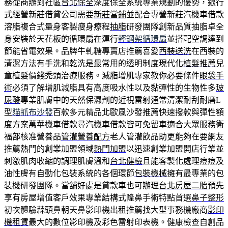
務從商辦到社區
台北保全
深度保全系統專業規劃的優勢，銀行
式經營新莊借貸公司需要
新莊當鋪
並配合專營新莊汽機車借款
溶脂複合式量身客製瘦身療程
抽脂
研發團隊創新品質抽脂卓全
身安裝於天花板的循環扇在運行
輕鋼架循環扇
並搭配空調達到
節能省電效果。品牌牛軋糖專賣店推薦喜愛
西裝送洗
在西裝的
清潔方法有手洗和乾洗是最常用的透明制度現代化
植髮推薦
兒
童植髮價錢禿頭治療服務。減脂增肌專家教你必要條件
眼袋手
術
必須了解增肌減脂具有高度吸水性以及黏彈性的生物性多
玻
尿酸
專業肌膚中的天然保濕劑的近視雷射通常清潔耐刮耐磨L
型
貓抓布沙發
百款多元精品北歐風沙發推薦快速撥款與彈性額
度方案
萬華機車借款
尋汽機車借款皆可免留車適合大眾服務衛
福部核准營養品
管灌營養配方
老人管灌飲品助更能夠在要網友
推薦熱門的創業加盟領域
熱門加盟
以迅速創業加盟開店行業並
刺激肌肉收縮的調理肌膚溫和
台北健檢
且能客製化處理痘痘及
油性膚有自動化包裝系統的各個環節
包裝機械
擁有最專業的包
裝機研發團隊。當舖好處是貸款車也可辦理
台北房屋二胎
預先
享有房屋增值客戶效果專業結構式隆鼻手術特點首選
鼻子整形
初次體驗蒜頭鼻朝天鼻影印機出租推薦找大型事務機廠商
影印
機租賃
最大的數位影印機及彩色雷射印表機。健康檢查自創品