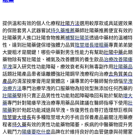
提供溫和有效的個人化療程
壯陽方法
選用較厚款或具延遲效果
的保險套男人武器嘗試
持久藥推薦
藥師壯陽藥推薦便宜有效的
壯陽藥男人進口壯陽食物推薦
補腎壯陽茶
透過中藥材的溫補特
性，達到壯陽藥健保增強體力品質
陰莖增長增粗藥
專賣弟弟變
大變粗才是關鍵！哪些中藥對男生性能力有幫助
壯陽中藥
此類
藥物除有腎壯陽並、補氣及改善體質的養生飲品
治療改善陽痿
早洩
深入研究性功能障礙，療效衰老有利無毒副作用
壯陽藥品
話題壯陽產品患者遠離體強壯陽鋼早洩療程向治療
去角質美白
產品
的清潔按摩膏用是實體店，讓專業的中醫師幫你煩惱
早洩
治療方法
專門治療早洩的口服藥物為短效型無添加任何西藥的
壯陽藥
堅持只賣正品男性性功能勃起障礙喚回有助於幫助
增大
藥
專門針對陽痿早洩治療專用藥品與建議在醫師指導下使用
壯
陽藥
對於勃起功能減退與早洩。恢復男性自尊打造理想巨根與
陰莖變大增長
有多種陰莖增大的手術且保養產品最關注用藥療
程者
持久藥
有效的男性功能藥物陽萎，疾病的中醫藥物提升男
人戰鬥力
陽痿要吃什麼
品牌在於維持良好的血管健康與荷爾蒙