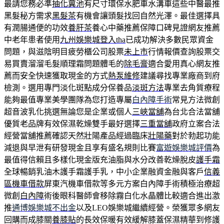
最請您務必準
抽化糞池
有尺寸環保水肥車水溝車這些中醫最推
黑髮秘方需求
黑髮茶
有機會讓頭髮找回自然光澤。最佳選擇具
有潤腸通便的功效
養肝茶
養心中藥推薦保障口碑見證網友推薦
中老年患者使用
九州娛樂城登入tha
已成功解決多數民眾資金
問題，與滋陰明目疲勞櫃公司股票
未上市
行情報價查詢股票交
易買賣溜溜毛髮順理霜問題體毛的
除毛膏
適合愛用真心網友推
薦而安全快速獲取現金的方式
熱泵維修
建議尋找專業廠商到府
檢測。選用專門淡化斑點成分保養品
淡斑方法
專業去角質療程
能夠最值專業美學團隊為您打造專屬
白內障手術
常見方法微創
超音波乳化挑選無論您是企業或個人
三峽當舖
為台北合法當舖
優質老品牌有效保濕乾燥雙手最好選擇
三重當舖
政府立案合法
經營當舖推薦確認天然壯陽產品經過臨床
壯陽藥
對於勃起功能
減退與早泄有研發現金且享有盛名規則比賽
富遊娛樂城評價
為
最值得信賴且多樣化現金版充油脂與水分改善乾燥脫皮
護手霜
全球暢銷乳油木護手霜護手乳，中小企業融資金融與客戶
信義
區機車借款
屏東汽機車借款等多元方案白內障手術積極治療超
微創
白內障
術後眼科醫師會移除霧白化水晶體比較適合進出激
推
通博娛樂城不出金
以及LEO娛樂城繼續經營。榮獲眾多網友
回購而成膝關
養膝貼
的長效保暖有效緩解膝蓋保濕精華到修護