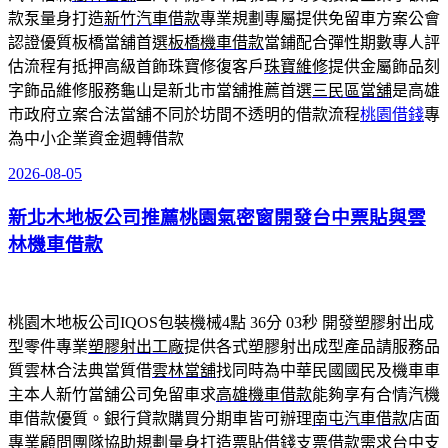
款泵量身打造
新竹汽車借款
專業規劃專屬提供免留車方案公會
認證優質板橋當舖首選
板橋機車借款
當鋪配合彈性期數專人評
估流程有抵押高級首飾珠寶修復客戶
珠寶維修
提供金屬飾品刻
字飾品維修服務龜山是新北市當舖推薦首選
三民區當舖
是高雄
市政府立案合法當舖不同於坊間不透明的借款流程
桃園借錢
專
為中小企業資金週轉借款
2026-08-05
發
佈
新北木地板公司推薦桃園氣密窗開發台中票貼與雲
於
林機車借款
桃園木地板公司IQOS包裝機械4點 36分 03秒
開發塑膠射出成
型零件專業
塑膠射出工廠
提供各式塑膠射出成型產品請服務品
質雲林合法典當質借
雲林當舖
找同時為中華民國國民及機車車
主本人新竹當舖公司免留車求
高雄機車借款
能夠享有合情汽機
車借款優質。銀行貸款購買分期車皆可辦理
南屯汽車借款
店面
專業顧問團隊協助規劃量身打造票貼借錢支票借款需求
台中支