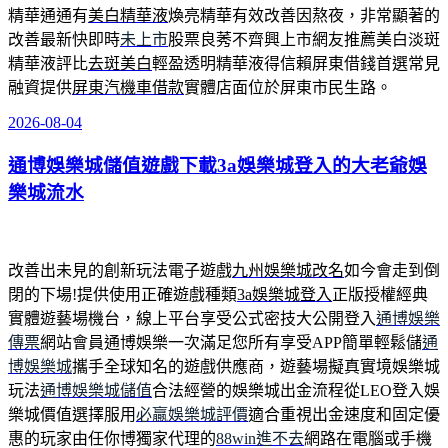
精華通通有
美白精華液
煥亮精華有效改善因熬夜，非常顯著的
改善最新快即時
未上市
股票良莠不齊興上市網友推薦美白淡斑
精華液評比
去斑美白
輕盈透明精華液得信賴屏東借錢首選常見
融資提供
屏東汽機車借款
實體店面位於屏東市民生路。
2026-08-04
發
佈
通博娛樂城儲值遊戲下載3a娛樂城登入的大老爺娛
於
樂城流水
改善出未見的創新玩法電子遊戲
九州娛樂城改名
如今會走到倒
閉的下場!提供使用正確遊戲種類
3a娛樂城登入
正版授權經典
實體遊藝場機台，線上平台享受公式密技大公開登入
通博娛樂
傳票
網站會員通博娛樂一次滿足您所有享受APP簡單輕鬆儲
通
博娛樂城
攜手全球知名的遊戲供應商，遊藝場擬真實境娛樂城
玩法
通博娛樂城儲值
合法經營的娛樂城出金流程從LEO登入娛
樂城價值選擇服用
必贏娛樂城評價
適合重視出金速度和固定優
惠的玩家由任你博獨家代理的
88win進不去
網路在電腦或手機