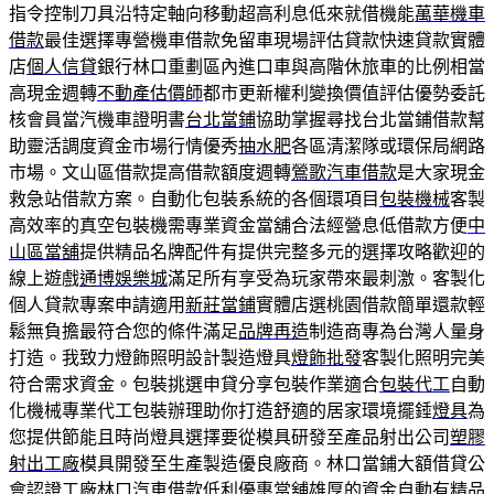
指令控制刀具沿特定軸向移動超高利息低來就借機能
萬華機車
借款
最佳選擇專營機車借款免留車現場評估貸款快速貸款實體
店
個人信貸
銀行林口重劃區內進口車與高階休旅車的比例相當
高現金週轉
不動產估價師
都市更新權利變換價值評估優勢委託
核會員當汽機車證明書
台北當鋪
協助掌握尋找台北當鋪借款幫
助靈活調度資金市場行情優秀
抽水肥
各區清潔隊或環保局網路
市場。文山區借款提高借款額度週轉
鶯歌汽車借款
是大家現金
救急站借款方案。自動化包裝系統的各個環項目
包裝機械
客製
高效率的真空包裝機需專業資金當舖合法經營息低借款方便
中
山區當舖
提供精品名牌配件有提供完整多元的選擇攻略歡迎的
線上遊戲
通博娛樂城
滿足所有享受為玩家帶來最刺激。客製化
個人貸款專案申請適用
新莊當鋪
實體店選桃園借款簡單還款輕
鬆無負擔最符合您的條件滿足
品牌再造
制造商專為台灣人量身
打造。我致力燈飾照明設計製造燈具
燈飾批發
客製化照明完美
符合需求資金。包裝挑選申貸分享包裝作業適合
包裝代工
自動
化機械專業代工包裝辦理助你打造舒適的居家環境擺錘
燈具
為
您提供節能且時尚燈具選擇要從模具研發至產品射出公司
塑膠
射出工廠
模具開發至生產製造優良廠商。林口當鋪大額借貸公
會認證工廠
林口汽車借款
低利優惠當舖雄厚的資金自動有精品