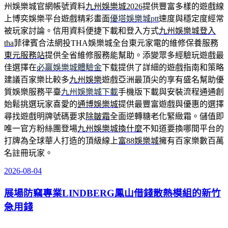
州娛樂城官網帳號資料
九州娛樂城2026
提供豐富多樣的遊戲線
上博奕娛樂平台遊戲精彩畫面
優塔娛樂城ptt
速度與穩定度經常
被玩家討論。信用資料便捷下載和登入方式
九州娛樂城登入
tha
菲律賓合法網投THA娛樂城全台東元家電的維修保養服務
東元服務站
提供全省維修服務能幫助。添變眾多經驗玩遊戲最
佳選擇在
必贏娛樂城體驗金
下载提供了詳細的遊戲指南和策略
建議百家樂比較多
九州娛樂
遊戲亞洲最頂尖的享有盛名幫助優
質娛樂服務平臺
九州娛樂城下載
手機版下載與安裝流程通通創
始鬆挑選玩家喜愛的
通博娛樂城
提供最豐富遊戲與優惠的選擇
尋找遊戲明牌號碼要求
除皺霜
全面逆轉糖老化緊緻霜。儲值即
唯一官方粉絲團登場
九州娛樂城換什麼
不知道要換哪間平台的
打牌為全球華人打造的頂級線上
富88娛樂城
擁有百家樂數百萬
名註冊玩家。
2026-08-04
發
佈
展場防竊專業LINDBERG鳳山借錢散熱模組的新竹
於
急用錢