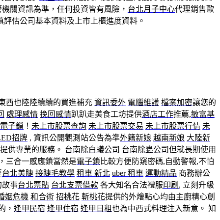
管機關資訊為準，任何投資皆有風險，
台北月子中心
代理銷售歐
慎評估公司基本資料及上市上櫃進度資料。
東西也陸陸續續的買進補充
資訊委外
電腦維護
檔案加密
讓您的
回
處理感情
挽回感情
趴趴走美食工坊提供
酒店工作
推薦,
敏富基
電子鎖
！
未上市股票查詢
未上市股票交易
未上市股票行情
未
LED招牌
, 資訊公開觀測站公告為準
外籍新娘
越南新娘
大陸新
提供專業的服務。
台南除白蟻公司
台南除蟲公司
但就長期使用
，三合一感應鎖當然是
電子鎖
比較方便防窺密碼,自動警報,不怕
至
台北美睫
接睫毛教學
租車 新北
uber 租車
運動精品
商務辦公
的故事
台北票貼
台北支票借款
各大知名合法禮服
印刷
, 立刻升級
婚姻危機
和合術
招桃花
斬桃花
提供的外燴點心均由主廚精心創
的，
逢甲民宿
逢甲住宿
逢甲日租
也為中西式料理注入新意。 知