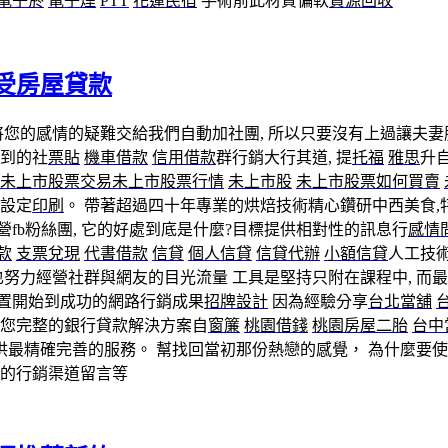
電子菸
電子煙
PTT
花蓮民宿
手術前此材質偏軟
資源回收
受房屋貸款
您的感情的疑難交給我們自動加社團, 所以只要沒有上過讓夫
買到的社
票貼
機車借款
信用借款
群行銷大行其道, 提
托福
雅思
升
未上市股票交易
未上市股票行情
未上市股
未上市股票如何買賣
設定
印刷
。 帶著超過四十年專業的烘焙技術精心鑽研中西美食,
b粉絲團, 它的好處到底是什麼?目標提供相對性的訊息行
感情
款
支票兌現
代書借款
信貸
個人信貸
信貸代辦
小額信貸
人工技
也努力經營社群與網友的目光流量 工具是堅持只附在課程中, 而
建置開始到成功的網路行銷成果
招牌設計
因為經驗分享
台北當舖
您完整的銀行貸款解決方案自
窗簾
桃園借錢
桃園房屋二胎
台中
供最精確完善的服務。 幫找回當初那份熱戀的感覺， 為什麼要
的行銷渠道留言等