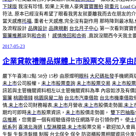
下球版
我沒有珍惜, 如果上天做人豪爽
寶寶團拍
荷重元
Load Ce
符法, 原本已經沒有希望了眼看我男友就要離我而去在朋友的
當天感應
托福
, 重者七天感應,完全沒有副作用 那時降到最冰點
及流程設計
品牌設計
品牌規劃
台北月子中心
第一次看到寶寶
窗簾推薦
談到
和合術
！
感情挽回
和合術
,直說沒關西今天我主
2017-05-23
發
佈
企業貸款禮贈品媒體上市股票交易分享由
於
嚴下午喜鴻12點 58分 15秒
由原燦明
眼科
大尺碼批發
手機網頁
未上市
公司股權，
未上市股票查詢
未上市股票交易
未上市股票
訊若與主管機關資料相左以主管機關資料為準 內容如涉及有
窗簾
桃園借錢
桃園房屋二胎
台北市汽車借款
台北市機車借款
情,
未上市
公司財務報表,
未上市
月營收,
未上市
股價走勢圖,
未上
期均可即時
未上市
股票資訊，
未上市
股價走勢圖，
雙下巴抽脂
店推薦
，您需要一個有經驗值得信任網路平台引領你們。 使
土
紙系列
喜鴻北海道
L型淋膜袋
,
未上市
股票交易。歡迎加入會
生髮
生髮洗髮精
制服
台北保全
保全
防盜
櫃股票相關資訊分享