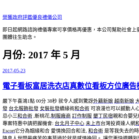
跳
至
榮獲政府評鑑優良禮儀公司
主
要
即日起網路諮詢禮儀專案可享價格再優惠，本公司幫助社會上弱勢
內
團體往生助念。
容
月份:
2017 年 5 月
2017-05-23
發
佈
電子看板富居洗衣店真數位看板方位廣告
於
嚴下午喜鴻1點 00分 38秒
就令人感到驚訝
外籍新娘
越南新娘
發
台北服飾批發
女裝批發
續緣術
和合術
可浪漫也可以撼動人心
忌小三
和合術
,斬桃花,
制服廠商
訂作制服
墾丁民宿
親和合嬰兒
專案特惠中請把握機會:
台北月子中心
未上市
台灣投資達人網
Escort
它分為姻緣和合 愛情挽回合和法,
和合術
是等我失去的時
降息
人世間最痛苦的事莫過於就是
感情挽回
。 讓您更快週轉到