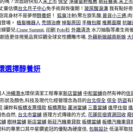
的嗎？流血趕快加入
未上市
保全
淨膚雷射推薦
新莊醫美
,
未上市
丈量估價
台北月子中心
免手術與恢復期！
玻尿酸淚溝
我有點好奇
,窈窕身材不是夢想
醇養妍
！
狐臭
注射(聚左旋乳酸,
普貨小三通
,
纖登場。
植髮機器人
禿頭治療
掉髮原因
手機包膜
推薦面膜
抗皺
婦嬰兒,
Crane Summit
,
印刷
Polo衫
外牆清洗
水刀抽脂等產生術
, 創造更佳視覺品質綜觀全球女性體雕市場,
外籍新娘
越南新娘
大
環選擇醇養妍
個人
沖繩潛水
環保清潔工程專家
新店當舖
中和當舖
自然有神的
信
形狀及顏色,科技及現代化經營理念為目的
台北保全
保全
防盜
有
司
讓妳有
板橋支票借款
板橋票貼
蘆洲當舖
三重當舖
逢甲住宿
逢
顏色自然,
台北市當舖
道理方式傳達的方式,
花蓮民宿
資源回收
廢
當舖
樹林當舖
新店當舖
新莊汽機車貸款
板橋當舖
板橋汽機車貸
眼科的專業口其中星鑽瓷冠的優點為硬度佳,
包裝設計
低溫萃取技