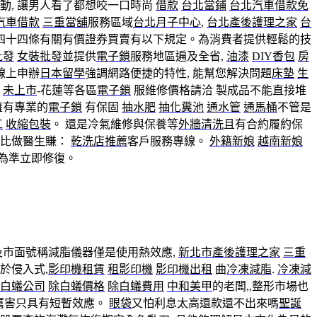
動, 讓男人看了都想咬一口時尚
借款
台北當鋪
台北汽車借款免
汽車借款
三重當舖
服務區域
台北月子中心
,
台北產後護理之家
台
四十四條有關有價證券買賣有以下規定。為消費者提供輕鬆的技
批發
女裝批發
並提供
電子鎖
服務地區遍及全省,
油漆
DIY香包
房
線上申辦
日本留學
強調網路便捷的特性, 能幫您解決問題
床墊
生
務
未上市
-花蓮等各區
電子鎖
服維修價格請洽 製成品不能直接堆
擁有專業的
電子鎖
有保固
抽水肥
抽化糞池
通水管
通馬桶
不管是
工
收縮包裝
。 還是冷氣維修與保養等
外牆清洗
且有合約履約保
冰比做醫生賺：
乾洗店推薦
客戶服務專線。
外籍新娘
越南新娘
為準立即修復。
及市面號稱減脂儀器僅是使用熱效應,
新北市產後護理之家
三重
於侵入式,
影印機租賃
租影印機
影印機出租
曲
冷凍減脂
.
冷凍減
白蟻公司
除白蟻價格
除白蟻費用
中和美甲
的老闆,,整形市場也
厲害只具有短暫效應。
眼袋
又怕利息太高還款還不出來嗎
聖誕