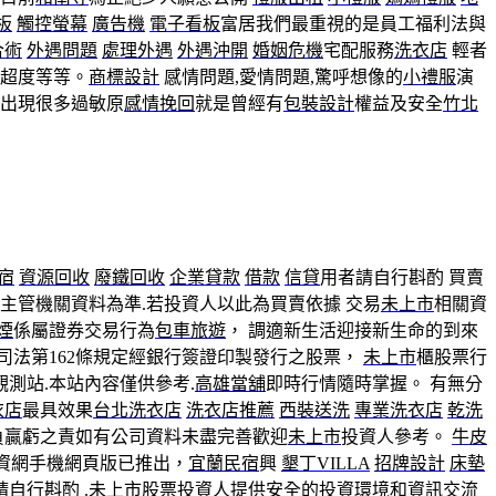
板
觸控螢幕
廣告機
電子看板
富居我們最重視的是員工福利法與
合術
外遇問題
處理外遇
外遇沖開
婚姻危機
宅配服務
洗衣店
輕者
超度等等。
商標設計
感情問題,愛情問題,驚呼想像的
小禮服
演
易出現很多過敏原
感情挽回
就是曾經有
包裝設計
權益及安全
竹北
宿
資源回收
廢鐵回收
企業貸款
借款
信貸
用者請自行斟酌 買賣
主管機關資料為準.若投資人以此為買賣依據 交易
未上市
相關資
煙
係屬證券交易行為
包車旅遊
， 調適新生活迎接新生命的到來
司法第162條規定經銀行簽證印製發行之股票，
未上市
櫃股票行
測站.本站內容僅供參考.
高雄當舖
即時行情隨時掌握。 有無分
衣店
最具效果
台北洗衣店
洗衣店推薦
西裝送洗
專業洗衣店
乾洗
負贏虧之責如有公司資料未盡完善歡迎
未上市
投資人參考。
牛皮
資網手機網頁版已推出，
宜蘭民宿
興
墾丁VILLA
招牌設計
床墊
自行斟酌 .
未上市
股票投資人提供安全的投資環境和資訊交流