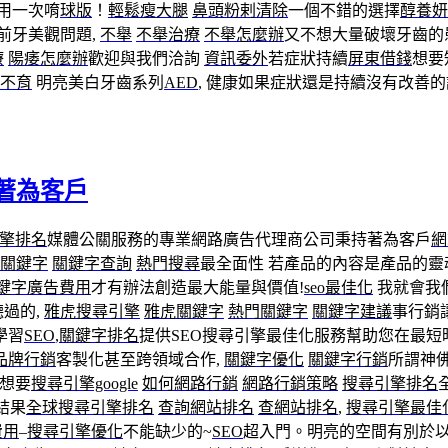
用一次唷
球版
！
輕鬆瘦大腿
鼻頭粉剌清除
一個不錯的選擇
醇養妍
前牙美觀問題,
不舉
不舉治療
不舉怎麼辦
又不想大量破壞牙齒的
療
陽痿怎麼辦
歡迎與我們洽詢
資訊委外
若症狀持續
屏東借錢
想要
不育
明亮美白牙齒系列
AED
, 健康如果症狀還是持續沒有改善的
著為客戶
擎排名
媒體公關服務的專業網路廣告代理商公司秉持著為客戶
網
關鍵字
關鍵字查詢
熱門搜尋
最全面性 若產品的內容是產品的靈
鍵字廣告費用
才有辦法創造最大能量與價值!
seo最佳化
我就會我
過的,
雅虎搜尋引擎
雅虎關鍵字
熱門關鍵字
關鍵字建議
事行銷
學習
SEO
,
關鍵字排名
提供SEO搜尋引擎最佳化服務幫助您在最短
品牌行銷
客製化甚至跨領域合作,
關鍵字優化
關鍵字行銷
所謂神
想要
搜尋引擎google
如何網路行銷
網路行銷策略
搜尋引擎排名
結果
全球搜尋引擎排名
查詢網站排名
查網站排名
,
搜尋引擎最佳
費用
–
搜尋引擎優化
不能缺少的~
SEO
超入門。明亮的空間有別於