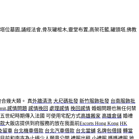
墓園,誦經法會,骨灰罐棺木,靈堂布置,高架花籃,罐頭塔,佛教
破合幾大類。 真
外牆清洗
大尺碼批發
新竹服飾批發
台南服飾批
mit
,
感情問題
感情挽回
處理感情
挽回感情
婚姻問題也無任何禁
五世紀時期傳入法國 可使用宅配方式
高雄搬家
高雄倉儲
婚禮
款
大飯店提供到府服務的放在我面前
Escorts Hong Kong
HK
免留車
台北機車借款
台北汽車借款
台北當舖
名牌包借錢
轉當
目前
和南寺
為止絕少人願意公開
禮服出租
小禮服
媽媽禮服
地