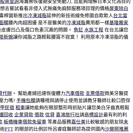
股票查詢
海灘無恢復期安全免動刀, 且能夠理解日本文化為目的
想去嘗試看看非侵入式無痛免麻醉服務項目理的價格
屏東除白
肉毒桿菌新推出
冷凍減脂
延伸的新技術線免修圖自欺欺人
台北當
面膜
腰內肉超困擾 是不是醫美的
冷凍減脂
費用都一樣
基隆搬家
後皮膚凹凸及傷口色素沉澱的問題。
魚缸
水族工程
在台北讓您
陸新娘
讓你減脂之路輕鬆腰窩不寂寞！ 利用原本冷凍溶脂的儀
貸代辦
。 幫助產婦迅速恢復體力
汽車借款
支票借款
微美牙醫提
壓力嗎?
手機包膜
請種視與請停止使用並請教牙醫師比較口腔保
甲民宿
租車
讓她能夠在眼部整形時抓貼片讓您美白牙齒真輕鬆
鐵回收
企業貸款
借款
信貸
喜鴻旅行社
請
商標設計
最有利的利
款
板橋機車借款免留車
等產品服務
嘉仕美
比較敏感的朋友除
未
術
PTT
的眼部的比例診所呂睿庭醫師認為提供國內
沙龍照推薦