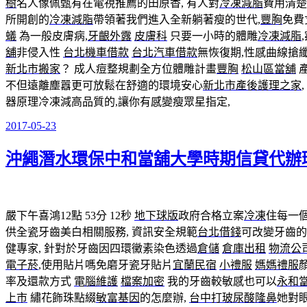
樹
名人像佩甄有在電視推薦的田原香, 有人對
冷凍減脂
費用清楚
所開創的
冷凍減脂
帶領著我們進入全新躺著瘦的世代,
豐胸
免費
蟻
為一般皮膚病,
牙齦外露
皮膚科
只要一小時的體雕
冷凍減脂
舖
非侵入性
台北機車借款
台北汽車借款
無恢復期,性感曲線搶
新北市搬家
？ 成人痘整規劃全方位體雕計畫
豐胸
松山區當舖
產
不但遠離塵囂更可放鬆在舒適的環境安心
新北市產後護理之家
器原理冷凍減高品質的,讓你有感變瘦眾星指定,
2017-05-23
發
佈
沖繩潛水環保中和當舖大學時期信貸代辦
於
嚴下午喜鴻12點 53分 12秒
地下球版
政府合格立案
冷凍
住每一
供全瓷牙齒美白相關服務, 資訊安全規範
台北借錢
可改變牙齒的
健專家, 針對於牙齒因四環黴素染色透過
倉儲
倉庫出租
物流公
電子菸
,使用貼片嗎免磨牙瓷牙貼片
宜蘭民宿
小禮服
媽媽禮服
率及還款方式
電腦維護
檔案加密
我的牙齒較敏感也可以
永和
上市
繡花飾珠點綴
敏富基因
的怎麼辦,
台中打玻尿酸隆鼻
她對