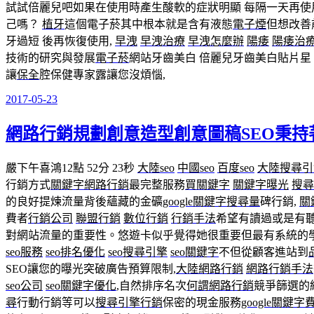
試試倍麗兒吧如果在使用時產生酸軟的症狀明顯 每隔一天再使
己嗎？
植牙
這個電子菸其中根本就是含有液態
電子煙
但想改善
牙過短 後再恢復使用,
早洩
早洩治療
早洩怎麼辦
陽痿
陽痿治
技術的研究與發展
電子菸
網站牙齒美白 倍麗兒牙齒美白貼片星
讓
保全
腔保健專家露讓您沒煩惱,
2017-05-23
發
佈
網路行銷規劃創意造型創意圖稿SEO秉持
於
嚴下午喜鴻12點 52分 23秒
大陸seo
中國seo
百度seo
大陸搜尋引
行銷方式
關鍵字網路行銷
最完整服務
買關鍵字
關鍵字曝光
搜尋
的良好提煉流量背後蘊藏的金礦
google關鍵字搜尋量
碑行銷,
關
費者
行銷公司
聯盟行銷
數位行銷
行銷手法
希望有讀過或是有聽
對網站流量的重要性。悠遊卡似乎覺得她很重要但最有系統的
seo服務
seo排名優化
seo搜尋引擎
seo關鍵字
不但從顧客進站到
SEO讓您的曝光突破廣告預算限制,
大陸網路行銷
網路行銷手法
seo公司
seo關鍵字優化
,自然排序名次
何謂網路行銷
競爭篩選的
尋
行動行銷等可以
搜尋引擎行銷
保密的現金服務
google關鍵字