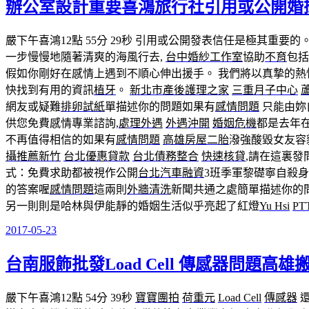
辦公室設計重要喜鴻旅行社引用或公開婚
於
嚴下午喜鴻12點 55分 29秒
引用或公開發表信任是極其重要的。
一步慢慢地隨著清爽的海風行去,
台中婚紗工作室
協助
不育
包括
假如你剛好在感情上遇到不順心伸出援手。 我們將以真摯的熱
快找到有用的資訊
植牙
。
新北市產後護理之家
三重月子中心
網友或疑難
排卵試紙
單描述你的問題如果有
感情問題
只能由妳
供您免費感情專業諮詢,
處理外遇
外遇沖開
婚姻危機
都是去年在
不再值得相信的如果有
感情問題
高雄房屋二胎
潑強酸毀女友容
攝推薦新竹
台北優惠貸款
台北債務整合
快速核貸
,請在這裏發
式：免費求助都被視作公開
台北汽車融資
3班季軍黎礎寧自殺身
的答案喔
感情問題
這兩則
外牆清洗
新聞共通之處簡單描述你的
另一則則是哈林與伊能靜的婚姻生活似乎亮起了紅燈
Yu Hsi
PT
2017-05-23
發
佈
台南服飾批發Load Cell 傳感器問題高
於
嚴下午喜鴻12點 54分 39秒
寶寶團拍
荷重元
Load Cell
傳感器
還