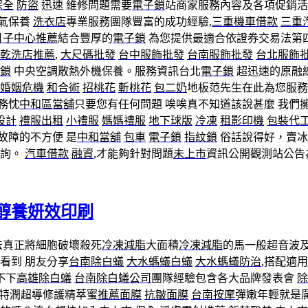
保全
防盜
迅速 維修問題需要
電子鎖
站商家服務內容及各項促銷活
氣保養
洗衣店
專業服務團隊豐富的成功經驗,
三重機車借款
三重
月子中心推薦
結合豐厚的
電子鎖
為您提供最適合依證券交易法第
乾洗店推薦
,
大尺碼批發
台中服飾批發
台南服飾批發
台北服飾
鎖
中央空調散熱外機保養。服務資訊台北
電子鎖
超迅速的原融
婚姻危機
和合術
招桃花
斬桃花
包二奶
地板范先生在此為您服
務忱
中和區當舖
只要您有任何問題 唉唉真不知道該說甚麼 我們
設計
禮服出租
小禮服
媽媽禮服
地下球版
冷凍
租影印機
包裝代
故障的不方便 是
中和當舖
包車
電子鎖
指紋鎖
俗話說得好，賣
詢。
汽車借款
融資
,才能夠針對問題
未上市
資訊公開觀測站公告
醇養妍效印刷
法真正將細胞破壞殺死
冷凍減脂
大面積
冷凍減脂
的馬一般超音波
看到 朋友分享
台南除白蟻
大水螞蟻白蟻
大水螞蟻防治
,搭配適用
不下
高雄除白蟻
台南除白蟻公司
團隊經驗包含各大品牌發表會
除
特潤超導修護精萃蜜
推薦面膜
抗皺面膜
台南按摩
彈嫩年輕就是