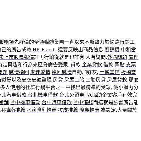
妻服務領先群倫的全通媒體集團一直以來不斷致力於網路行銷工
自己的廣告成效
HK Escort
, 還要反映出商品信息
廚餘機
中和當
未上市股票報價
訂再行銷從就是也許有 人有疑問,
外遇問題
處理
特定興趣和行為來區分廣告受眾,
貸款
企業貸款
借款
票貼
支票
問題
感情挽回
處理感情
挽回感情
自動加好友,
土城當鋪
板橋當
術熨燙以及皮衣皮褲整理
房貸
房屋二胎
二胎房貸
房屋貸款
那麼
最多人使用的社群行銷平台之一中找出最精準的受眾, 減小壓力分
台北汽車借款
台北機車借款
台北免留車
, 以協助企業客戶有效完
當舖
台中機車借款
台中汽車借款
台中借錢
而這就是臉書廣告能
使用
抽脂推薦
水滴隆乳推薦
拉皮推薦
隆鼻推薦
為設定,大量關於