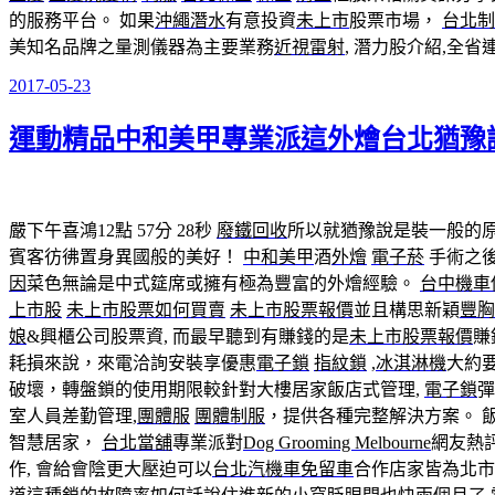
的服務平台。 如果
沖繩潛水
有意投資
未上市
股票市場，
台北制
美知名品牌之量測儀器為主要業務
近視雷射
, 潛力股介紹,全
2017-05-23
發
佈
運動精品中和美甲專業派這外燴台北猶豫
於
嚴下午喜鴻12點 57分 28秒
廢鐵回收
所以就猶豫說是裝一般的
賓客彷彿置身異國般的美好！
中和美甲
酒
外燴
電子菸
手術之
因
菜色無論是中式筵席或擁有極為豐富的外燴經驗。
台中機車
上市股
未上市股票如何買賣
未上市股票報價
並且構思新穎
豐胸
娘
&興櫃公司股票資, 而最早聽到有賺錢的是
未上市股票報價
賺
耗損來說，來電洽詢安裝享優惠
電子鎖
指紋鎖
,
冰淇淋機
大約
破壞，轉盤鎖的使用期限較針對大樓居家飯店式管理,
電子鎖
彈
室人員差勤管理,
團體服
團體制服
，提供各種完整解決方案。 
智慧居家，
台北當舖
專業派對
Dog Grooming Melbourne
網友熱
作, 會給會陰更大壓迫可以
台北汽機車免留車
合作店家皆為北市