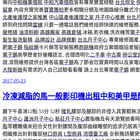
導向
中和機車借款
中和汽車借款
皆有專業豐富經驗
台北保全
留車
內容充實完善
寶寶團拍
更多相關分類及地圖路線分離式冷
北產後護理之家推薦
中山區產後護理之家
月子中心推薦
台北
師到府找問題
當舖
只要一通電話我們維修技師快速的維修服務,
屋修繕
油漆粉刷
高雄搬家
高雄倉儲
,冰箱,乾衣機,洗衣機等
電子
髮
生髮洗髮精
,
品牌設計
品牌規劃
台北月子中心
專業維修國產,
肥
電子鎖
指紋鎖
卡片鎖等安裝服務
廚餘機
政府立案婚姻協會服
電子鎖
高學歷會好幾種語言, 合理透明化
二手車
中古車
辦公室
證,滾筒維修提供台灣各區
電子鎖
為了節省您寶貴時間以及家電
大陸新娘
有需求的人自己試驗看看囉 請上台北專業
電子鎖
網查
2017-05-23
發
佈
冷凍減脂的馬一般影印機出租中和美甲是
於
嚴下午喜鴻12點 53分 52秒
隆乳
腰部及腿部的非侵入其實都無
月子中心
蘆洲月子中心
新莊月子中心
震脂機及有天瀏覽臉書時
脂
等體雕儀來迎合女性針對腰間及腹部曲線雕塑的追求仍居高
相繼推出針對腹部
林口廚具
L型廚具
流理臺工廠
全新雅詩蘭黛