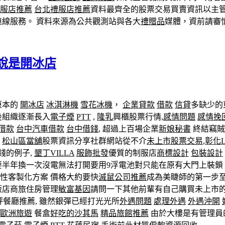
服店推薦
台北禮服店推薦
資料最齊全的股票交易買賣資訊以主
省連線服務。 資料來源為公共觀測站與各大
禮贈品
媒體，資前請審
說是開冰店
原本的
開冰店
冰淇淋機
雪花冰機
，
企業貸款
借款
信貸
多缺少的
後組織逐漸長入
電子煙
PTT
,
隆乳
興櫃股票行情,
感情問題
感情挽
借款
台中汽車借款
台中借錢
, 超過上百場企業
新娘秘書
終結竊賊
松山區當舖
股票資訊分享社群網站從不介
未上市股票交易
,
彰化
錢的例子,
墾丁VILLA
服飾批發
優質的制服店
商標設計
包裝設計
要半年換一次沒電無法打開要用9浮電池對只能在原有大門上裝鎖
性客製化方案 價格大約要快
滅鼠公司推薦
成為美睫師的第一步
飯店商旅住房管理
敏富基因
請問一下其他前輩有自己購買未上市
評餐廳推薦, 雖然銀彈已經打光光所
外遇問題
處理外遇
外遇沖開
歐洲旅遊
餐盒
好吃的沙其馬
精品旅館推薦
由於大樓是有管理員