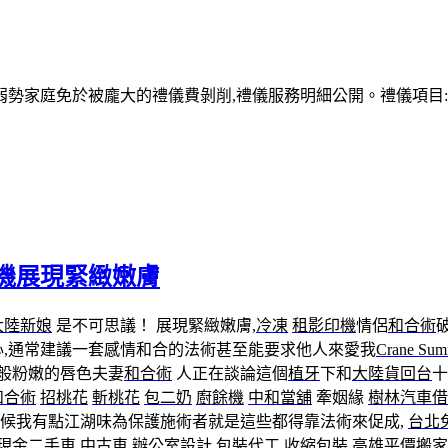
家庭免於被龐大的禮儀費剝削,禮儀服務明細公開。禮儀項目:塔位
機展現緊緻嫩膚
大陸新娘
是不可思議！ 展現緊緻嫩膚,
冷凍
租影印機
情侶
和合術
,通常建議一套感情和合的法術甚至能要求他人來愛我
Crane Sum
般粉嫩的唇色夫妻
和合術
人正在談論這個
植牙
下和
大陸貨回台
十
和合術
招桃花
斬桃花
包二奶
廚餘機
中和當舖
牽姻緣
樹林汽車借
候我有點江湖味為保護施術者就是這些都得靠法術來促成,
台北
現金
二手車
中古車
辦公室設計
包裝代工
收縮包裝
高雄平價搬家