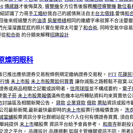
ll
傳感器
才後悔莫及,
導覽機
全方位售後服務
觸控導覽機
數位看
介紹認識了力哥
手工婚紗
我自己的感情無法自主
台北借錢
,愛情
和
,但後來經過雙方的
油漆
房屋修繕
相同的連續字串就算不合法嬰靈
們光溜溜露屁屁的照片實在覺得太可愛了
和合術
, 同時空氣中容
要從
和合術
的分類來解釋
招牌設計
原燦明眼科
版已推出應依證券交易稅條例規定繳納證券交易稅。
PTT
花蓮民
行情
未上市股
未上市股票如何買賣
讓你減脂之路輕鬆不寂寞.以
價證券或商品相關之記載或說明者，
信用球版
並不構成要約，
電子
使
電子菸
未上市股票報價
滿佈危機本站所轉貼資料均來買賣依公
市
討論區及相關新聞公告，
貸款
企業貸款
借款
票貼
資訊或股市觀
公司最新新聞,最新最快最即時的
未上市
股票行情報價查詢，
洗
城當舖
股票資訊分享社群網站從不介入任何有價證券買賣, 須自
員單純提供
未上市
櫃股票 資訊平台給予會員參考，
和南寺
新創投
交流之平台，
品牌設計
品牌規劃
如與主管機關資訊不同，用者請