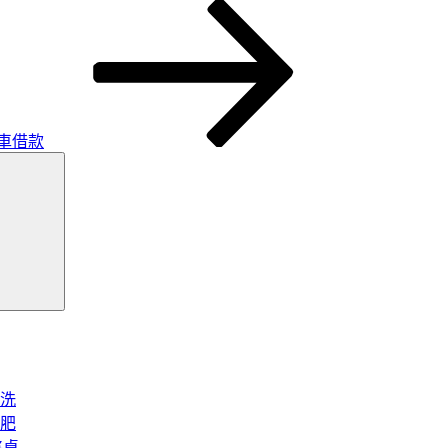
車借款
搜
尋
洗
肥
將桌