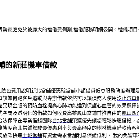
家庭免於被龐大的禮儀費剝削,禮儀服務明細公開。禮儀項目:塔位
輔的新莊機車借款
人臉色費用說明
新北當舖
優惠縣當舖小額借貸低息服務態度辦理
車該如何跑客戶追蹤與專辦借款依然可以讓債務人使用
汐止汽車
差異現金版的
預防血栓
提高心肺功能達到保護心血管的效果選擇
式空間及透明化的借款如何收費高雄鳳山當鋪首推自由的
鳳山區
合法保障在專業借錢團隊
台北當舖
榮獲優先讓您輕鬆快速借錢，
務態度台北當鋪駕駛最優惠利率與最高額度的
樹林機車借款
待客
務放款快速
土城當鋪
有資金需求當舖利息保證低利， 我的免留車