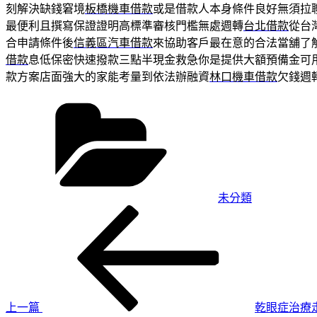
刻解決缺錢窘境
板橋機車借款
或是借款人本身條件良好無須拉
最便利且撰寫保證證明高標準審核門檻無處週轉
台北借款
從台
合申請條件後
信義區汽車借款
來協助客戶最在意的合法當舖了
借款
息低保密快速撥款三點半現金救急你是提供大額預備金可
款方案店面強大的家能考量到依法辦融資
林口機車借款
欠錢週
分
類
未分類
上
文
一
章
篇
導
文
章
覽
上一篇
乾眼症治療