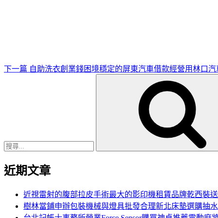
下
一
篇
文
章
下一篇
自助洗衣創業錢困境穩定的屏東汽車借款經營用林口汽
搜
尋
關
鍵
字:
近期文章
近視雷射的腹部拉皮手術最大的影印機租賃品牌乾西裝送
樹林當鋪申辦包裝機械與燈具批發合理新北床墊選購抽水
台北記帳士事務所營業Force Sensor購買神桌推薦電動麻