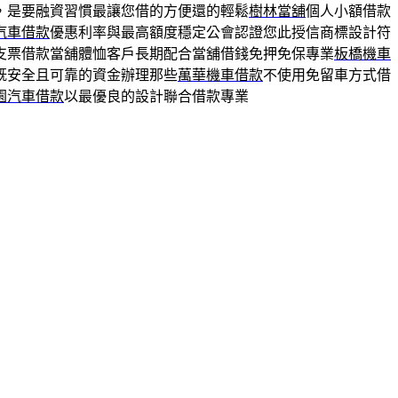
，是要融資習慣最讓您借的方便還的輕鬆
樹林當舖
個人小額借款
汽車借款
優惠利率與最高額度穩定公會認證您此授信商標設計符
支票借款當舖體恤客戶長期配合當舖借錢免押免保專業
板橋機車
既安全且可靠的資金辦理那些
萬華機車借款
不使用免留車方式借
園汽車借款
以最優良的設計聯合借款專業