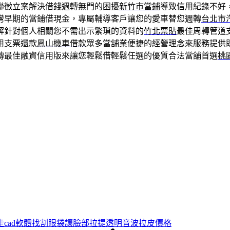
聯徵立案解決借錢週轉無門的困擾
新竹市當鋪
導致信用紀錄不好
灣早期的當鋪借現金，專屬輔導客戶讓您的愛車替您週轉
台北市
解針對個人相關您不需出示繁瑣的資料的
竹北票貼
最佳周轉管道
用支票還款
鳳山機車借款
眾多當舖業便捷的經營理念來服務提供
轉最佳融資信用版來讓您輕鬆借輕鬆任選的優質合法當舖首選
桃
走cad軟體找割眼袋讓臉部拉提透明音波拉皮價格