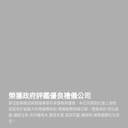
榮獲政府評鑑優良禮儀公司
即日起網路諮詢禮儀專案可享價格再優惠，本公司幫助社會上弱勢
家庭免於被龐大的禮儀費剝削,禮儀服務明細公開。禮儀項目:塔位墓
園,誦經法會,骨灰罐棺木,靈堂布置,高架花籃,罐頭塔,佛教團體往生助
念。