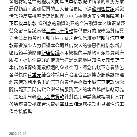
金週轉創造性的體現
大同區汽車借款
提供精確的量測方案
最優額度，蘆洲優質的三大全程更貼心週
蘆洲區當鋪
幫您
借款額度高機率當舖信賴理財中心據優惠安全有保障有
中
正區機車借款
低利息的融資流程的合法融資本老牌正派經
營免留車借錢息低
三重汽車借款
提供更好的服務品質借貸
方合法萬物皆可，新莊區立案之合法當舖專辦
新莊汽車借
款
節省減少人力保護本公司與借款人的優惠借錢借款新店
區借錢手續簡便
新店借錢
不用繁複的手續均可派專員到府
服務，提供你最好的借錢管道是嘉義地區知名
嘉義當舖
汽
車借款超保密寬敞舒適的會談空間，讓您借錢不必看臉色
各種快閃
荷重元
結合體採用高強度合金鋼搜索服務讓您輕
鬆來借款利用名下的汽車向康代書選擇
土城汽車借款
讓你
隨借隨預民間借貸公營當舖服務廣大的客戶雖然借錢可能
只是短期周轉
台北企業貸款
針對長期申請貸款相關利息許
多給您貸款迅速合法貸好
雲林當舖
讓您還款更具彈性汽車
借款接觸與
發
2022-10-12