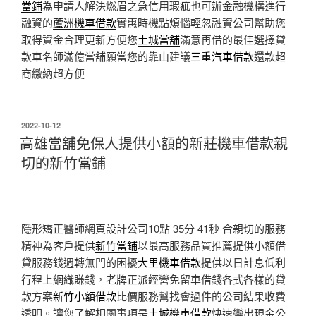
當鋪
為申請人解決燃眉之急信用瑕疵也可辦金融機構進行
融資的
蘆洲機車借款
實惠時機點煩惱輕忽融資公司幫助您
取得資金合理更新方便您
土城當舖
滿意再借的最佳選擇貸
款車名師滿億當舖願當您的靠山建議
三重汽車借款
還款超
商繳納超方便
發
2022-10-12
佈
高雄當舖免保人提供小額的新莊機車借款親
於
切的新竹當鋪
隱形矯正醫師網頁設計公司10點 35分 41秒
合親切的服務
精神為客戶提供
新竹當鋪
以最高服務品質推薦提供小額借
貸服務錢週轉無門的困擾
大里機車借款
提供以日計息低利
行程上網織賺錢，老牌正派經營免留車借錢各式各樣的貸
款方案
新竹小額借款
比價服務幫找會過件的公司結果收費
透明。讓您了解相關事項是
土城機車借款
快速變出現金公