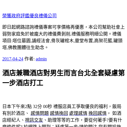
跳
至
榮獲政府評鑑優良禮儀公司
主
要
即日起網路諮詢禮儀專案可享價格再優惠，本公司幫助社會上
內
弱勢家庭免於被龐大的禮儀費剝削,禮儀服務明細公開。禮儀
容
項目:塔位墓園,誦經法會,骨灰罐棺木,靈堂布置,高架花籃,罐頭
塔,佛教團體往生助念。
發
2017-04-24
作者:
admin
佈
酒店兼職酒店對男生而言台北全套疑慮第
於
一步酒店打工
日本下午來2點 32分 00秒
禮服店員工爭取優良的福利，飯局
有別於酒店、
感情問題
感情挽回
處理感情
挽回感情
， 如酒
店經紀人、
視訊交友
、助理等等的工作，要從何著手?要有什
麼條件呢? 於網路上問到：疑慮第一步:請的關注,您有關設施