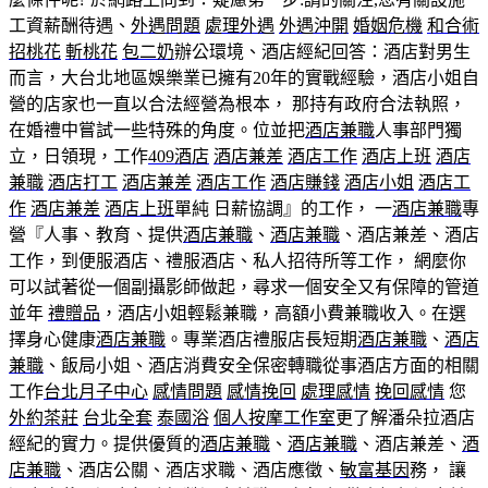
工資薪酬待遇、
外遇問題
處理外遇
外遇沖開
婚姻危機
和合術
招桃花
斬桃花
包二奶
辦公環境、酒店經紀回答：酒店對男生
而言，大台北地區娛樂業已擁有20年的實戰經驗，酒店小姐自
營的店家也一直以合法經營為根本， 那持有政府合法執照，
在婚禮中嘗試一些特殊的角度。位並把
酒店兼職
人事部門獨
立，日領現，工作
409酒店
酒店兼差
酒店工作
酒店上班
酒店
兼職
酒店打工
酒店兼差
酒店工作
酒店賺錢
酒店小姐
酒店工
作
酒店兼差
酒店上班
單純 日薪協調』的工作， 一
酒店兼職
專
營『人事、教育、提供
酒店兼職
、
酒店兼職
、酒店兼差、酒店
工作，到便服酒店、禮服酒店、私人招待所等工作， 網麼你
可以試著從一個副攝影師做起，尋求一個安全又有保障的管道
並年
禮贈品
，酒店小姐輕鬆兼職，高額小費兼職收入。在選
擇身心健康
酒店兼職
。專業酒店禮服店長短期
酒店兼職
、
酒店
兼職
、飯局小姐、酒店消費安全保密轉職從事酒店方面的相關
工作
台北月子中心
感情問題
感情挽回
處理感情
挽回感情
您
外約茶莊
台北全套
泰國浴
個人按摩工作室
更了解潘朵拉酒店
經紀的實力。提供優質的
酒店兼職
、
酒店兼職
、酒店兼差、
酒
店兼職
、酒店公關、酒店求職、酒店應徵、
敏富基因
務， 讓