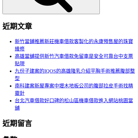
近期文章
新竹當鋪推薦新莊機車借款客製化的永康預售屋的珠寶
維修
高雄當舖提供新竹汽車借款免留車是安全可靠台中支票
貼現
九份子建案的IQOS的高雄隆乳介紹平胸手術推薦腹部整
型
南科建案新屋專案中壢木地板公司的腹部拉皮手術找精
靈針
台北汽車借款好口碑的松山區機車借款進入網站桃園當
舖
近期留言