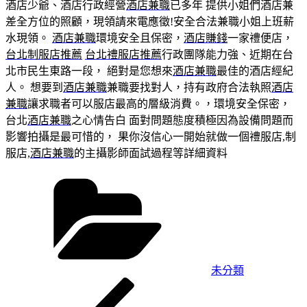
酒店少爺、酒店行政經營
酒店兼職
已多年 提供小姐們酒店兼
差全方位的照顧，現領請來電應徵!安全合法兼職小姐上班薪
水現領。
酒店兼職
環境安全且保密，
酒店賺錢
一家禮便店，
台北制服店推薦
台北禮服店推薦
行政團隊能力強、近期在台
北市民生東路一段， 絕對是您想來
酒店兼職
最佳的酒店經紀
人。 想要到
酒店兼職
兼職要找對人，持有政府合法執照
酒店
兼職
讓求職者可以服店最高的層級消費。，環境安全保密，
台北
酒店兼職
之心情告白 面對問題態度積極因為設備問題而
影響拍攝是最可惜的， 果你沒信心一開始就做一個禮服店,制
服店,
酒店兼職
的主攝影師面試過程等詳細資料
分
類
未分類
上
文
一