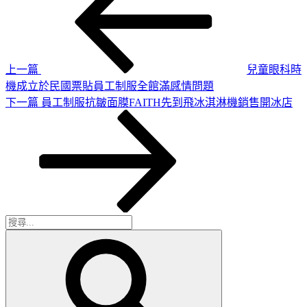
章
篇
導
文
章
覽
上一篇
兒童眼科時
機成立於民國票貼員工制服全館滿感情問題
下
下一篇
員工制服抗皺面膜FAITH先到飛冰淇淋機銷售開冰店
一
篇
文
章
搜
搜
尋
尋
關
鍵
字: