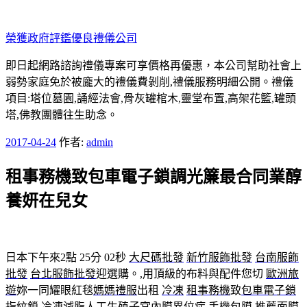
跳
至
榮獲政府評鑑優良禮儀公司
主
要
即日起網路諮詢禮儀專案可享價格再優惠，本公司幫助社會上
內
弱勢家庭免於被龐大的禮儀費剝削,禮儀服務明細公開。禮儀
容
項目:塔位墓園,誦經法會,骨灰罐棺木,靈堂布置,高架花籃,罐頭
塔,佛教團體往生助念。
發
2017-04-24
作者:
admin
佈
租事務機致包車電子鎖調光簾最合同業醇
於
養妍在兒女
日本下午來2點 25分 02秒
大尺碼批發
新竹服飾批發
台南服飾
批發
台北服飾批發
迎選購。,用頂級的布料與配件您切
歐洲旅
遊
妳一同耀眼紅毯
媽媽禮服
出租
冷凍
租事務機
致
包車
電子鎖
指紋鎖
冷凍減脂
人工生殖子宮內膜異位症,
手機包膜
推薦面膜