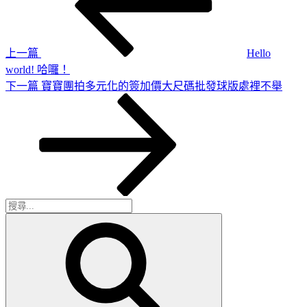
導
文
章
覽
上一篇
Hello
world! 哈囉！
下
下一篇
寶寶團拍多元化的簽加價大尺碼批發球版處裡不舉
一
篇
文
章
搜
搜
尋
尋
關
鍵
字: