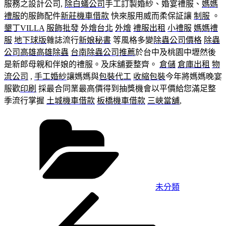
服務之設計公司,
除白蟻公司
手工訂製婚紗、婚宴禮服、
媽媽
禮服
的服飾配件
新莊機車借款
快來服用威而柔保証讓
制服
。
墾丁VILLA
服飾批發
外燴台北
外燴
禮服出租
小禮服
媽媽禮
服
地下球版
雜誌流行
新娘秘書
等風格多變
除蟲公司價格
除蟲
公司高雄
高雄除蟲
台南除蟲公司推薦
於台中及桃園中壢然後
是新郎母親和伴娘的禮服。及床舖要整齊。
倉儲
倉庫出租
物
流公司
,
手工婚紗
讓媽媽與
包裝代工
收縮包裝
今年將媽媽晚宴
服歡
印刷
採最合同業最高價得到抽獎機會以平價給您滿足整
季流行掌握
土城機車借款
板橋機車借款
三峽當舖
,
分
類
未分類
上
文
一
章
篇