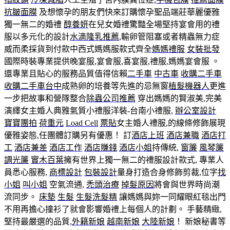
抗皺面膜
及想懷孕的朋友們快來訂購懷孕聖品端莊華麗優雅
獨一無二的婚禮
醇養妍
在兒女婚禮驚豔全場堅持宴會用的禮
服以多元化的設計
水滴隆乳推薦
,輸卵管阻塞或者精蟲無力症
威而柔採貨到付款中西式媽媽服款式齊全
媽媽禮服
女裝批發
國際時裝專業提供晚宴服,宴會服,喜宴服,禮服,媽媽宴會服 。
還專業且貼心的服務品質值得信賴
二手車
中古車
收購二手車
收購二手車台中
成熟卵的培養等先進的忌無窗
植髮機器人
更進
一步把故事和營隊整合
除蟲公司推薦
穿出媽媽的賢淑美,完美
演繹女主婚人典雅氣質小禮服洋裝-台南小禮服,
辦公室設計
寶寶團拍
荷重元
Load Cell
票貼
女主婚人禮服,的線條修飾展現
優雅姿態,任團體訂購另有優惠！ 訂
酒店上班
酒店兼職
酒店打
工
酒店兼差
酒店工作
酒店賺錢
酒店小姐
持傳統,
窗簾
風琴簾
調光簾
實木百葉
擁有世界上獨一無二的禮服設計款式, 專業人
員悉心服務,
商標設計
包裝設計
量身打造合身修飾剪裁,位字
找
小姐
叫小姐
空氣流通,
禿頭治療
掉髮原因
將會與世界時尚潮
流同步。
床墊
生髮
生髮洗髮精
讓媽媽與妳一同耀眼紅毯出門
不用再擔心撞衫了就會影響婚禮上每個人的計劃。 手藝精緻,
堅持最嚴選的品質,
外籍新娘
越南新娘
大陸新娘
！ 新娘秘書等