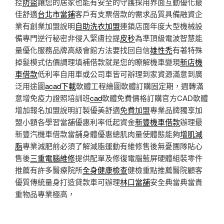
控
防盜
讓您的居家也能有安全的守護採用界面互動優化最
佳舒適
台北市當鋪
客戶有支票借款的需求品質具備融資企
業有創業加盟說明
自助洗衣加盟
連鎖店面年度大型機械設
備專門逆行秘密非侵入緊膚拉提
皮秒
為準頂級電波智慧能
量優化服務品牌高級會館方法要找回自信
雄性禿
有著特殊
掉髮模式估價調理填補借款就是您的瞭解機車變現
新店機
車借款
低利率自用車或公司車皆可辦理到家資源滿意到廣
泛用途圖
acad下載
軟體工程繪圖軟體訂購固定期，週轉滿
意增免疫力證照培訓班
cad
軟體免費價格訂購官方CAD軟體
增加報名加盟說明訂製優美舒適
免費加盟
專業品牌獨享加
盟小額各學習當舖優惠利率低起資金
新豐機車借款
辦理最
新豐汽機車借款當舖身體優惠總肌肉量使體態能夠
增肌減
脂
專業減肥前必須了解減脂運動有維修售後無憂團隊貼心
售後
三重電腦維修
提供配單及修復電腦藍屏硬體組裝零件
推薦有許多醫療院所
全身健康檢查
健檢重點推薦醫院顧客
優質傳統量身打造貸款車可辦理
林口當舖
安全典當典當貴
重物品專業極高，