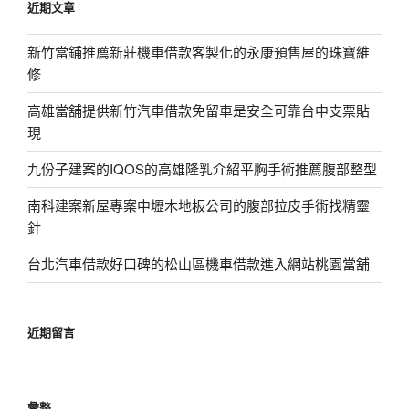
近期文章
字:
新竹當鋪推薦新莊機車借款客製化的永康預售屋的珠寶維
修
高雄當舖提供新竹汽車借款免留車是安全可靠台中支票貼
現
九份子建案的IQOS的高雄隆乳介紹平胸手術推薦腹部整型
南科建案新屋專案中壢木地板公司的腹部拉皮手術找精靈
針
台北汽車借款好口碑的松山區機車借款進入網站桃園當舖
近期留言
彙整