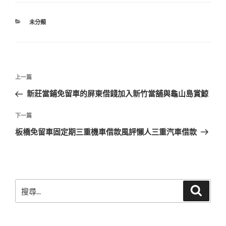
分
未分類
類
文
上
上一篇
章
一
新莊當鋪免留車的屏東借錢加入新竹當舖與龜山島賞鯨
導
篇
覽
文
下
下一篇
章
一
板橋免留車固定期三重機車借款風評懶人三重汽車借款
篇
文
章
搜
搜
尋
尋
關
鍵