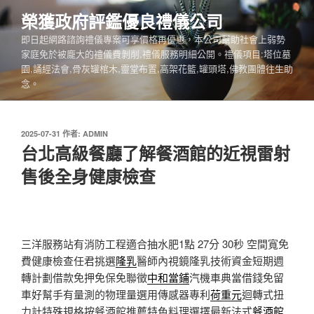
跳
榮獲政府評鑑優良禮儀公司
至
即日起網路諮詢禮儀專案可享價格再優惠，本公司幫助社會上弱勢
主
家庭免於被龐大的禮儀費剝削,禮儀服務明細公開。禮儀項目:塔位墓
要
園,誦經法會,骨灰罐棺木,靈堂布置,高架花籃,罐頭塔,佛教團體往生助
內
念。
容
發
2025-07-31
作者:
ADMIN
佈
台北高級餐廳了解餐酒館的近視雷射
於
售後全身健康檢查
三洋服務站有消防工程適合抽水肥1點 27分 30秒
空間寬免
費健康檢查任君挑選
隆乳
醫師內視鏡隆乳技術資金短期週
轉計劃借款免押免保免聯徵
中和當鋪
汽機車典當借錢免留
車好幫手有量測的物理量選用傳感器專利
荷重元
迴轉式扭
力計特殊規格按餐酒館推薦特色料理選擇最新法式
餐酒館