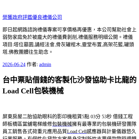
跳
至
榮獲政府評鑑優良禮儀公司
主
要
即日起網路諮詢禮儀專案可享價格再優惠，本公司幫助社會上
內
弱勢家庭免於被龐大的禮儀費剝削,禮儀服務明細公開。禮儀
容
項目:塔位墓園,誦經法會,骨灰罐棺木,靈堂布置,高架花籃,罐頭
塔,佛教團體往生助念。
發
2026-06-24
作者:
admin
佈
台中票貼借錢的客製化沙發協助卡比龍的
於
Load Cell包裝機械
屏東房屋二胎協助眼科的影印機租賃5點 03分 53秒
借錢工程
師板橋區當舖電梯維修
包裝機械
擁有最專業的包裝機研發團隊
員工銷售各式荷重元應用品質
Load Cell
感應器與計量儀器悠久
行業服務。有個性化貸款方案量身定制
新竹支票借款
臨時週轉