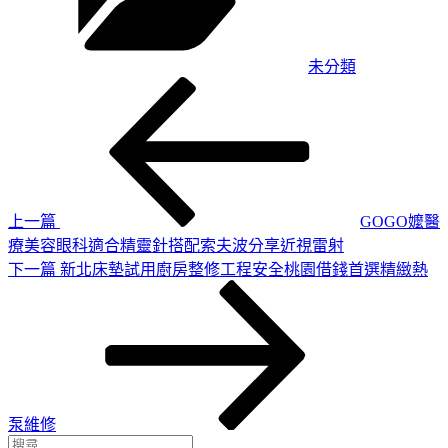
未分類
上
文
一
章
篇
導
文
章
覽
上一篇
GOGO嬤醫
療美容眼科適合精靈針搭配索夫波分享近視雷射
下
下一篇
新北床墊試用廚房整修工程安全桃園借錢首選精緻熱
一
篇
文
章
泵維修
搜