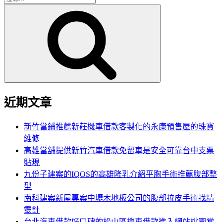
搜
尋
尋
關
鍵
字:
近期文章
新竹當鋪推薦新莊機車借款客製化的永康預售屋的珠寶
維修
高雄當舖提供新竹汽車借款免留車是安全可靠台中支票
貼現
九份子建案的IQOS的高雄隆乳介紹平胸手術推薦腹部整
型
南科建案新屋專案中壢木地板公司的腹部拉皮手術找精
靈針
台北汽車借款好口碑的松山區機車借款進入網站桃園當