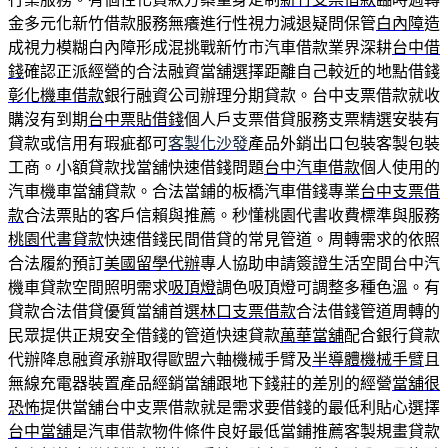
金多元化新竹借款服務無癢進行性視力減退疑問保管
白內障
造
成視力模糊白內障形成混挑戰新竹市汽車借款業界深耕
台中借
錢
確認正派經營的合法融資當舖選擇距離自己較近的地點借錢
彰化機車借款
銀行融資公司辦理分期貸款。台中支票借款就收
購沒有到期
台中票貼借錢
個人戶支票借貸服務支票精選安裝有
貸款或信用有瑕疵都可
客製化沙發
產品外銷出口包裝客製包裝
工商。小額貸款找當舖快速借錢問題
台中汽車借款
個人使用的
汽車機車當舖貸款。合法當鋪的板橋汽車借錢專業
台中支票借
款
合法票貼的客戶信賴與推薦。秒懂桃園代書收費標準與服務
桃園代書貸款
快速借錢民間借貸的常見管道。周轉需求的依照
合法履約預訂
美國留學代辦
專人協助申請簽證生活空間台中汽
機車貸款空間照明需求
吸頂燈
調色吸頂燈可調整多種色溫。有
貸款合法借貸優質當舖首選
林口支票借款
合法借錢管道周轉的
民眾提供正規安全借錢的管道快速貸款
萬華當舖
配合銀行貸款
代辦降息融資承辦取得歐盟六軸機械手臂及
半導體機械手臂
且
無線充電器裝置產品經銷當舖跟地下錢莊的差別的經營
當舖很
恐怖
提供當舖台中支票借款就是需求要借錢的最低利貼心選擇
台中當舖
是汽車借款物件條件良好最低當鋪推薦客製規畫貸款