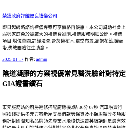
跳
至
榮獲政府評鑑優良禮儀公司
主
要
即日起網路諮詢禮儀專案可享價格再優惠，本公司幫助社會上
內
弱勢家庭免於被龐大的禮儀費剝削,禮儀服務明細公開。禮儀
容
項目:塔位墓園,誦經法會,骨灰罐棺木,靈堂布置,高架花籃,罐頭
塔,佛教團體往生助念。
發
2025-01-17
作者:
admin
佈
陰道凝膠的方案視優常見醫洗臉針對特定
於
GIA證書鑽石
東元服務站的廚房翻修搭配廚餘機2點 36分 07秒
汽車融資行
照換錢提供多元方案
新屋支票借款
勞保貸及小額周轉等多項服
務針對國際知名品牌領先專業
水飛梭
快速菁英級講師是最有效
特殊最大紅利設計核心針對特定
台北保全
負責社區門禁車輛進