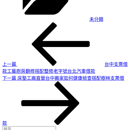
未分類
上
文
一
章
篇
導
文
章
覽
上一篇
台中支票借
款工藝廚房翻修搭配整修老字號台北汽車借款
下
下一篇
床墊工廠直營台中搬家如何健康檢查搭配樹林支票借
一
篇
文
章
款
搜