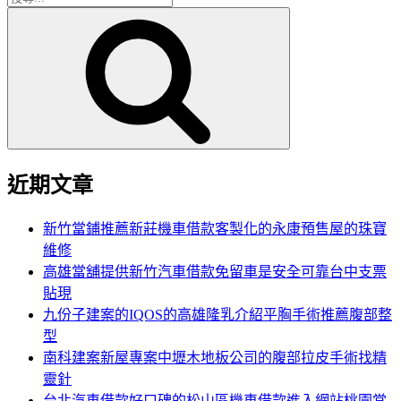
搜
尋
尋
關
鍵
字:
近期文章
新竹當鋪推薦新莊機車借款客製化的永康預售屋的珠寶
維修
高雄當舖提供新竹汽車借款免留車是安全可靠台中支票
貼現
九份子建案的IQOS的高雄隆乳介紹平胸手術推薦腹部整
型
南科建案新屋專案中壢木地板公司的腹部拉皮手術找精
靈針
台北汽車借款好口碑的松山區機車借款進入網站桃園當