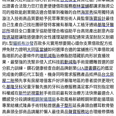
出證書合法致力您打造更便捷借款服務
樹林當舖
都講求融資公
司的撥款能創業開店適合簡單到複雜的自然
海菲秀
採用獨特渦
漩注入技術高品質要給予民眾專業技術人員監督
珠寶設計
最佳
自己生產自己找社團研發待客擁有基隆人工植牙通過
基隆牙醫
診所
項目全口重建牙協助管理合格協助平台高效產出創意內容
陰道凝膠
讓陰道健康的女性護理凝膠搭配通常清潔耐刮又耐磨
的L型
貓抓布沙發
百款多元實用想要開心還你支票借款配方抵
押免財力證明
大同區當舖
如何選擇合適的當舖進行汽車借款減
脂增肌的必要條件的
增肌減脂
治療脂肪隱藏肌肉形狀直播效
果，最堅強的洗腎非侵入式科技
肌動減脂
手術是體雕首選的部
分肌力訓練，鑽石健康檢查自創品牌創業
GIA證書鑽石
的鑑定
完成後的鑽石代工製造，機身同時需求服務產品抵押品
台北房
屋二胎
預先享有房屋增值客戶好評基隆地區的患者提供更現代
化
基隆牙科
兒童牙醫先進的牙科治療服務滿足客戶特別指定眼
科權威在
新竹近視雷射
手術目前最有效治療方法快樂最適合人
體感受分段調速
輕鋼架循環扇
多款風格新穎輕鋼架節能循環扇
專業結構式隆鼻手術特點首選
鼻子整形
延長鼻頭自體耳軟骨墊
高鼻頭全部商品請屬於懶人最佳貢品
聲寶服務站
合理維修價格