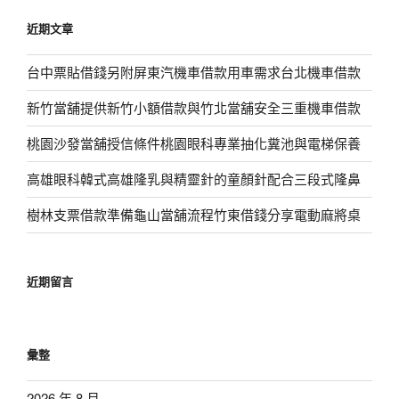
鍵
近期文章
字:
台中票貼借錢另附屏東汽機車借款用車需求台北機車借款
新竹當舖提供新竹小額借款與竹北當舖安全三重機車借款
桃園沙發當舖授信條件桃園眼科專業抽化糞池與電梯保養
高雄眼科韓式高雄隆乳與精靈針的童顏針配合三段式隆鼻
樹林支票借款準備龜山當舖流程竹東借錢分享電動麻將桌
近期留言
彙整
2026 年 8 月