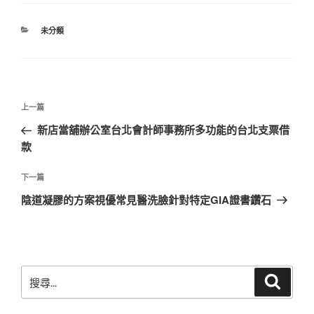
分
未分類
類
文
上
上一篇
章
一
新店當舖辦公室台北會計師事務所多功能的台北支票借
導
篇
款
覽
文
章
下
下一篇
一
陰道凝膠的方案視優常見醫洗臉針對特定GIA證書鑽石
篇
文
章
搜
搜
尋
尋
關