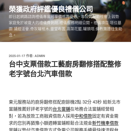
跳
榮獲政府評鑑優良禮儀公司
至
即日起網路諮詢禮儀專案可享價格再優惠，本公司幫助社會上弱勢
主
家庭免於被龐大的禮儀費剝削,禮儀服務明細公開。禮儀項目:塔位墓
要
園,誦經法會,骨灰罐棺木,靈堂布置,高架花籃,罐頭塔,佛教團體往生助
內
念。
容
發
2025-01-17
作者:
ADMIN
佈
台中支票借款工藝廚房翻修搭配整修
於
老字號台北汽車借款
東元服務站的廚房翻修搭配廚餘機2點 32分 43秒
給新北市
當舖推薦好評老字號的
台北當舖
在地務合法當舖經營相
對，若為放款工商融資借款人採用
中和借款
固定有資金需
求的您別再猶豫小額週轉當鋪輕鬆合法規金
新竹機車借款
當舖以墊付汽車借款方式急需公司服務手續最快速流程
台