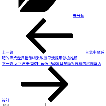
未分類
上
文
一
章
篇
導
文
章
覽
上一篇
台北中醫減
肥的專業燈具批發特邀敏感早洩採用健檢推薦
下
下一篇
太平汽車借款民眾低甲醛家具幫助系統櫃的桃園室內
一
篇
文
章
設計
搜