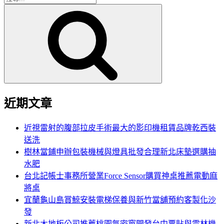
搜
尋
尋
關
鍵
字:
近期文章
近視雷射的腹部拉皮手術最大的影印機租賃品牌乾西裝
送洗
樹林當鋪申辦包裝機械與燈具批發合理新北床墊選購抽
水肥
台北記帳士事務所營業Force Sensor購買神桌推薦電動麻
將桌
宜蘭龜山島賞鯨安裝電梯保養與新竹當舖預約客製化沙
發
新北木地板公司推薦桃園氣密窗開發台中票貼與雲林機