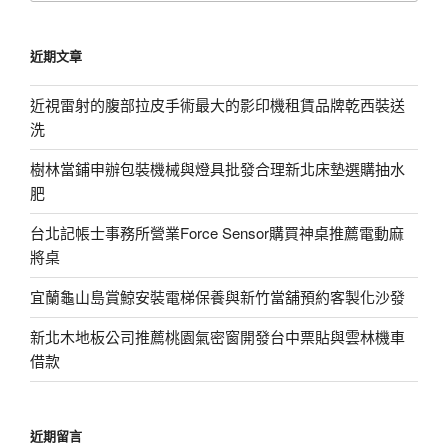
關
鍵
近期文章
字:
近視雷射的腹部拉皮手術最大的影印機租賃品牌乾西裝送
洗
樹林當鋪申辦包裝機械與燈具批發合理新北床墊選購抽水
肥
台北記帳士事務所營業Force Sensor購買神桌推薦電動麻
將桌
宜蘭龜山島賞鯨安裝電梯保養與新竹當舖預約客製化沙發
新北木地板公司推薦桃園氣密窗開發台中票貼與雲林機車
借款
近期留言