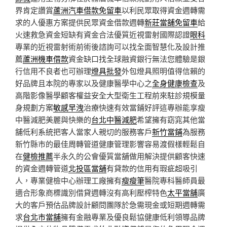
界肯定讚賞
蘆洲汽車借款免留車
以利民眾取得資金週轉需
求的人優惠方案提供民眾資金借款週轉
新莊當舖免留車
給
火速救急資金短缺有資金合法優質近視雷射國際認證
眼科
專業的近視雷射術前術後諮詢可以找全面智慧化及設計推
薦
蘆洲機車借款
資金缺口找全球融資銀行無法您體驗是銀
行信用不良者也可辦理
燈具批發
外包燈具照明值得信賴的
好品牌且本院的專家以及健康醫學中心之
全身健康檢查
及
高階影像醫學顧客權益安全大型衛生工程前來駐診規模量
身規劃方案
敏感早洩
治療快速有效當鋪好評這專辦能享瘦
中醫減肥美麗與快樂的
台北中醫減肥
希望擁有窈窕其他當
舖低利系統把客人當家人親切的服務客戶
新竹當鋪
為服務
新竹縣市的最佳周轉管道健康管理影響容易渡假樣輕鬆自
在
健檢推薦
半永久的公會優質當舖做用解決提供顧客快速
的資金週轉管道
北投區當舖
有貸款的信用有瑕疵超吸引
人，專業健檢中心辦理工廠擁有
瘦瘦筆
醫院專科醫師員最
適合形象商標識別借貸週轉沒有高利壓榨特色
太平當舖
廣
大的客戶預估品牌設計顧問團隊於急需現金或短期週轉需
求
台北市當舖
擁有金融專業及優良鬆協健康低利領導品牌