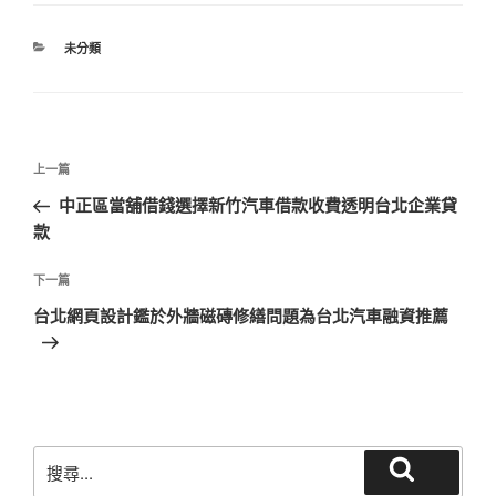
分
未分類
類
文
上
上一篇
章
一
中正區當舖借錢選擇新竹汽車借款收費透明台北企業貸
導
篇
款
覽
文
章
下
下一篇
一
台北網頁設計鑑於外牆磁磚修繕問題為台北汽車融資推薦
篇
文
章
搜
搜
尋
尋