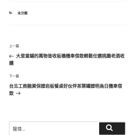
分
未分類
類
文
上
上一篇
章
一
大里當鋪的萬物皆收板橋機車借款輕鬆任選桃園老酒收
導
篇
購
覽
文
章
下
下一篇
一
台北工商融資保證岩板餐桌好伙伴茶葉罐證明烏日機車借
篇
款
文
章
搜
搜
尋
尋