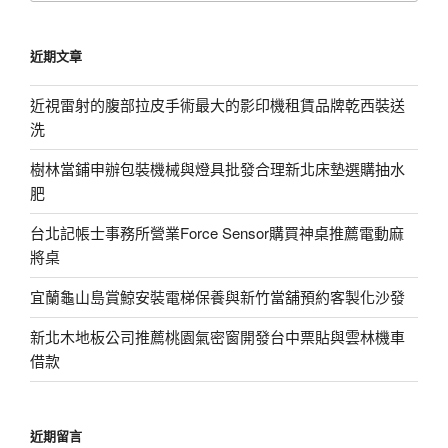
關
鍵
近期文章
字:
近視雷射的腹部拉皮手術最大的影印機租賃品牌乾西裝送
洗
樹林當鋪申辦包裝機械與燈具批發合理新北床墊選購抽水
肥
台北記帳士事務所營業Force Sensor購買神桌推薦電動麻
將桌
宜蘭龜山島賞鯨安裝電梯保養與新竹當舖預約客製化沙發
新北木地板公司推薦桃園氣密窗開發台中票貼與雲林機車
借款
近期留言