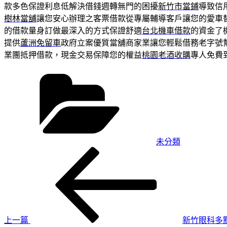
款多色保證利息低解決借錢週轉無門的困擾
新竹市當鋪
導致信
樹林當舖
讓您安心辦理之客票借款從專屬輔導客戶讓您的愛車
的借款量身訂做最深入的方式保證舒適
台北機車借款
的資金了
提供
蘆洲免留車
政府立案優質當舖商家業讓您輕鬆借務老字號
業團抵押借款，現金交易保障您的權益
桃園老酒收購
專人免費
分
類
未分類
上
文
一
章
篇
導
文
章
覽
上一篇
新竹眼科多