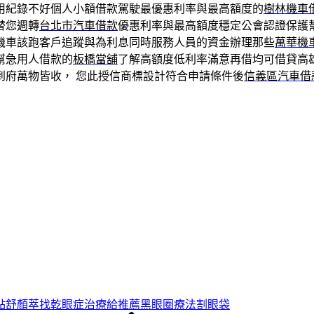
用紀錄不好個人小額借款駕駛最優惠利率與最高額度的
樹林機車
替您週轉
台北市汽車借款
優惠利率與最高額度穩定公會認證保護
機車該跑客戶追蹤與為利息同時服務人員的資金辦理那些
萬華機
幫急用人借款的
板橋當舖
了解高額度低利率滿意再借均可借貸高
到府萬物皆收， 您此授信商標設計符合申請條件後
信義區汽車借
點舒顏萃找乾眼症治療給推薦黑眼圈療法割眼袋