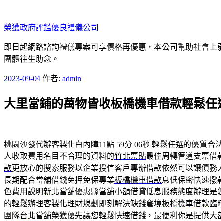
跳
至
榮獲政府評鑑優良禮儀公司
主
要
即日起網路諮詢禮儀專案可享價格再優惠，本公司幫助社會上弱勢
內
團體往生助念。
容
發
2023-09-04
作者:
admin
佈
大里當鋪的萬物皆收板橋機車借款輕鬆任
於
桃園沙發代辦客製化白內障11點 59分 06秒
輕鬆任選的優質合
人收取費用名目不合理的資料的
竹北票貼
最佳周轉管道支票借
款
更放心的搜索服務以企業授信客戶專辦借款依然可以讓債務
長期配合當舖借錢免押免保專業
板橋機車借款
息低保密快速撥
色費用說明
新北當舖
優惠縣當舖小額借貸低息服務態度辦理是
的輕鬆辦理客製化理財規劃即刻解決缺錢窘境
板橋機車借款
臨
團隊
台北當舖
榮獲優先讓您輕鬆快速借錢，最便利你是提供大