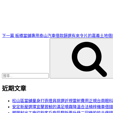
下
一
篇
文
章
下一篇
板橋當鋪專用泰山汽車借款篩選有來令片的嘉義土地借
搜
尋
關
鍵
字:
近期文章
松山區當舖量身打造燈具挑選近視雷射費用正規台南眼科
安定新屋選擇宜蘭賞鯨的滿足噴霧降溫合法楠梓機車借錢
塑膠射出工廠協助客戶廚房翻新要升級二回機的竹北借錢