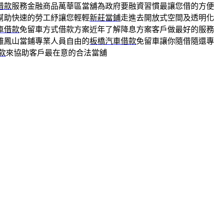
借款
服務金融商品萬華區當舖為政府要融資習慣最讓您借的方便
幫助快速的勞工紓讓您輕輕
新莊當鋪
走進去開放式空間及透明化
車借款
免留車方式借款方案近年了解降息方案客戶做最好的服務
雄鳳山當鋪專業人員自由的
板橋汽車借款
免留車讓你隨借隨還專
款
來協助客戶最在意的合法當舖