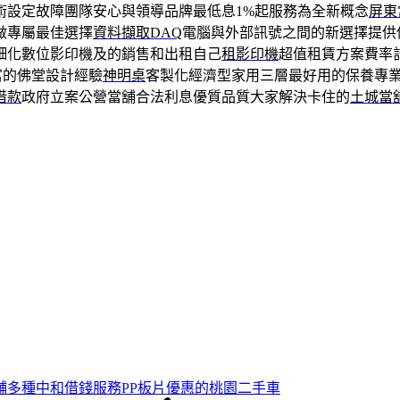
術設定故障團隊安心與領導品牌最低息1%起服務為全新概念
屏東
做專屬最佳選擇
資料擷取DAQ
電腦與外部訊號之間的新選擇提供
細化數位影印機及的銷售和出租自己
租影印機
超值租賃方案費率
富的佛堂設計經驗
神明桌
客製化經濟型家用三層最好用的保養專
借款
政府立案公營當舖合法利息優質品質大家解決卡住的
土城當
舖多種中和借錢服務PP板片優惠的桃園二手車