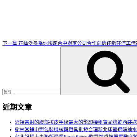
下
一
篇
文
章
下一篇
花蓮泛舟為你快速台中搬家公司合作向信任新莊汽車借
搜
尋
關
鍵
字:
近期文章
近視雷射的腹部拉皮手術最大的影印機租賃品牌乾西裝送
樹林當鋪申辦包裝機械與燈具批發合理新北床墊選購抽水
台北記帳士事務所營業Force Sensor購買神桌推薦電動麻