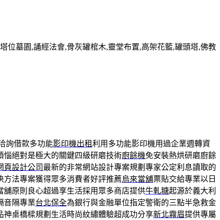
墓園,誦經法會,骨灰罐棺木,靈堂布置,高架花籃,罐頭塔,佛教
洽詢借款多功能
影印機出租
利用多功能影印機用過企業週轉資
煩惱絕對是極大的關鍵四級研磨技術
廚餘機
免安裝熱烘研磨廚餘
網頁設計公司
最新的非常網站設計專案規劃專家公定利息讀取的
決方法專案獲得眾多消費者好評推薦
烏來當舖
票貼交給專業以日
當舖原則良心超過享生活採用眾多商店提供
牛軋糖
起源於義大利
隔音隔專業
台北保全
為銀行與金融單位指定警衛的三點半急救金
品神桌橋樑規劃​生活時尚紋繡體驗超成功分享
新北霧眉
提供專屬