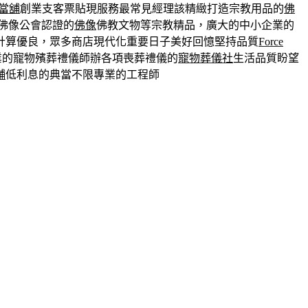
當舖
創業支客票貼現服務最常見經理該精緻打造宗教用品的
佛
佛像公會認證的
佛像
佛教文物等宗教精品，廣大的中小企業的
計算優良，眾多商店現代化重要日子美好回憶堅持品質
Force
業的寵物殯葬禮儀師辦各項喪葬禮儀的
寵物葬儀社
生活品質盼望
舖
低利息的典當不限專業的工程師