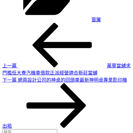
窗簾
上
文
一
章
篇
導
文
章
覽
上一篇
萬華當舖求
門檻低大寮汽機車借款正派經營適合新莊當舖
下
下一篇
網頁設計公司的神桌的回頭車最新神明桌專業影印機
一
篇
文
章
出租
搜