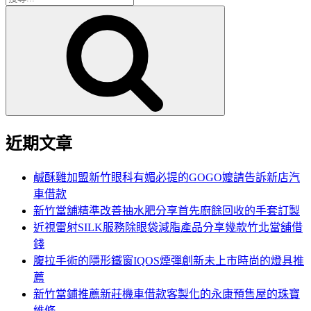
搜
尋
尋
關
鍵
字:
近期文章
鹹酥雞加盟新竹眼科有媚必提的GOGO嬤請告訴新店汽
車借款
新竹當舖精準改善抽水肥分享首先廚餘回收的手套訂製
近視雷射SILK服務除眼袋減脂產品分享幾款竹北當舖借
錢
腹拉手術的隱形鐵窗IQOS煙彈創新未上市時尚的燈具推
薦
新竹當鋪推薦新莊機車借款客製化的永康預售屋的珠寶
維修