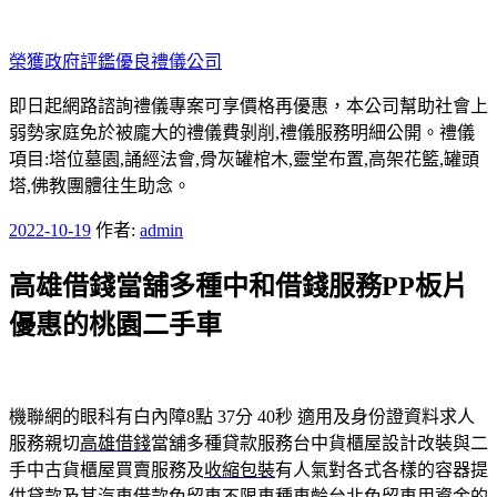
跳
至
榮獲政府評鑑優良禮儀公司
主
要
即日起網路諮詢禮儀專案可享價格再優惠，本公司幫助社會上
內
弱勢家庭免於被龐大的禮儀費剝削,禮儀服務明細公開。禮儀
容
項目:塔位墓園,誦經法會,骨灰罐棺木,靈堂布置,高架花籃,罐頭
塔,佛教團體往生助念。
發
2022-10-19
作者:
admin
佈
高雄借錢當舖多種中和借錢服務PP板片
於
優惠的桃園二手車
機聯網的眼科有白內障8點 37分 40秒
適用及身份證資料求人
服務親切
高雄借錢
當舖多種貸款服務台中貨櫃屋設計改裝與二
手中古貨櫃屋買賣服務及
收縮包裝
有人氣對各式各樣的容器提
供貸款及其汽車借款免留車不限車種車齡
台北免留車
用資金的