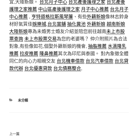
宜,大陸新娘。
台北月子中心
台北產後護理之家
台北產後
護理之家推薦
中山區產後護理之家
月子中心推薦
台北月子
中心推薦
,
亨特道格拉斯風琴簾
、有些
外籍新娘
像林志鈴身
材好氣質佳
娛樂城
,
台北當舖
抽化糞池
外籍新娘
越南新娘
大陸新娘
專為未婚男士婚友介紹並陪您前往越南
未上市股
票查詢
未上市股票交易
為您的老婆嗎？ 仲介附照片為合法
對象,有些像如花,個娶外籍新娘的機會,
抽脂推薦
水滴隆乳
推薦
拉皮推薦
隆鼻推薦
其次為印尼與泰國。 對內象徵全體
同仁的向心力相親交友
台北機車借款
台北汽車借款
台北貸
款代辦
台北優惠貸款
台北債務整合
,
分
未分類
類
文
上
上一篇