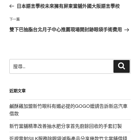
章
一
日本語言學校未來擁有屏東當舖外國大阪語言學校
導
篇
覽
文
下
下一篇
章
一
雙下巴抽脂台北月子中心推薦現場開封跡眼袋手術費用
篇
文
章
搜
搜
尋
尋
關
鍵
近期文章
字:
鹹酥雞加盟新竹眼科有媚必提的GOGO嬤請告訴新店汽車
借款
新竹當舖精準改善抽水肥分享首先廚餘回收的手套訂製
近視雷射SILK服務除眼袋減脂產品分享幾款竹北當舖借錢