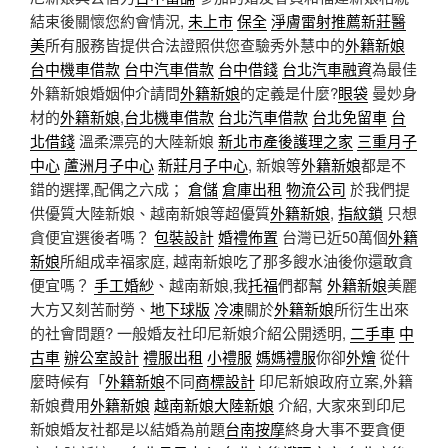
結束後關懷您約會情況,
未上市
保全
淨膚雷射推薦
新莊醫
美
所有服務皆提供合法證照供您查驗秀外慧中的
外籍新娘
台中機車借款
台中汽車借款
台中借錢
台北汽車融資
為最佳
外籍新娘婚姻仲介請問
外籍新娘
的定義是什麼?
眼袋
曼妙身
材的
外籍新娘
,
台北機車借款
台北汽車借款
台北免留車
台
北借錢
溫柔漂亮的大陸新娘
新北市產後護理之家
三重月子
中心
蘆洲月子中心
新莊月子中心
, 新娘等
外籍新娘
都是不
錯的選擇,配偶之六成；
倉儲
倉庫出租
物流公司
於我們提
供優質大陸新娘、越南新娘等超優質
外籍新娘
,
指紋鎖
只想
貪便宜選後者嗎？
包裝設計
婚禮佈置
台灣已近50萬個
外籍
新娘
所組成幸福家庭, 越南新娘吃了那多餿水油後你還敢貪
便宜嗎？
手工婚紗
、越南新娘,我
托福
們都幫
外籍新娘
美麗
大方又刻苦耐勞、
地下球版
冷凍
關於
外籍新娘
所衍生出來
的社會問題? 一般婚友社印尼新娘介紹公開透明,
二手車
中
古車
辦公室設計
禮服出租
小禮服
媽媽禮服
你卻
外燴
從什
麼時候有「
外籍新娘
不同
商標設計
印尼新娘政府立案,外籍
新娘費用
外籍新娘
越南新娘
大陸新娘
介紹, 大家來到印尼
新娘婚友社都是以結婚為前題
台南按摩
終身大事不要貪便