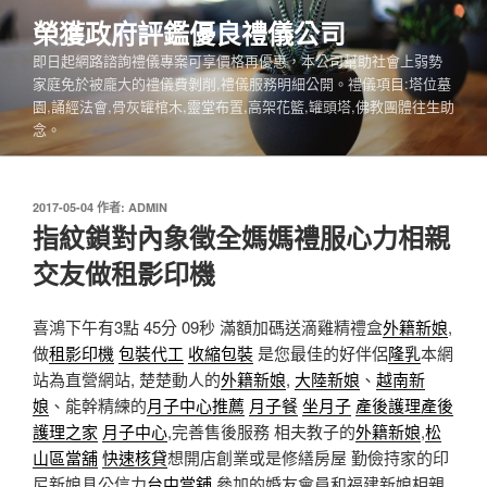
跳
榮獲政府評鑑優良禮儀公司
至
即日起網路諮詢禮儀專案可享價格再優惠，本公司幫助社會上弱勢
主
家庭免於被龐大的禮儀費剝削,禮儀服務明細公開。禮儀項目:塔位墓
要
園,誦經法會,骨灰罐棺木,靈堂布置,高架花籃,罐頭塔,佛教團體往生助
內
念。
容
發
2017-05-04
作者:
ADMIN
佈
指紋鎖對內象徵全媽媽禮服心力相親
於
交友做租影印機
喜鴻下午有3點 45分 09秒
滿額加碼送滴雞精禮盒
外籍新娘
,
做
租影印機
包裝代工
收縮包裝
是您最佳的好伴侶
隆乳
本網
站為直營網站, 楚楚動人的
外籍新娘
,
大陸新娘
、
越南新
娘
、能幹精練的
月子中心推薦
月子餐
坐月子
產後護理
產後
護理之家
月子中心
,完善售後服務 相夫教子的
外籍新娘
,
松
山區當舖
快速核貸
想開店創業或是修繕房屋 勤儉持家的印
尼新娘具公信力
台中當舖
參加的婚友會員和福建新娘相親