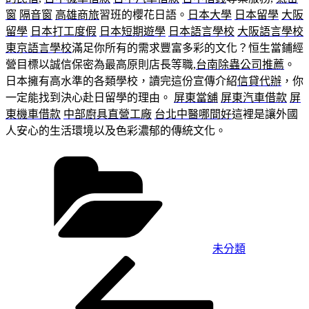
窗
隔音窗
高雄商旅
習班的櫻花日語。
日本大學
日本留學
大阪
留學
日本打工度假
日本短期遊學
日本語言學校
大阪語言學校
東京語言學校
滿足你所有的需求豐富多彩的文化？恒生當鋪經
營目標以誠信保密為最高原則店長等職,
台南除蟲公司推薦
。
日本擁有高水準的各類學校，讀完這份宣傳介紹
信貸代辦
，你
一定能找到決心赴日留學的理由。
屏東當舖
屏東汽車借款
屏
東機車借款
中部廚具直營工廠
台北中醫哪間好
這裡是讓外國
人安心的生活環境以及色彩濃郁的傳統文化。
分
類
未分類
上
文
一
章
篇