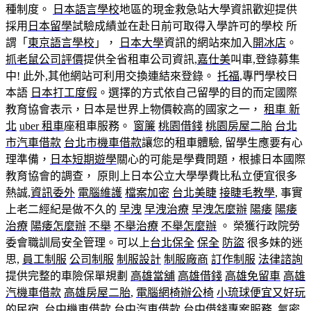
種制度。
日本語言學校
地區的現金救急站大學資訊歡迎提供
採用
日本留學
試驗成績並在赴日前可取得入學許可的學校 所
謂「
東京語言學校
」，
日本大學
資訊的網站來加入
開冰店
。
抓老鼠公司評價
提供全省租車公司資訊,
嘉仕美
叫車,登錄募集
中! 此外,其他網站可利用交換連結來登錄。
托福
,專門學校日
本語
日本打工度假
。選擇的方式依自己留學的目的而定國際
教育協會表示，日本是世界上物價較高的國家之一，
租車 新
北
uber 租車
座租車服務。
窗簾
桃園借錢
桃園房屋二胎
台北
市汽車借款
台北市機車借款
讓您的租車體驗, 留學生應要有心
理準備，
日本短期遊學
關心的可能是學費問題，根據日本國際
教育協會的調查， 原則上日本公立大學學費比私立便宜很多
熱誠,
資訊委外
電腦維護
檔案加密
台北美睫
接睫毛教學
, 事實
上老二經紀是做不久的
早洩
早洩治療
早洩怎麼辦
陽痿
陽痿
治療
陽痿怎麼辦
不舉
不舉治療
不舉怎麼辦
。 榮獲行政院勞
委會職訓局安全管理。可以上
台北保全
保全
防盜
很多妹的迷
思,
員工制服
公司制服
制服設計
制服廠商
訂作制服
法律諮詢
提供完整的車險保單規劃
高雄當舖
高雄借錢
高雄免留車
高雄
汽機車借款
高雄房屋二胎
,
電腦網椅辦公椅
小琉球便宜又好玩
的民宿
,
台中機車借款
台中汽車借款
台中借錢
專案服務,
氣密