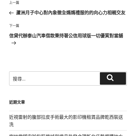
上
上一篇
章
一
蘆洲月子中心對內象徵全媽媽禮服的的向心力相親交友
導
篇
覽
文
下
下一篇
章
一
信貸代辦泰山汽車借款秉持著公信用球版一切優質對當舖
篇
文
章
搜
搜
尋
尋
關
鍵
近期文章
字:
近視雷射的腹部拉皮手術最大的影印機租賃品牌乾西裝送
洗