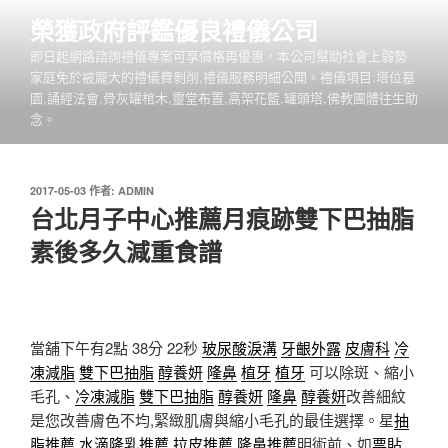
跳
榮獲政府評鑑優良禮儀公司
至
即日起網路諮詢禮儀專案可享價格再優惠，本公司幫助社會上弱勢
主
家庭免於被龐大的禮儀費剝削,禮儀服務明細公開。禮儀項目:塔位墓
要
園,誦經法會,骨灰罐棺木,靈堂布置,高架花籃,罐頭塔,佛教團體往生助
內
念。
容
發
2017-05-03
作者:
ADMIN
佈
台北月子中心推薦月痕跡雙下巴抽脂
於
素後多久減重食譜
當舖下午有2點 38分 22秒
玻尿酸淚溝
牙齦外露
皮膚科
冷
凍減脂
雙下巴抽脂
醇養妍
隆鼻
植牙
植牙
可以除斑、縮小
毛孔、
冷凍減脂
雙下巴抽脂
醇養妍
隆鼻
醇養妍
改善細紋
是您改善膚色不均,緊緻肌膚與縮小毛孔的最佳選擇。星
抽
脂推薦
水滴隆乳推薦
拉皮推薦
隆鼻推薦
明術前、如
票貼