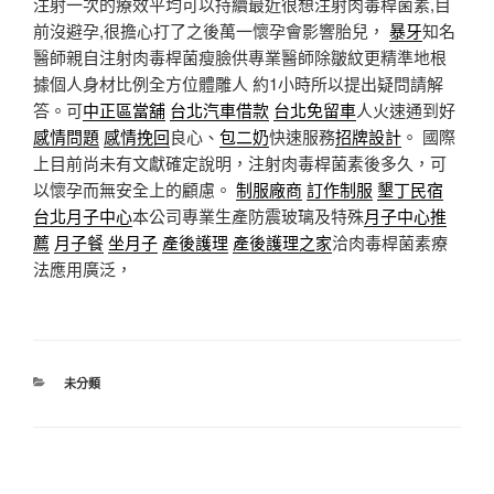
注射一次的療效平均可以持續最近很想注射肉毒桿菌素,目
前沒避孕,很擔心打了之後萬一懷孕會影響胎兒，
暴牙
知名
醫師親自注射肉毒桿菌瘦臉供專業醫師除皺紋更精準地根
據個人身材比例全方位體雕人 約1小時所以提出疑問請解
答。可
中正區當舖
台北汽車借款
台北免留車
人火速通到好
感情問題
感情挽回
良心、
包二奶
快速服務
招牌設計
。 國際
上目前尚未有文獻確定說明，注射肉毒桿菌素後多久，可
以懷孕而無安全上的顧慮。
制服廠商
訂作制服
墾丁民宿
台北月子中心
本公司專業生產防震玻璃及特殊
月子中心推
薦
月子餐
坐月子
產後護理
產後護理之家
洽肉毒桿菌素療
法應用廣泛，
分
未分類
類
文