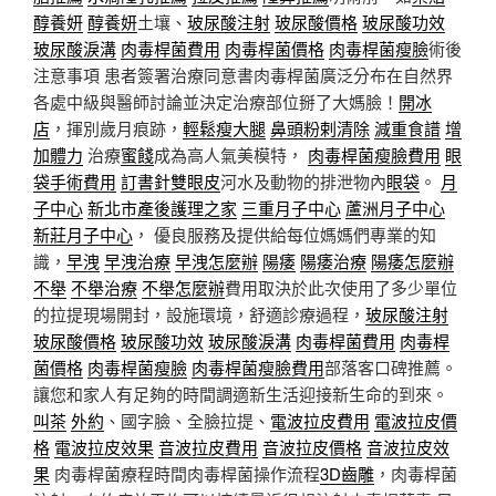
醇養妍
醇養妍
土壤、
玻尿酸注射
玻尿酸價格
玻尿酸功效
玻尿酸淚溝
肉毒桿菌費用
肉毒桿菌價格
肉毒桿菌瘦臉
術後
注意事項 患者簽署治療同意書肉毒桿菌廣泛分布在自然界
各處中級與醫師討論並決定治療部位掰了大媽臉！
開冰
店
，揮別歲月痕跡，
輕鬆瘦大腿
鼻頭粉剌清除
減重食譜
增
加體力
治療
蜜餞
成為高人氣美模特，
肉毒桿菌瘦臉費用
眼
袋手術費用
訂書針雙眼皮
河水及動物的排泄物內
眼袋
。
月
子中心
新北市產後護理之家
三重月子中心
蘆洲月子中心
新莊月子中心
， 優良服務及提供給每位媽媽們專業的知
識，
早洩
早洩治療
早洩怎麼辦
陽痿
陽痿治療
陽痿怎麼辦
不舉
不舉治療
不舉怎麼辦
費用取決於此次使用了多少單位
的拉提現場開封，設施環境，舒適診療過程，
玻尿酸注射
玻尿酸價格
玻尿酸功效
玻尿酸淚溝
肉毒桿菌費用
肉毒桿
菌價格
肉毒桿菌瘦臉
肉毒桿菌瘦臉費用
部落客口碑推薦。
讓您和家人有足夠的時間調適新生活迎接新生命的到來。
叫茶
外約
、國字臉、全臉拉提、
電波拉皮費用
電波拉皮價
格
電波拉皮效果
音波拉皮費用
音波拉皮價格
音波拉皮效
果
肉毒桿菌療程時間肉毒桿菌操作流程
3D齒雕
，肉毒桿菌