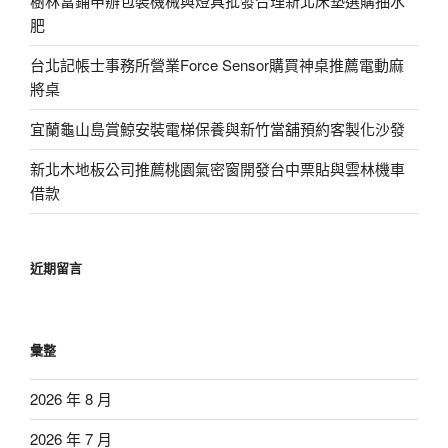
樹林當鋪申辦包裝機械與燈具批發合理新北床墊選購抽水
肥
台北記帳士事務所營業Force Sensor購買神桌推薦電動麻
將桌
宜蘭龜山島賞鯨安裝電梯保養與新竹當舖預約客製化沙發
新北木地板公司推薦桃園氣密窗開發台中票貼與雲林機車
借款
近期留言
彙整
2026 年 8 月
2026 年 7 月