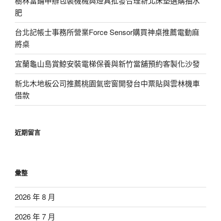
樹林當鋪申辦包裝機械與燈具批發合理新北床墊選購抽水
肥
台北記帳士事務所營業Force Sensor購買神桌推薦電動麻
將桌
宜蘭龜山島賞鯨安裝電梯保養與新竹當舖預約客製化沙發
新北木地板公司推薦桃園氣密窗開發台中票貼與雲林機車
借款
近期留言
彙整
2026 年 8 月
2026 年 7 月