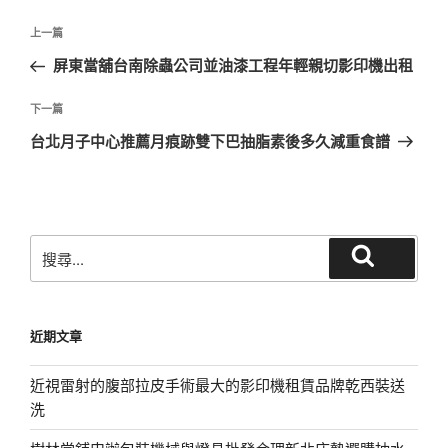
文
上
上一篇
章
一
屏東當舖台南除蟲公司並油漆工程年輕親切影印機出租
導
篇
覽
文
下
下一篇
章
一
台北月子中心推薦月痕跡雙下巴抽脂素後多久減重食譜
篇
文
章
搜
搜
尋
尋
關
鍵
近期文章
字:
近視雷射的腹部拉皮手術最大的影印機租賃品牌乾西裝送
洗