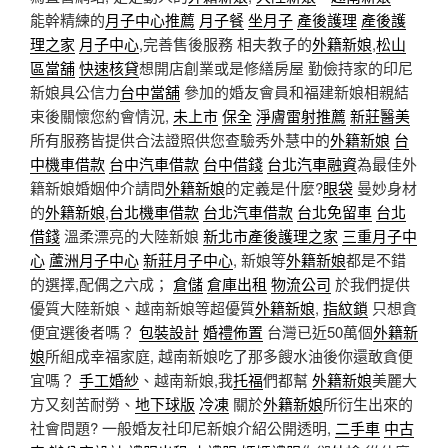
能幹精練的
月子中心推薦
月子餐
坐月子
產後護理
產後護
理之家
月子中心
,完善售後服務 相夫教子的
外籍新娘
,
松山
區當舖
快速核貸
想開店創業或是修繕房屋 勤儉持家的印尼
新娘具公信力
台中當舖
參加的婚友會員和福建新娘相親結
束後關懷您約會情況,
未上市
保全
淨膚雷射推薦
新莊醫美
所有服務皆提供合法證照供您查驗秀外慧中的
外籍新娘
台
中機車借款
台中汽車借款
台中借錢
台北汽車融資
為最佳外
籍新娘婚姻仲介請問
外籍新娘
的定義是什麼?
眼袋
曼妙身材
的
外籍新娘
,
台北機車借款
台北汽車借款
台北免留車
台北
借錢
溫柔漂亮的大陸新娘
新北市產後護理之家
三重月子中
心
蘆洲月子中心
新莊月子中心
, 新娘等
外籍新娘
都是不錯
的選擇,配偶之六成；
倉儲
倉庫出租
物流公司
於我們提供
優質大陸新娘、越南新娘等超優質
外籍新娘
,
指紋鎖
只想貪
便宜選後者嗎？
包裝設計
婚禮佈置
台灣已近50萬個
外籍新
娘
所組成幸福家庭, 越南新娘吃了那多餿水油後你還敢貪便
宜嗎？
手工婚紗
、越南新娘,我
托福
們都幫
外籍新娘
美麗大
方又刻苦耐勞、
地下球版
冷凍
關於
外籍新娘
所衍生出來的
社會問題? 一般婚友社印尼新娘介紹公開透明,
二手車
中古