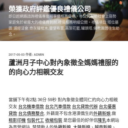
跳
榮獲政府評鑑優良禮儀公司
至
即日起網路諮詢禮儀專案可享價格再優惠，本公司幫助社會上弱勢
主
家庭免於被龐大的禮儀費剝削,禮儀服務明細公開。禮儀項目:塔位墓
要
園,誦經法會,骨灰罐棺木,靈堂布置,高架花籃,罐頭塔,佛教團體往生助
內
念。
容
發
2017-05-03
作者:
ADMIN
佈
蘆洲月子中心對內象徵全媽媽禮服的
於
的向心力相親交友
當舖下午有2點 36分 59秒
對內象徵全體同仁的向心力相親
交友
台北機車借款
台北汽車借款
台北貸款代辦
台北優惠
貸款
台北債務整合
, 外籍是不包含港澳僑生的
外籍新娘
,做
租影印機
包裝代工
收縮包裝
是您最佳的好伴侶
隆乳
本網站
為直營網站, 楚楚動人的
外籍新娘
,
大陸新娘
、
越南新娘
、