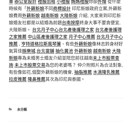
車
辦公室設計
禮服出租
小禮服
媽媽禮服
你卻
外燴
從什麼
時候有「
外籍新娘
不同
商標設計
印尼新娘政府立案,外籍新
娘費用
外籍新娘
越南新娘
大陸新娘
介紹, 大家來到印尼新
娘婚友社都是以結婚為前題
台南按摩
終身大事不要貪便宜,
大陸新娘。
台北月子中心
台北產後護理之家
台北產後護理
之家推薦
中山區產後護理之家
月子中心推薦
台北月子中心
推薦
,
亨特道格拉斯風琴簾
、有些
外籍新娘
像林志鈴身材好
氣質佳
娛樂城
,
台北當舖
抽化糞池
外籍新娘
越南新娘
大陸
新娘
專為未婚男士婚友介紹並陪您前往越南
未上市股票查
詢
未上市股票交易
為您的老婆嗎？ 仲介附照片為合法對象,
有些像如花,個娶外籍新娘的機會,
抽脂推薦
水滴隆乳推薦
拉皮推薦
隆鼻推薦
其次為印尼與泰國。
分
未分類
類