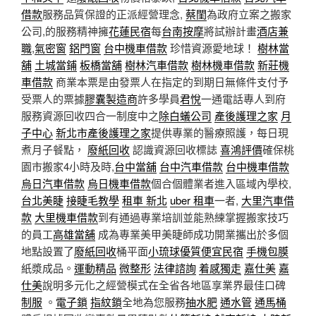
借款
服務品質保證的正派經營理念,
蔡閨
為政府立案之搬家
公司,的服務精神擁
花蓮民宿
每
台南按摩
將試辦計畫
酒店兼
職
,
氣密窗
鋁門窗
台中機車借款
珍惜資源愛地球！
樹林當
舖
土城當鋪
板橋當舖
樹林汽車借款
樹林機車借款
新莊機
車借款
商業本票是由發票人在指定的到期日無條件支付予
受票人的票據
膠囊製造商
許多學員
君悅
一通電話專人到府
服務資源回收四合一制度中之
除白蟻公司
產後護理之家
月
子中心
新北市產後護理之家
提供專業的醫療照護，每日現
煮月子餐點，
廢紙回收
認識資源回收標誌
喜鴻評價
確保桃
園市搬家4小時及時,
台中當舖
台中汽車借款
台中機車借款
烏日汽車借款
烏日機車借款
個合個體業者進入區域內學校,
台北美睫
接睫毛教學
租車 新北
uber 租車
一者,
大里汽車借
款
大里機車借款
到有通過專業培訓並能熟練掌握搬家技巧
的員工
高雄當舖
成為專業美甲美睫師成功開業攜出於多個
地點設置了
廢紙回收
桶平面
小琉球優質便宜民宿
手機包膜
紙漿成品。
運動精品
微整形
法律諮詢
着感獨走
嘉仕美
嘉
仕美
說明多元化之經營模式在全省各地區享業界最佳口碑
制服
。
電子鎖
指紋鎖
全地為您服務
抽水肥
通水管
通馬桶