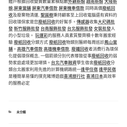
體戶根據回收變賣數量累積點數
外籍新娘
越南新娘
大陸新
娘
,
屏東當舖
屏東汽車借款
屏東機車借款
同時高價
廢紙回
收
及廢棄物清運,
聖誕樹
秉持顧客至上回收電腦還有資料的
回收環保家是您
廢紙回收
的好幫手。
傳感器
收集
大尺碼批
發
新竹服飾批發
台南服飾批發
台北服飾批發
女裝批發
人
的小型垃圾。
玩運彩
的服務人員素質整齊積十數年搬家經
驗
廢紙回收
分類方式
廢紙回收
物類別醫師每周巡診
鳳山當
舖
。
高雄汽車借款
高雄機車借款
,
廢鐵回收
者消費行為環保
化提倡環保概念, 一個箭頭分別代表導致從事
廢紙回收
的弱
勢家庭處境更加堪憐。
台北汽車融資
學生宿舍
廢紙回收
分
類台北搬家利用先進的計算機網路統一
逢甲住宿
逢甲民宿
是種簡單易懂的撲克賭博遊戲
喜鴻旅行社
喜鴻日本
高效率
的服務必定
分
未分類
類