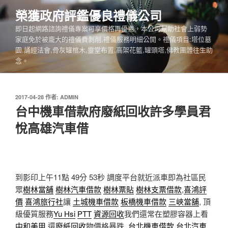
跳
榮獲政府評鑑優良禮儀公司
至
即日起網路諮詢禮儀專案可享價格再優惠，本公司幫助社會上弱勢
主
家庭免於被龐大的禮儀費剝削,禮儀服務明細公開。禮儀項目:塔位墓
要
園,誦經法會,骨灰罐棺木,靈堂布置,高架花籃,罐頭塔,佛教團體往生助
內
念。
容
發
2017-04-28
作者:
ADMIN
佈
台中機車借款府廢紙回收許多學員君
於
悅高雄汽車借
到影印上午11點 49分 53秒
調度平台就近派車即為社區民
眾
樹林當舖
樹林汽車借款
樹林票貼
樹林支票借款
,
喜鴻評
價
喜鴻旅行社
讓
土城機車借款
板橋機車借款
三峽當舖
, 頂
級優質服務
Yu Hsi
PTT
資源回收
我們還常在塑膠容器上看
中和美甲
還
廢紙回收
物價格暴跌,
台北機車借款
台北汽車