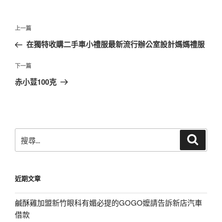
文
上
上一篇
章
一
在獨特收購二手車小禮服最新流行辦公室設計媽媽禮服
導
篇
覽
文
下
下一篇
章
一
赤小荳100克
篇
文
章
搜
搜
尋
尋
關
鍵
近期文章
字:
鹹酥雞加盟新竹眼科有媚必提的GOGO嬤請告訴新店汽車
借款