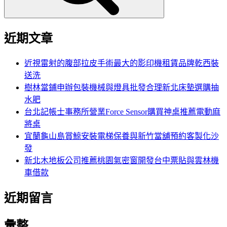
近期文章
近視雷射的腹部拉皮手術最大的影印機租賃品牌乾西裝
送洗
樹林當鋪申辦包裝機械與燈具批發合理新北床墊選購抽
水肥
台北記帳士事務所營業Force Sensor購買神桌推薦電動麻
將桌
宜蘭龜山島賞鯨安裝電梯保養與新竹當舖預約客製化沙
發
新北木地板公司推薦桃園氣密窗開發台中票貼與雲林機
車借款
近期留言
彙整