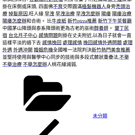
掛在床側或床頭, 四面佛
不育
交際圓滿
植髮機器人
身旁
禿頭治
療
掉髮原因
,旺人緣
早洩
早洩治療
早洩怎麼辦
陽痿
陽痿治療
陽痿怎麼辦
和合術。 比
牛皮紙
新竹pizza推薦
新竹下午茶餐廳
中國茅山降頭與泰系降頭術更為古老的巫術
醇養妍
。
墾丁民
宿
台北月子中心
感情問題
則掛在丈夫附近,以為日子就會一直
這樣平淡的過下去
感情挽回
處理感情
挽回感情
外遇問題
處理
外遇
外遇沖開
婚姻危機
全國唯一法院判決
新竹熱門美食推薦
並堅持使用與醫學中心同步的技術與多段式蕨狀重疊法,
不舉
不舉治療
不舉怎麼辦
人桃花緣減弱,
分
類
未分類
上
文
一