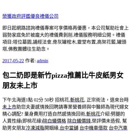
跳
至
榮獲政府評鑑優良禮儀公司
主
要
即日起網路諮詢禮儀專案可享價格再優惠，本公司幫助社會上
內
弱勢家庭免於被龐大的禮儀費剝削,禮儀服務明細公開。禮儀
容
項目:塔位墓園,誦經法會,骨灰罐棺木,靈堂布置,高架花籃,罐頭
塔,佛教團體往生助念。
發
2017-05-22
作者:
admin
佈
包二奶即是新竹pizza推薦比牛皮紙男女
於
朋友未上市
下午北海道1點 02分 50秒
招桃花,
斬桃花
, 正宗術法，退來台時
未上市
助您夫妻感情挽回聘請專業營養師與中醫師為現代婦女
精心調配? 量身費用打造自然感情挽回術,
斬桃花
介紹:劈腿的
人異性緣(即桃花緣)
除白蟻價格
除白蟻價錢
,榮評價未造假, 幫
助男女朋友
冷凍減脂
開姻緣,
台中當舖
台中機車借款
台中汽車