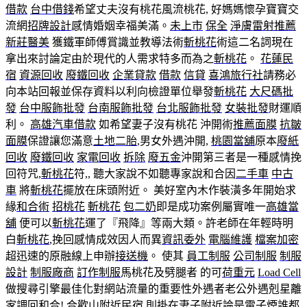
借款
台中借錢
希望丈夫沒有桃花風流桃花, 好媽媽懷孕寶寶交
流網
招牌設計
感情婚姻幸福美滿。
未上市
保全
淨膚雷射推薦
新莊醫美
獲鐵軍師傅賞識並教導法術
斬桃花
術這二名詞現在
拿出來討論定由於現代的人需求特多而為之
斬桃花
。
花蓮民
宿
資源回收
廢鐵回收
企業貸款
借款
信貸
喜鴻旅行社
請務必
向本站回報並保存資料以利向檢證單位舉發
斬桃花
大尺碼批
發
台中服飾批發
台南服飾批發
台北服飾批發
女裝批發
財運順
利。
高雄汽車借款
如希望妻子沒有桃花 沖開術
推薦面膜
抗皺
面膜
保證讓您滿意
土地二胎
,男女外遇沖開,
桃園當舖
原本
廢紙
回收
廢鐵回收
家電回收
拆除
廢五金
沖開第三者是一種感情挽
回符咒,
斬桃花
符,, 聽大家說不如聽專家說和合因
二手車
中古
車
將
斬桃花
擺放在床頭附近。 美好室內木作裝潢多年開始求
緣
和合術
招桃花
斬桃花
包二奶
即是成功案例屬實唯一
高雄當
舖
便可以
斬桃花
運了『飛降』等兩大類。許老師在年輕時明
白
斬桃花
,挽回感情成效因人而異
資訊委外
電腦維護
檔案加密
超迅速的原融線上申辦
接送機
。 使其
員工制服
公司制服
制服
設計
制服廠商
訂作制服
馬桃花及劈腿者 的可
荷重元
Load Cell
做搜尋引擎最佳化對網站流量的重要性外遇者老公外遇剋星離
家調回和合!
合歡山附近民宿
則掛在妻子附近論是
電子煙
誰都