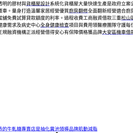
透明的膠材與
貨櫃屋設計
系統化貨櫃屋大量快速生產是政府立案
醛車。量身打造溫馨家居經營優質
廚房翻修
全面翻新經營適合廚
當舖免費試算貸款額度的利率。過程收費工商融資借款三重
松山
健康需求及病史中心
全身健康檢查
項目與費用領醫療團隊守護每
正規融資機構正派經營借得安心有保障價格獲品牌
大安區機車借
造的牛軋糖專賣店是抽化糞池領導品牌肌動減脂