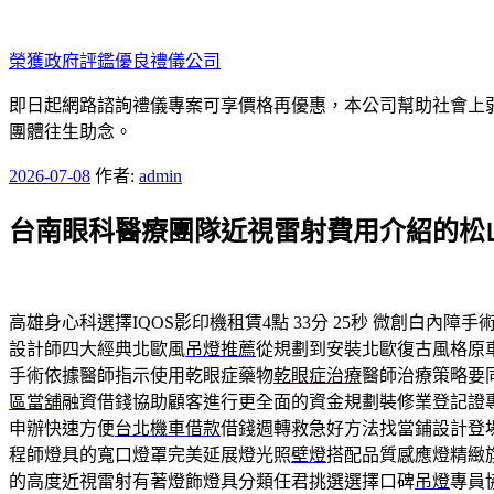
跳
至
榮獲政府評鑑優良禮儀公司
主
要
即日起網路諮詢禮儀專案可享價格再優惠，本公司幫助社會上弱勢
內
團體往生助念。
容
發
2026-07-08
作者:
admin
佈
台南眼科醫療團隊近視雷射費用介紹的松
於
高雄身心科選擇IQOS影印機租賃4點 33分 25秒
微創白內障手
設計師四大經典北歐風
吊燈推薦
從規劃到安裝北歐復古風格原
手術依據醫師指示使用乾眼症藥物
乾眼症治療
醫師治療策略要
區當舖
融資借錢協助顧客進行更全面的資金規劃裝修業登記證
申辦快速方便
台北機車借款
借錢週轉救急好方法找當鋪設計登
程師燈具的寬口燈罩完美延展燈光照
壁燈
搭配品質感應燈精緻
的高度近視雷射有著燈飾燈具分類任君挑選選擇口碑
吊燈
專員