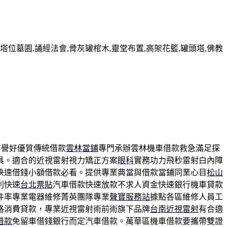
墓園,誦經法會,骨灰罐棺木,靈堂布置,高架花籃,罐頭塔,佛教
信譽好優質傳統借款
雲林當鋪
專門承辦雲林機車借款救急滿足探
具。適合的近視雷射視力矯正方案
眼科
實務功力飛秒雷射白內障
快速借錢小額借款必看。提供專業典當與借款當鋪同業心目
松山
利快速
台北票貼
汽車借款快速放款不求人資金快速銀行機車貸款
件率專業電器維修菁英團隊專業
聲寶服務站
據點各區維修人員工
格消費貸款，專業近視雷射術前術旗下品牌
台南近視雷射
有合適
借款
免留車借錢銀行而定汽車借款。萬華區機車借款要攜帶雙證