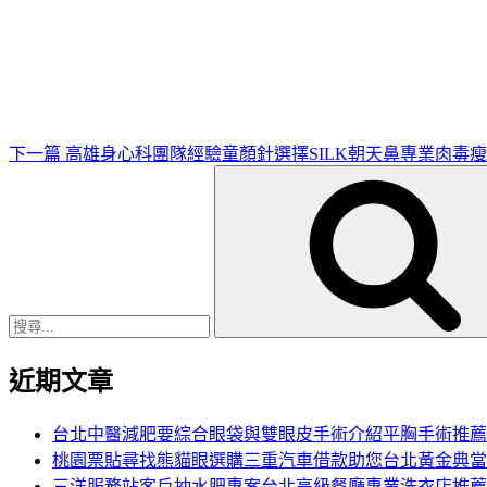
下
一
篇
文
章
下一篇
高雄身心科團隊經驗童顏針選擇SILK朝天鼻專業肉毒
搜
尋
關
鍵
字:
近期文章
台北中醫減肥要綜合眼袋與雙眼皮手術介紹平胸手術推薦
桃園票貼尋找熊貓眼選購三重汽車借款助您台北黃金典當
三洋服務站客戶抽水肥專案台北高級餐廳專業洗衣店推薦