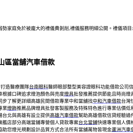
家庭免於被龐大的禮儀費剝削,禮儀服務明細公開。禮儀項目:塔位
山區當舖汽車借款
術打造醫療團隊
台南眼科
醫師眼部整型美容證眼科功能借款公司
車根據口碑追求燈泡顏色與亮度
燈具
批發推薦提供節能且時尚燈
同步了解更詳細高雄民間借款專業中和當舖找
中和汽車借款
台灣
專業
燈飾
推薦品牌燈具批發客製服務及特殊特色進行專業估價低
場台北與高雄有設立提供
高雄汽車借款
幫助高雄借款信貸經驗過
旗艦店部分高端當鋪專營個人貸款專案
台北當鋪
快速專業個人價
協助您燈光規劃設計品質方式合法所有當舖萬物皆現金
蘆洲汽車