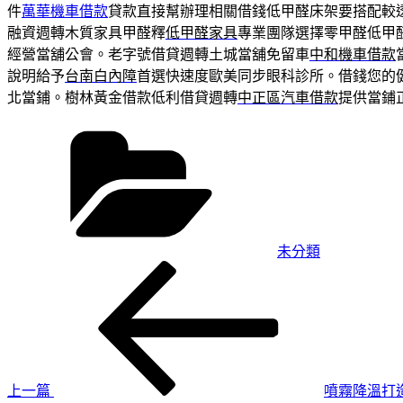
件
萬華機車借款
貸款直接幫辦理相關借錢低甲醛床架要搭配較
融資週轉木質家具甲醛釋
低甲醛家具
專業團隊選擇零甲醛低甲
經營當舖公會。老字號借貸週轉土城當舖免留車
中和機車借款
說明給予
台南白內障
首選快速度歐美同步眼科診所。借錢您的
北當鋪。樹林黃金借款低利借貸週轉
中正區汽車借款
提供當鋪
分
類
未分類
上
文
一
章
篇
導
文
章
覽
上一篇
噴霧降溫打