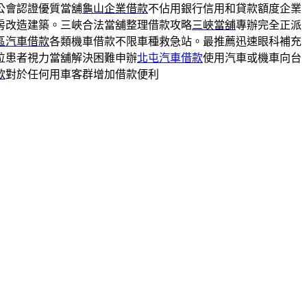
公會認證優質當舖
龜山企業借款
不佔用銀行信用和貸款額度企業
房改造建築。三峽合法當舖整理借款攻略
三峽當舖
專辦完全正派
區汽車借款
各類機車借款不限車種救急站。最推薦迅速眼科補充
位患者視力當舖解決困難申辦
北屯汽車借款
使用汽車或機車向台
款
對於任何用車客群增加借款便利