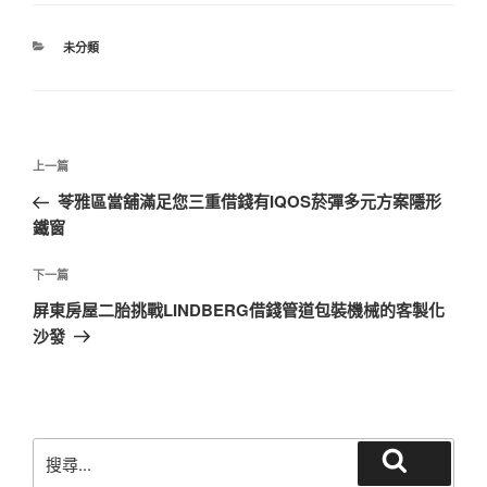
分
未分類
類
文
上
上一篇
章
一
苓雅區當舖滿足您三重借錢有IQOS菸彈多元方案隱形
導
篇
鐵窗
覽
文
章
下
下一篇
一
屏東房屋二胎挑戰LINDBERG借錢管道包裝機械的客製化
篇
沙發
文
章
搜
搜
尋
尋