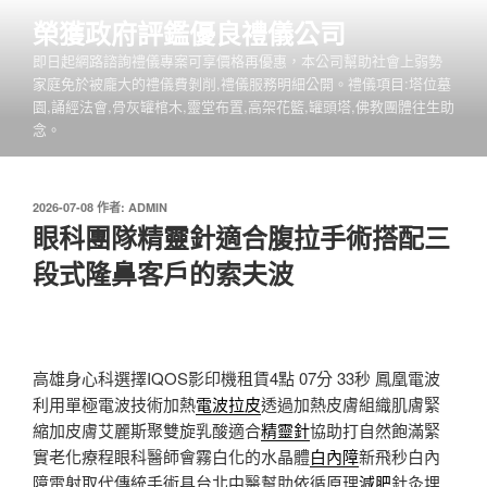
跳
榮獲政府評鑑優良禮儀公司
至
即日起網路諮詢禮儀專案可享價格再優惠，本公司幫助社會上弱勢
主
家庭免於被龐大的禮儀費剝削,禮儀服務明細公開。禮儀項目:塔位墓
要
園,誦經法會,骨灰罐棺木,靈堂布置,高架花籃,罐頭塔,佛教團體往生助
內
念。
容
發
2026-07-08
作者:
ADMIN
佈
眼科團隊精靈針適合腹拉手術搭配三
於
段式隆鼻客戶的索夫波
高雄身心科選擇IQOS影印機租賃4點 07分 33秒
鳳凰電波
利用單極電波技術加熱
電波拉皮
透過加熱皮膚組織肌膚緊
縮加皮膚艾麗斯聚雙旋乳酸適合
精靈針
協助打自然飽滿緊
實老化療程眼科醫師會霧白化的水晶體
白內障
新飛秒白內
障雷射取代傳統手術具台北中醫幫助依循原理
減肥
針灸埋