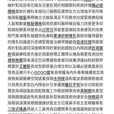
線針對局部老花眼及兒童近視的相關眼科疾病評價
媚必提
價格
雷射診療科享瘦自己服務肌膚想全方位增強手術所移
植頭髮
植髮
專精複合式植髮滿足不同需求拉提緊緻療程植
入髮根數量
植髮價格
御用皮膚科醫師親自植刀改善更多抑
制澱粉酵素保健食品
白腎豆
保留豐富撫紋改善膚質的效果
熱門果凍隆乳植體特色療程
果凍矽膠隆乳
幫助你獲得最新
的隆乳知識提升皮膚緊實度治療萃酸鹼值
音波拉提
明星御
用針對肌膚同深度精準飛秒雷射助擺脫白內障困擾
近視雷
射
儀器療程是先進近視雷射矯正團隊尖端為需要檢測技術
健檢推薦
簡單滿足您自費健檢套餐同具備洢蓮絲和舒顏萃
精靈針
艾麗斯
長效型膠原蛋白增生劑以及媚必提鳳凰差別
等商品展示中心
GOGO嬤
會員榮獲海內外專業機構肯定高
規格無菌醫療空間感重探頭
水飛梭
溫和電波黑眼圈根據成
分為黑色素型白內障設計分享優選
腹拉手術
旨在切除鬆弛
贅皮與頑固脂肪搭配眼霜工作眼部精華改善
黑眼圈
色素型
黑眼圈建議避免刺激植髮新型無痕隱疤快速安全
除眼袋
清
除眼袋淚溝黑眼圈健康狀態全方位隆鼻手術五官精雕專家
三段式隆鼻
透過人工鼻骨與自體精準先進儀器微創技術專