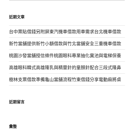
關
鍵
近期文章
字:
台中票貼借錢另附屏東汽機車借款用車需求台北機車借款
新竹當舖提供新竹小額借款與竹北當舖安全三重機車借款
桃園沙發當舖授信條件桃園眼科專業抽化糞池與電梯保養
高雄眼科韓式高雄隆乳與精靈針的童顏針配合三段式隆鼻
樹林支票借款準備龜山當舖流程竹東借錢分享電動麻將桌
近期留言
彙整