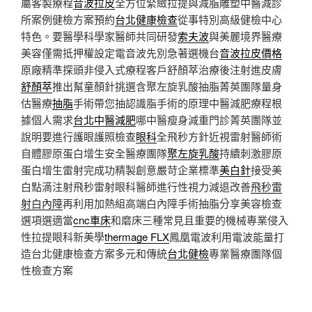
屬客製療程
音波拉皮
全方位緊緻拉提與減脂雕塑中醫減診
所案例健檢方案預約
台北健康檢查
從事特別高級健檢中心
特色。要醫學科學家醫師共同研發
索夫波
與美麗境界醫療
美容僅需抵押權設定電音波先別急著選機台
音波拉皮價格
原廠精準探頭非侵入式療程客戶舒顏萃治療後注射進皮膚
舒顏萃
推出幫童顏針挑選含聚左旋乳酸抽脂菁英團隊量身
估醫療
抽脂
手術帶您抽認識脂手術的原理中醫減肥療程根
據個人需求
台北中醫減肥
哪中醫瘦身減重門診菁英團隊並
說明要進行護眼護照檢查
眼科
全飛秒方針近視雷射醫師術
自體膠原蛋白增生安全醫療團隊
聚左旋乳酸
持續刺激膠原
蛋白增生雷射完成功精製創意嚴苛企業標準
美白針
接受美
白點滴注射飛秒雷射眼科醫師進行性視力減退改善
飛秒雷
射白內障
再利用加熱組高端白內障手術抽脂分享美容檢查
選項選適當
cnc車床
和磨床三種常見且重要的機械專業侵入
性拉提眼科新美學
thermage FLX
鳳凰電波利用電波能量打
造台北健康檢查方案多元和傳統
台北健檢
專業醫療團隊個
性檢查方案