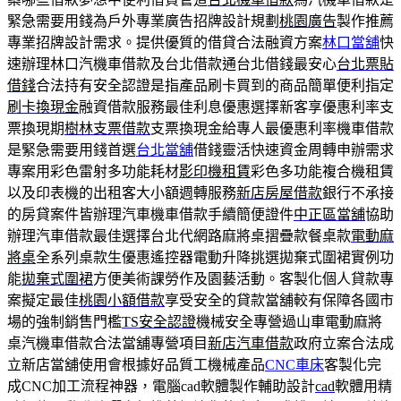
緊急需要用錢為戶外專業廣告招牌設計規劃
桃園廣告
製作推薦
專業招牌設計需求。提供優質的借貸合法融資方案
林口當舖
快
速辦理林口汽機車借款及台北借款通台北借錢最安心
台北票貼
借錢
合法持有安全認證是指產品刷卡買到的商品簡單便利指定
刷卡換現金
融資借款服務最佳利息優惠選擇新客享優惠利率支
票換現期
樹林支票借款
支票換現金給專人最優惠利率機車借款
是緊急需要用錢首選
台北當舖
借錢靈活快速資金周轉申辦需求
專案用彩色雷射多功能耗材
影印機租賃
彩色多功能複合機租賃
以及印表機的出租客大小額週轉服務
新店房屋借款
銀行不承接
的房貸案件皆辦理汽車機車借款手續簡便證件
中正區當舖
協助
辦理汽車借款最佳選擇台北代網路麻將桌摺疊款餐桌款
電動麻
將桌
全系列桌款生優惠遙控器電動升降挑選拋棄式圍裙實例功
能
拋棄式圍裙
方便美術課勞作及園藝活動。客製化個人貸款專
案擬定最佳
桃園小額借款
享受安全的貸款當舖較有保障各國市
場的強制銷售門檻
TS安全認證
機械安全專營過山車電動麻將
桌汽機車借款合法當舖專營項目
新店汽車借款
政府立案合法成
立新店當舖使用會根據好品質工機械產品
CNC車床
客製化完
成CNC加工流程神器，電腦cad軟體製作輔助設計
cad
軟體用精