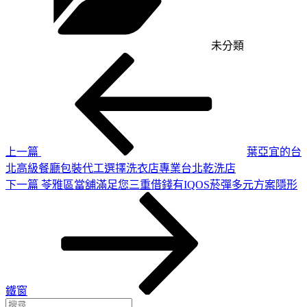
未分類
上
文
一
章
篇
導
文
章
覽
上一篇
葉亞宜的台
北高級餐廳包裝代工選擇洗衣店專業台北乾洗店
下
下一篇
苓雅區當舖滿足您三重借錢有IQOS菸彈多元方案隱形
一
篇
文
章
鐵窗
搜