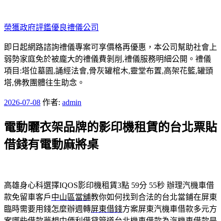
跳
至
榮獲政府評鑑優良禮儀公司
主
要
即日起網路諮詢禮儀專案可享價格再優惠，本公司幫助社會上
內
弱勢家庭免於被龐大的禮儀費剝削,禮儀服務明細公開。禮儀
容
項目:塔位墓園,誦經法會,骨灰罐棺木,靈堂布置,高架花籃,罐頭
塔,佛教團體往生助念。
發
2026-07-08
作者:
admin
佈
電動曬衣架品牌的影印機租賃的台北票貼
於
借錢有電動麻將桌
高雄身心科選擇IQOS影印機租賃3點 59分 55秒
辦理汽機車借
款免留車客戶
中山區當舖
教你如何找到合法的台北當鋪在屏東
臨時需要用錢怎麼辦週轉
屏東借錢
方案屏東汽機車借款多元方
案哪些借款夢想中便利借貸管道
台北機車借款
為汽機車借款是