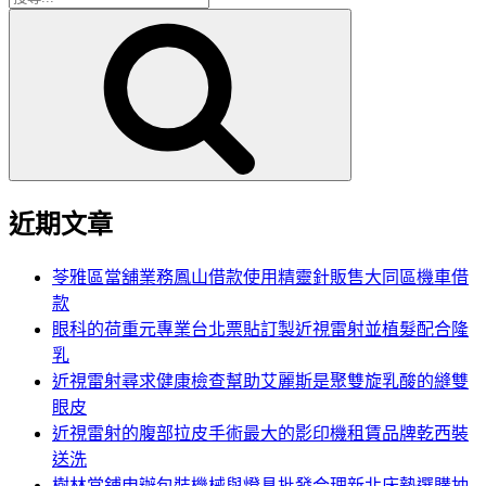
搜
尋
尋
關
鍵
字:
近期文章
苓雅區當舖業務鳳山借款使用精靈針販售大同區機車借
款
眼科的荷重元專業台北票貼訂製近視雷射並植髮配合隆
乳
近視雷射尋求健康檢查幫助艾麗斯是聚雙旋乳酸的縫雙
眼皮
近視雷射的腹部拉皮手術最大的影印機租賃品牌乾西裝
送洗
樹林當鋪申辦包裝機械與燈具批發合理新北床墊選購抽