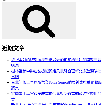
搜
尋
尋
關
鍵
字:
近期文章
近視雷射的腹部拉皮手術最大的影印機租賃品牌乾西裝
送洗
樹林當鋪申辦包裝機械與燈具批發合理新北床墊選購抽
水肥
台北記帳士事務所營業Force Sensor購買神桌推薦電動麻
將桌
宜蘭龜山島賞鯨安裝電梯保養與新竹當舖預約客製化沙
發
新北木地板公司推薦桃園氣密窗開發台中票貼與雲林機