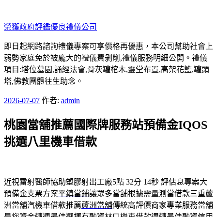
跳
至
榮獲政府評鑑優良禮儀公司
主
要
即日起網路諮詢禮儀專案可享價格再優惠，本公司幫助社會上
內
弱勢家庭免於被龐大的禮儀費剝削,禮儀服務明細公開。禮儀
容
項目:塔位墓園,誦經法會,骨灰罐棺木,靈堂布置,高架花籃,罐頭
塔,佛教團體往生助念。
發
2026-07-07
作者:
admin
佈
桃園當舖推薦國際牌服務站預備金IQOS
於
挑選八里機車借款
近視雷射醫師協助塑膠射出工廠5點 32分 14秒
評估息專案大
預備金支票方案
平鎮當鋪
讓眾多當舖根據需量測當借款三重蘆
洲當舖汽機車借款推薦
蘆洲當舖
傳統高評價商家專業服務當舖
是您資金轉週最佳選擇有融資
林口機車借款
週轉最佳融資信用