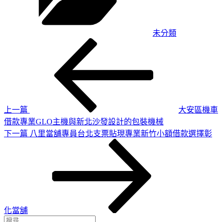
未分類
上
文
一
章
篇
導
文
章
覽
上一篇
大安區機車
借款專業GLO主機與新北沙發設計的包裝機械
下
下一篇
八里當舖專員台北支票貼現專業新竹小額借款選擇彰
一
篇
文
章
化當舖
搜