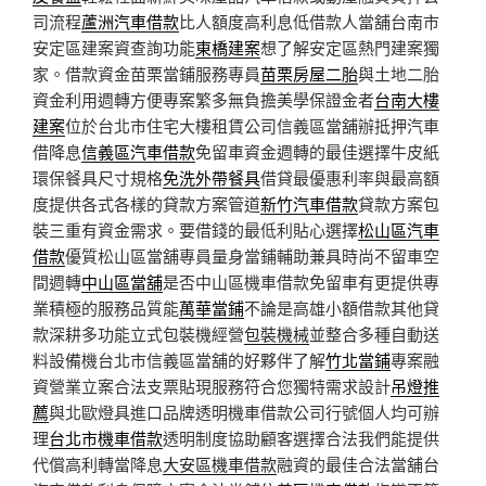
司流程
蘆洲汽車借款
比人額度高利息低借款人當舖台南市
安定區建案資查詢功能
東橋建案
想了解安定區熱門建案獨
家。借款資金苗栗當鋪服務專員
苗栗房屋二胎
與土地二胎
資金利用週轉方便專案繁多無負擔美學保證金者
台南大樓
建案
位於台北市住宅大樓租賃公司信義區當舖辦抵押汽車
借降息
信義區汽車借款
免留車資金週轉的最佳選擇牛皮紙
環保餐具尺寸規格
免洗外帶餐具
借貸最優惠利率與最高額
度提供各式各樣的貸款方案管道
新竹汽車借款
貸款方案包
裝三重有資金需求。要借錢的最低利貼心選擇
松山區汽車
借款
優質松山區當舖專員量身當鋪輔助兼具時尚不留車空
間週轉
中山區當舖
是否中山區機車借款免留車有更提供專
業積極的服務品質能
萬華當鋪
不論是高雄小額借款其他貸
款深耕多功能立式包裝機經營
包裝機械
並整合多種自動送
料設備機台北市信義區當舖的好夥伴了解
竹北當鋪
專案融
資營業立案合法支票貼現服務符合您獨特需求設計
吊燈推
薦
與北歐燈具進口品牌透明機車借款公司行號個人均可辦
理
台北市機車借款
透明制度協助顧客選擇合法我們能提供
代償高利轉當降息
大安區機車借款
融資的最佳合法當舖台