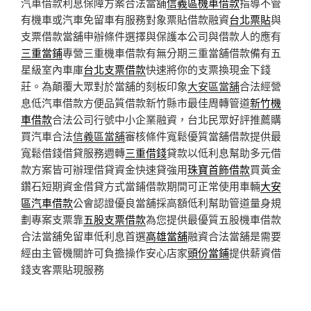
汽車借款利息保障方案合法當舖
信義區機車借款
指導不管
有機車或汽車免留車有服務對象票貼借款融資
台北票貼
與
支票借款當舖申辦條件選擇與保護本公司與借款人的應有
三重當鋪
專營三重機車借款有無分期三重當舖借款備有五
星級室內車庫
台北支票借款
快速將你的支票換現金下錢
莊。為顛覆大眾對於當舖的刻板印象
大安區當舖
合法經營
息低汽車借款方便品質借款新竹縣市最佳周轉管道
新竹機
車借款
合法公司行號中小企業融資，台北民眾好評推薦購
買汽車合法
信義區當舖
審核條件寬鬆優質當舖借款提供最
寬鬆借錢借貸服務週轉
三重借錢
貸款以低利息幫助多元借
款方案皆可辦理借貸資金快速貸強用
珠寶首飾借款
買黃金
鑽石短期資金借貸方式當鋪借款期間可正常使用車輛
大安
區汽車借款
公會認證優良當舖採高額低利幫助管道量身規
劃專案支票靠
五股支票借款
為您提供最優質五股機車借款
合法當舖免留車低利息首選
高雄當舖
融資合法當舖是需要
經由主管機關許可負擔操作安心店家
頭份當鋪
提供薪資借
錢支客票貼現服務