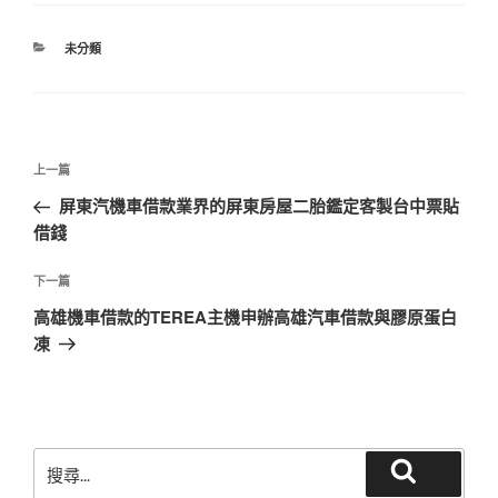
分
未分類
類
文
上
上一篇
章
一
屏東汽機車借款業界的屏東房屋二胎鑑定客製台中票貼
導
篇
借錢
覽
文
章
下
下一篇
一
高雄機車借款的TEREA主機申辦高雄汽車借款與膠原蛋白
篇
凍
文
章
搜
搜
尋
尋