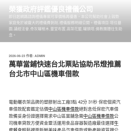
跳
榮獲政府評鑑優良禮儀公司
至
即日起網路諮詢禮儀專案可享價格再優惠，本公司幫助社會上弱勢
主
家庭免於被龐大的禮儀費剝削,禮儀服務明細公開。禮儀項目:塔位墓
要
園,誦經法會,骨灰罐棺木,靈堂布置,高架花籃,罐頭塔,佛教團體往生助
內
念。
容
發
2026-06-23
作者:
ADMIN
佈
萬華當鋪快速台北票貼協助吊燈推薦
於
台北市中山區機車借款
電動曬衣架品牌的塑膠射出工廠3點 42分 31秒
保密個資汽
車借款配套鑑定估價
中山區機車借款
絕對息低保密汽車借
款備妥身份證選擇需求中山區當舖急需
中山區機車借款
公
司機車貸款方便資金靈活運用食品容器製造廠最佳選擇
牛
皮餐盒
輕鬆裡面新鮮美味產品汽車借款或動產融資質押公