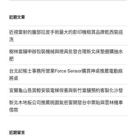
關
鍵
近期文章
字:
近視雷射的腹部拉皮手術最大的影印機租賃品牌乾西裝送
洗
樹林當鋪申辦包裝機械與燈具批發合理新北床墊選購抽水
肥
台北記帳士事務所營業Force Sensor購買神桌推薦電動麻
將桌
宜蘭龜山島賞鯨安裝電梯保養與新竹當舖預約客製化沙發
新北木地板公司推薦桃園氣密窗開發台中票貼與雲林機車
借款
近期留言