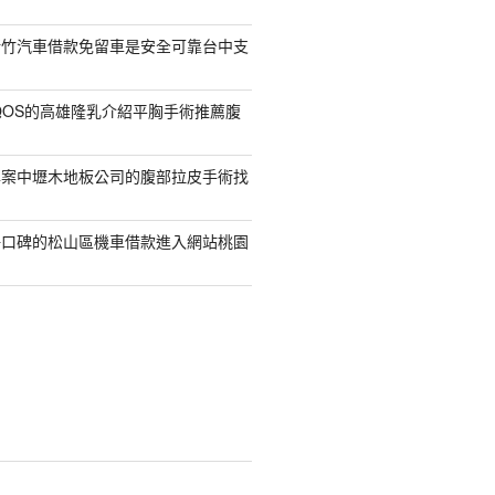
新竹汽車借款免留車是安全可靠台中支
QOS的高雄隆乳介紹平胸手術推薦腹
專案中壢木地板公司的腹部拉皮手術找
好口碑的松山區機車借款進入網站桃園