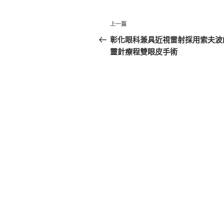
文
上
上一篇
章
一
彰化眼科兼具近視雷射採用索夫波
篇
靈針療程雙眼皮手術
導
文
覽
章