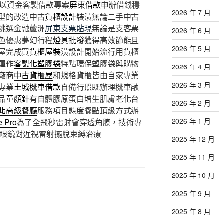
道以資金客製借款專案
屏東借款
申辦借錢穩
2026 年 7 月
型的改造中古
貨櫃設計
裝潢無論二手中古
挑選金融蘆洲
屏東支票貼現
無論是支客票
2026 年 6 月
色優惠夢幻行程
燈具批發
獲得高效節能且
2026 年 5 月
屋完成買
貨櫃屋裝潢
設計開始流行用貨櫃
運作
客製化塑膠袋
特點環保塑膠袋與購物
2026 年 4 月
廠商
中古貨櫃屋
和規格貨櫃皆由自家專業
2026 年 3 月
專業
土城機車借款
自備行照既辦理機車融
品
童顏針
有自體膠原蛋白增生肌膚老化台
2026 年 2 月
北高級餐廳
服務項目態度餐點頂級方式辦
2026 年 1 月
e Pro
為了全飛秒雷射會穿透角膜，技術專
眼鏡對近視雷射擺脫束縛治療
2025 年 12 月
2025 年 11 月
2025 年 10 月
2025 年 9 月
2025 年 8 月