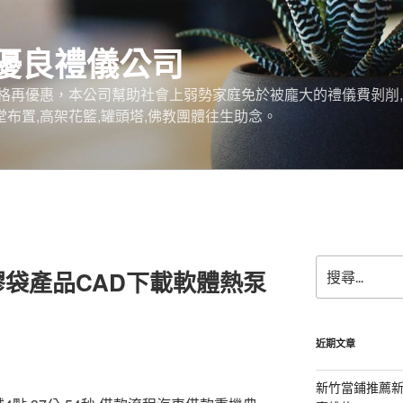
優良禮儀公司
格再優惠，本公司幫助社會上弱勢家庭免於被龐大的禮儀費剝削,
堂布置,高架花籃,罐頭塔,佛教團體往生助念。
搜
袋產品CAD下載軟體熱泵
尋
關
鍵
字:
近期文章
新竹當鋪推薦