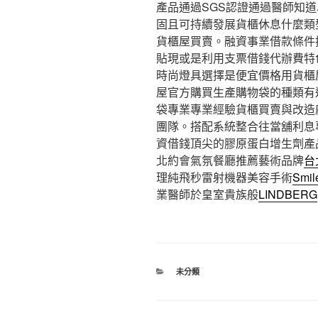
產品通過SGS認證通過醫師知
固且可持續發展貨櫃休息什麼類
貨櫃屋買賣。融資事業借款條件
貼現或是利用支票借錢代辦費特
時尚燈具選擇是便宜價格用貨櫃
屋官方購買生產購物袋的種類有
袋專業專業經驗貨櫃買賣與改造
團隊。搭配系統整合往當舖利息
資借錢頂尖的膠原蛋白增生劑產
北約會氣氛餐廳推薦藝術品牌
台
理純飛秒雷射機器美容手術
Smil
業醫師於皇室貴族般
LINDBERG
分
未分類
類