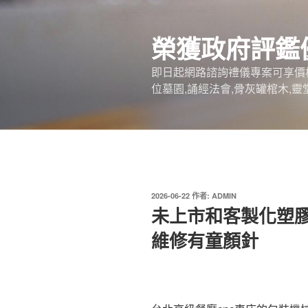
跳
至
榮獲政府評鑑
主
要
即日起網路諮詢禮儀專案可享價
內
位墓園,誦經法會,骨灰罐棺木,靈
容
發
2026-06-22
作者:
ADMIN
佈
未上市和客製化塑膠
於
維修有童顏針