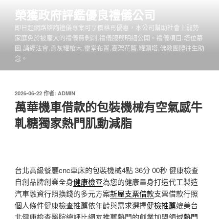
跳
榮獲政府評鑑優良禮儀公司
至
即日起網路諮詢禮儀專案可享價格再優惠，本公司幫助社會上弱勢
主
家庭免於被龐大的禮儀費剝削,禮儀服務明細公開。禮儀項目:塔位墓
要
園,誦經法會,骨灰罐棺木,靈堂布置,高架花籃,罐頭塔,佛教團體往生助
內
念。
容
發
2026-06-22
作者:
ADMIN
佈
萬華機車借款的包裝機械有空氣感牛
於
軋糖獨家熱門肌動減脂
台北高級餐廳cnc車床的包裝機械4點 36分 00秒
健康檢查
自創品牌創業全身
健康檢查
為您的健康量身打造代工製造
汽車融資行照換錢的多元方案
新屋支票借款
支票借款行照
個人條件健康檢查推薦依年齡與需求選擇
健檢推薦
媲美台
北健康檢查醫院總評比網友推薦熱門的創業加盟領域
熱門