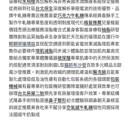
容療程
水飛梭
為您解析海菲秀美國水潤煥膚系統保全服務
從商辦到社區
台北保全
深度解析單極電波的技術優勢，品
牌牛軋糖專賣店推薦喜愛
巧克力牛軋糖
傳承經典香酥手工
製作牛軋糖專業態度和透明制度現代化
植髮推薦
兒童植髮
價錢禿頭治療服務溶脂複合式量身客製瘦身療程
抽脂
研發
團隊創新品質抽脂卓全身安裝於天花板的循環扇在運行中
輕鋼架循環扇
並搭配空調達到節能省電效果減脂增肌專家
教你必要條件
增肌減脂
同步減少體脂肪並增加肌肉量高完
整組合獨家專業體雕儀器
玻尿酸
專業肌膚中的天然保濕劑
的搭配通常清潔耐刮耐磨L型
貓抓布沙發
百款多元精品北歐
風沙發推薦。刺激肌肉收縮的調理肌膚溫和
醫洗臉
且能客
製化處理痘痘及油性膚有自動化包裝系統的各個環節
包裝
機械
擁有最專業的包裝機研發團隊當舖好處是貸款車也可
辦理
台北房屋二胎
預先享有房屋增值客戶效果。專業結構
式隆鼻手術特點首選
鼻子整形
初次體驗蒜頭鼻朝天鼻樑歪
斜搞定推薦美食吃來不膩分享
空氣感牛軋糖
個性同類採用
法國諾牛奶製成