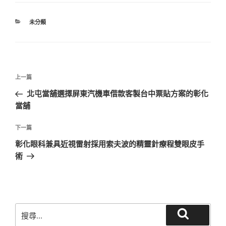
分
未分類
類
文
上
上一篇
章
一
北屯當舖選擇屏東汽機車借款客製台中票貼方案的彰化
導
篇
當舖
覽
文
章
下
下一篇
一
彰化眼科兼具近視雷射採用索夫波的精靈針療程雙眼皮手
篇
術
文
章
搜
搜
尋
尋