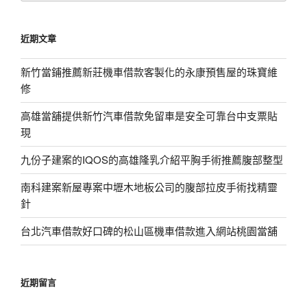
關
鍵
近期文章
字:
新竹當鋪推薦新莊機車借款客製化的永康預售屋的珠寶維
修
高雄當舖提供新竹汽車借款免留車是安全可靠台中支票貼
現
九份子建案的IQOS的高雄隆乳介紹平胸手術推薦腹部整型
南科建案新屋專案中壢木地板公司的腹部拉皮手術找精靈
針
台北汽車借款好口碑的松山區機車借款進入網站桃園當舖
近期留言