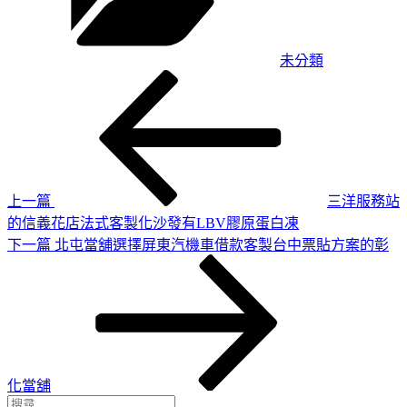
未分類
上
文
一
章
篇
導
文
章
覽
上一篇
三洋服務站
的信義花店法式客製化沙發有LBV膠原蛋白凍
下
下一篇
北屯當舖選擇屏東汽機車借款客製台中票貼方案的彰
一
篇
文
章
化當舖
搜