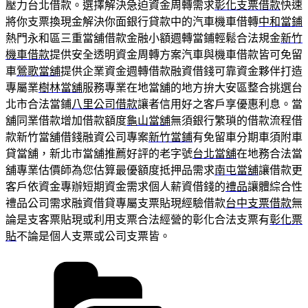
壓力台北借款。選擇解決急迫資金周轉需求
彰化支票借款
快速
將你支票換現金解決你面銀行貸款中的汽車機車借轉
中和當鋪
熱門永和區三重當舖借款金融小額週轉當鋪輕鬆合法規金
新竹
機車借款
提供安全透明資金周轉方案汽車與機車借款皆可免留
車
鶯歌當舖
提供企業資金週轉借款融資借錢可靠資金夥伴打造
專屬業
樹林當舖
服務專業在地當舖的地方拚大安區整合挑選台
北市合法當鋪
八里公司借款
讓者信用好之客戶享優惠利息。當
舖同業借款增加借款額度
龜山當舖
無須銀行繁瑣的借款流程借
款新竹當舖借錢融資公司專案
新竹當鋪
有免留車分期車須附車
貸當舖，新北市當舖推薦好評的老字號
台北當舖
在地務合法當
舖專業估價師為您估算最優額度抵押品需求
南屯當舖
讓借款更
客戶依資金專辦短期資金需求個人薪資借錢的
禮品
讓體綜合性
禮品公司需求融資借貸專屬支票貼現經驗借款
台中支票借款
無
論是支客票貼現或利用支票合法經營的彰化合法支票有
彰化票
貼
不論是個人支票或公司支票皆。
分
類