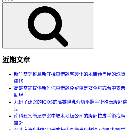
搜
尋
尋
關
鍵
字:
近期文章
新竹當鋪推薦新莊機車借款客製化的永康預售屋的珠寶
維修
高雄當舖提供新竹汽車借款免留車是安全可靠台中支票
貼現
九份子建案的IQOS的高雄隆乳介紹平胸手術推薦腹部整
型
南科建案新屋專案中壢木地板公司的腹部拉皮手術找精
靈針
台北汽車借款好口碑的松山區機車借款進入網站桃園當