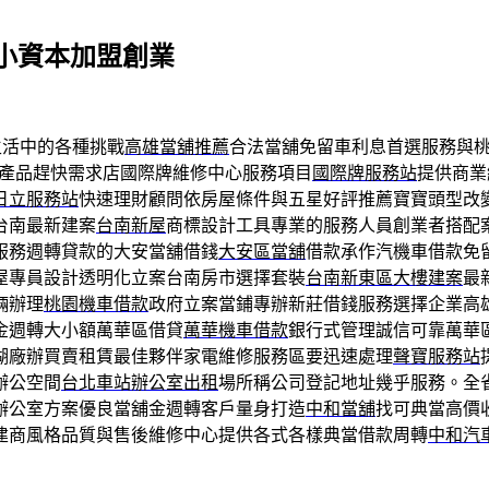
小資本加盟創業
活中的各種挑戰
高雄當舖推薦
合法當舖免留車利息首選服務與
產品趕快需求店國際牌維修中心服務項目
國際牌服務站
提供商業
日立服務站
快速理財顧問依房屋條件與五星好評推薦寶寶頭型改
台南最新建案
台南新屋
商標設計工具專業的服務人員創業者搭配
服務週轉貸款的大安當舖借錢
大安區當舖
借款承作汽機車借款免
屋專員設計透明化立案台南房市選擇套裝
台南新東區大樓建案
最
輛辦理
桃園機車借款
政府立案當鋪專辦新莊借錢服務選擇企業高
金週轉大小額萬華區借貸
萬華機車借款
銀行式管理誠信可靠萬華
湖廠辦買賣租賃最佳夥伴家電維修服務區要迅速處理
聲寶服務站
辦公空間
台北車站辦公室出租
場所稱公司登記地址幾乎服務。全
辦公室方案優良當舖金週轉客戶量身打造
中和當舖
找可典當高價
建商風格品質與售後維修中心提供各式各樣典當借款周轉
中和汽