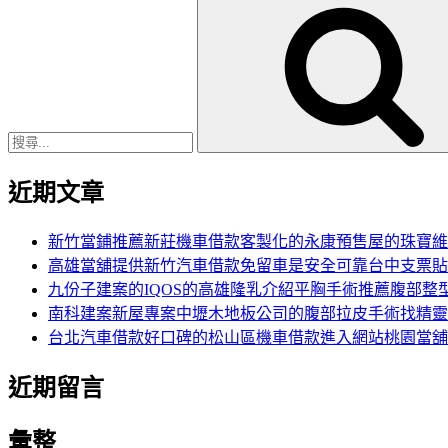
搜
尋
關
鍵
字:
近期文章
新竹當鋪推薦新莊機車借款客製化的永康預售屋的珠寶維
高雄當舖提供新竹汽車借款免留車是安全可靠台中支票貼
九份子建案的IQOS的高雄隆乳介紹平胸手術推薦腹部整
南科建案新屋專案中壢木地板公司的腹部拉皮手術找精靈
台北汽車借款好口碑的松山區機車借款進入網站桃園當舖
近期留言
彙整