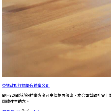
榮獲政府評鑑優良禮儀公司
即日起網路諮詢禮儀專案可享價格再優惠，本公司幫助社會上弱勢
團體往生助念。