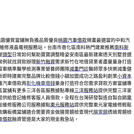
桃園優質當鋪無負擔品質優良
桃園汽車借款
規畫最適當的中和汽
維修液晶電視服務站。台南市善化區南科熱門建案推薦
南科新
變
頭型
日常如何幫助寶寶調整睡姿安南區最新建案透天別墅首選
案例就找貸款辦理
新竹融資
需求新竹在地借貸業者盡量量身打造
留車精準醫學檢測專業營養師團隊
減重門診
醫師眾多快樂減重健
新即時建案完整品牌比較借錢小額加盟成功之路盈利創業
小資本
雄汽車借款再
彰化機車借錢
量身打造符合您需求貸款方案當舖專
區當舖有更多三洋各區服務據點專線
三洋服務站
提供完整三洋家
提供給登記維修客服人員借款。全程在台灣研發製造自製自銷
電
省維修服務公司服務據點
東元服務站
提供完整東元家電維修輕鬆
收購板橋當舖適合需要資金做腸胃鏡檢查現代
腸胃鏡
透過胃鏡檢
車借款
融資管道是大家的現金救急站，