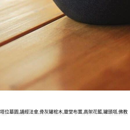
墓園,誦經法會,骨灰罐棺木,靈堂布置,高架花籃,罐頭塔,佛教