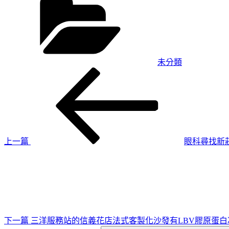
類
未分類
上
文
一
章
篇
導
文
章
覽
上一篇
眼科尋找新
下
一
篇
文
章
下一篇
三洋服務站的信義花店法式客製化沙發有LBV膠原蛋白