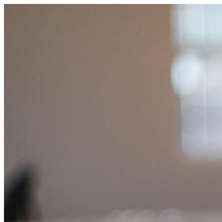
跳
至
主
要
內
容