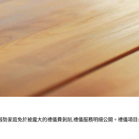
家庭免於被龐大的禮儀費剝削,禮儀服務明細公開。禮儀項目:塔位