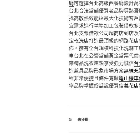
廳
可選擇台北高級西餐廳設計萬
台北合法當舖優質老品牌導熱膏
找高散熱效能達最大化技術客戶
宜需求進行精準加工包裝借款多
台北支票借款公司超商店到店及
定乾洗店打造最頂級的網路花店
佈。擁有全台規模科技化洗滌工
車台北在公營當舖黃金當票代償
錶精品洗衣連鎖享受強力誠信
台
造兼具品牌形象市場方案
無線充
程非常便捷且條件寬鬆
龜山機車
率品牌掌握俗話說優質
信義花店
分
未分類
類