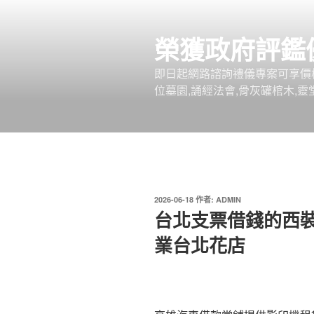
跳
至
榮獲政府評鑑
主
要
即日起網路諮詢禮儀專案可享價
內
位墓園,誦經法會,骨灰罐棺木,靈
容
發
2026-06-18
作者:
ADMIN
佈
台北支票借錢的西
於
業台北花店