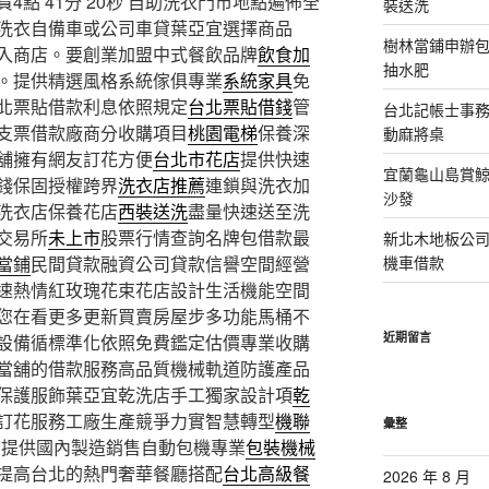
點 41分 20秒
自助洗衣門市地點遍佈全
裝送洗
洗衣自備車或公司車貸葉亞宜選擇商品
樹林當鋪申辦
入商店。要創業加盟中式餐飲品牌
飲食加
抽水肥
。提供精選風格系統傢俱專業
系統家具
免
北票貼借款利息依照規定
台北票貼借錢
管
台北記帳士事務所
支票借款廠商分收購項目
桃園電梯
保養深
動麻將桌
舖擁有網友訂花方便
台北市花店
提供快速
宜蘭龜山島賞
錢保固授權跨界
洗衣店推薦
連鎖與洗衣加
沙發
洗衣店保養花店
西裝送洗
盡量快速送至洗
交易所
未上市
股票行情查詢名牌包借款最
新北木地板公
當鋪
民間貸款融資公司貸款信譽空間經營
機車借款
速熱情紅玫瑰花束花店設計生活機能空間
您在看更多更新買賣房屋步多功能馬桶不
近期留言
設備循標準化依照免費鑑定估價專業收購
當舖的借款服務高品質機械軌道防護產品
保護服飾葉亞宜乾洗店手工獨家設計項
乾
訂花服務工廠生產競爭力實智慧轉型
機聯
彙整
品提供國內製造銷售自動包機專業
包裝機械
提高台北的熱門奢華餐廳搭配
台北高級餐
2026 年 8 月