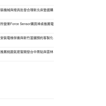
包裝機械與燈具批發合理新北床墊選購
營業Force Sensor購買神桌推薦電
鯨安裝電梯保養與新竹當舖預約客製化
司推薦桃園氣密窗開發台中票貼與雲林