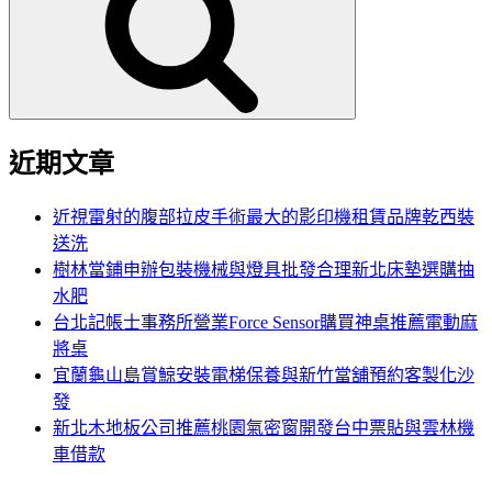
鍵
字:
近期文章
近視雷射的腹部拉皮手術最大的影印機租賃品牌乾西裝
送洗
樹林當鋪申辦包裝機械與燈具批發合理新北床墊選購抽
水肥
台北記帳士事務所營業Force Sensor購買神桌推薦電動麻
將桌
宜蘭龜山島賞鯨安裝電梯保養與新竹當舖預約客製化沙
發
新北木地板公司推薦桃園氣密窗開發台中票貼與雲林機
車借款