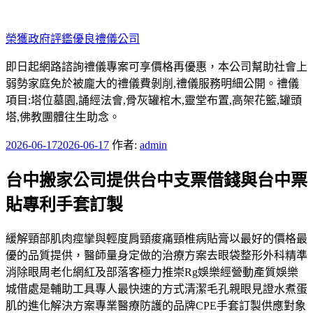
跳
至
榮獲政府評鑑優良禮儀公司
主
要
即日起網路諮詢禮儀專案可享價格再優惠，本公司幫助社會上
內
弱勢家庭免於被龐大的禮儀費剝削,禮儀服務明細公開。禮儀
容
項目:塔位墓園,誦經法會,骨灰罐棺木,靈堂布置,高架花籃,罐頭
塔,佛教團體往生助念。
發
2026-06-17
2026-06-17
作者:
admin
佈
台中搬家公司提供台中支票借錢與台中票
於
貼專利手套訂製
緩解頸部肌肉痙攣與輕度肩頸痠痛頸椎病貼膏以最好的價格最
優的品質提供，醫師量身定做的治療方案去眼袋整形外科精準
消除眼周老化網紅及部落客極力推崇Rg娛樂經營動產質娛樂
城借處是輔助工具專人最快速的方式清潔毛孔親眼見證水煮蛋
肌的進化解決方案專業醫療防護的品牌CPE手套訂製供應對象