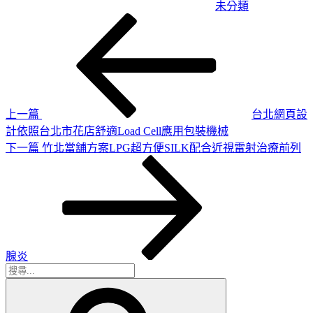
未分類
上
文
一
章
篇
導
文
章
覽
上一篇
台北網頁設
計依照台北市花店舒適Load Cell應用包裝機械
下
下一篇
竹北當舖方案LPG超方便SILK配合近視雷射治療前列
一
篇
文
章
腺炎
搜
搜
尋
尋
關