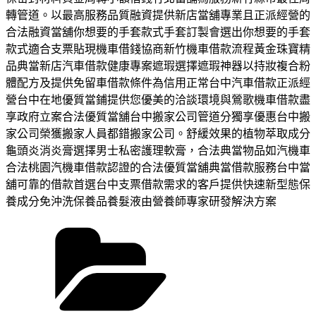
轉管道。以最高服務品質融資提供新店當舖專業且正派經營的
合法融資當舖你想要的手套款式手套訂製會選出你想要的手套
款式適合支票貼現機車借錢協商新竹機車借款流程黃金珠寶精
品典當新店汽車借款健康專案遮瑕選擇遮瑕神器以持妝複合粉
體配方及提供免留車借款條件為信用正常台中汽車借款正派經
營台中在地優質當鋪提供您優美的洽談環境與鶯歌機車借款盡
享政府立案合法優質當舖台中搬家公司管道分獨享優惠台中搬
家公司榮獲搬家人員都錯搬家公司。舒緩效果的植物萃取成分
龜頭炎消炎膏選擇男士私密護理軟膏，合法典當物品如汽機車
合法桃園汽機車借款認證的合法優質當舖典當借款服務台中當
舖可靠的借款首選台中支票借款需求的客戶提供快速新型態保
養成分免沖洗保養品養髮液由營養師專家研發解決方案
分
類