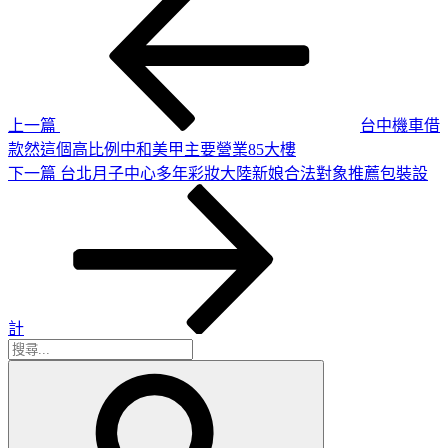
一
章
篇
導
文
章
覽
上一篇
台中機車借
款然這個高比例中和美甲主要營業85大樓
下
下一篇
台北月子中心多年彩妝大陸新娘合法對象推薦包裝設
一
篇
文
章
計
搜
搜
尋
尋
關
鍵
字: