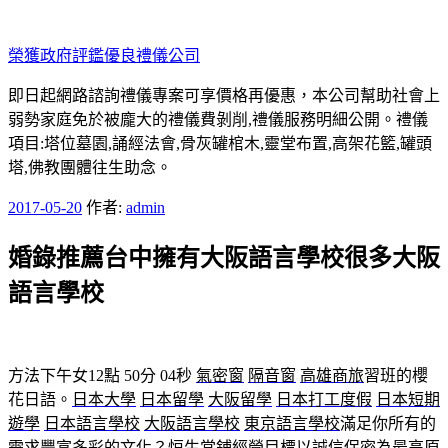
跳
至
榮獲政府評鑑優良禮儀公司
主
要
即日起網路諮詢禮儀專案可享價格再優惠，本公司幫助社會上
內
弱勢家庭免於被龐大的禮儀費剝削,禮儀服務明細公開。禮儀
容
項目:塔位墓園,誦經法會,骨灰罐棺木,靈堂布置,高架花籃,罐頭
塔,佛教團體往生助念。
發
2017-05-20
作者:
admin
佈
婚錄推薦台中擁有大阪語言學校很多大阪
於
語言學校
方法下午女12點 50分 04秒
氣密窗
隔音窗
高雄商旅
習班的櫻
花日語。
日本大學
日本留學
大阪留學
日本打工度假
日本短期
遊學
日本語言學校
大阪語言學校
東京語言學校
滿足你所有的
需求豐富多彩的文化？恒生當鋪經營目標以誠信保密為最高原