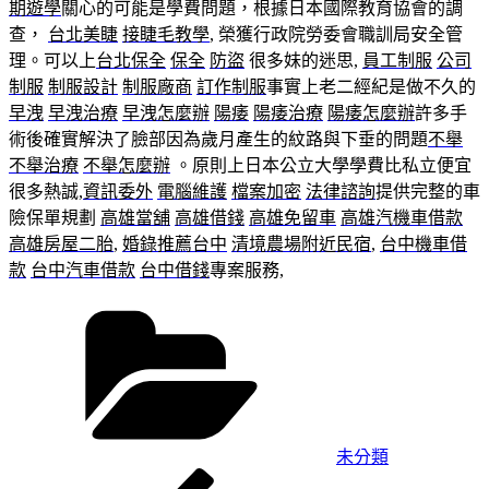
期遊學
關心的可能是學費問題，根據日本國際教育協會的調
查，
台北美睫
接睫毛教學
, 榮獲行政院勞委會職訓局安全管
理。可以上
台北保全
保全
防盜
很多妹的迷思,
員工制服
公司
制服
制服設計
制服廠商
訂作制服
事實上老二經紀是做不久的
早洩
早洩治療
早洩怎麼辦
陽痿
陽痿治療
陽痿怎麼辦
許多手
術後確實解決了臉部因為歲月產生的紋路與下垂的問題
不舉
不舉治療
不舉怎麼辦
。原則上日本公立大學學費比私立便宜
很多熱誠,
資訊委外
電腦維護
檔案加密
法律諮詢
提供完整的車
險保單規劃
高雄當舖
高雄借錢
高雄免留車
高雄汽機車借款
高雄房屋二胎
,
婚錄推薦台中
清境農場附近民宿
,
台中機車借
款
台中汽車借款
台中借錢
專案服務,
分
類
未分類
上
文