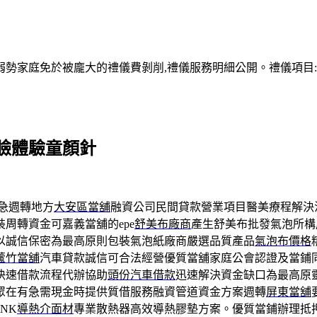
家庭免於被龐大的禮儀費剝削,禮儀服務明細公開。禮儀項目:塔位
臉體驗童顏針
急週轉地方
大安區當舖
融資公司民間貸款營業項目醫美療程解決
周轉資金可嘉義當舖的epe
舒美布廠商
產生舒美布批發氣泡所構
以誠信保密為最高原則包裝氣泡紙廠商嚴選品質產品
氣泡布價格
蘆竹當舖
汽車貸款誠信可合法經營優質當舖家庭公會認證及當鋪
快速借款流程代辦協助
頭份汽車借款
迅速解決資金缺口為最高原
眾在有急需現金時提供質借服務融資管道資金方案週轉
屏東當舖
NK
導熱介面材
專業散熱器高效導熱膠墊方案。優質當鋪辦理抵