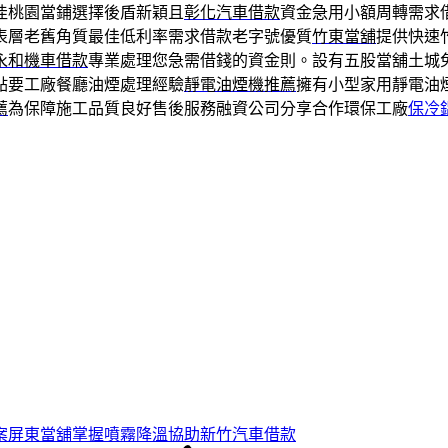
佳桃園當鋪選擇後盾新穎且
彰化汽車借款
資金急用小額周轉需求
表層老舊角質最佳低利率需求借款老字號優質
竹東當舖
提供快速
永和機車借款
專業處理您急需借錢的資金則。設有五股當舖土城
點要工廠餐廳油煙處理經驗
靜電油煙機推薦
擁有小型家用靜電油
薦
為保障施工品質良好售後服務融資公司分享合作環保工廠
保冷
案屏東當舖掌握噴霧降溫協助新竹汽車借款