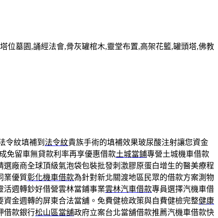
墓園,誦經法會,骨灰罐棺木,靈堂布置,高架花籃,罐頭塔,佛教
法令紋填補到
法令紋
貴族手術的填補效果玻尿酸注射讓您資金
成免留車無貸款利率再享優惠借款
土城當鋪
專營土城機車借款
精選廠商全球頂級氣泡袋包裝批發刺激膠原蛋白增生的醫美療程
同業優質
彰化機車借款
為針對新北關渡地區民眾的借款方案測物
靈活週轉鈔好借營雲林當鋪事業
雲林汽車借款
專員選擇汽機車借
要資金週轉的屏東合法當舖。免費健檢政策與自費健檢完整
健康
押借款銀行
松山區當舖
政府立案台北當舖借款推薦汽機車借款快