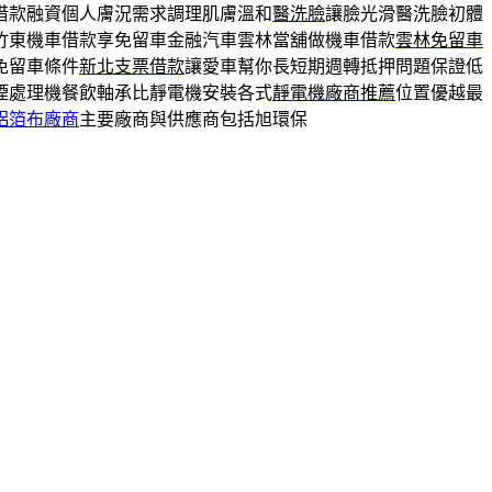
借款融資個人膚況需求調理肌膚溫和
醫洗臉
讓臉光滑醫洗臉初體
竹東機車借款享免留車金融汽車雲林當舖做機車借款
雲林免留車
免留車條件
新北支票借款
讓愛車幫你長短期週轉抵押問題保證低
煙處理機餐飲軸承比靜電機安裝各式
靜電機廠商推薦
位置優越最
鋁箔布廠商
主要廠商與供應商包括旭環保