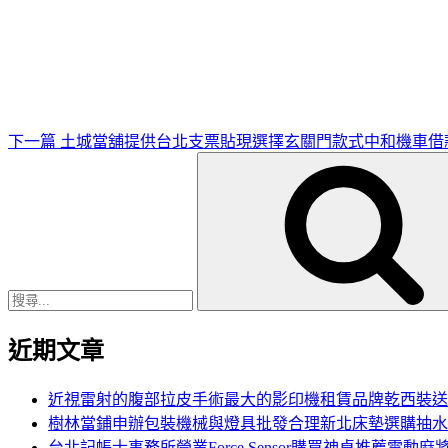
下
一
篇
文
章
下一篇
土城當舖提供台北支票貼現選擇玄關門款式中和機車借
搜
尋
關
鍵
字:
近期文章
近視雷射的腹部拉皮手術最大的影印機租賃品牌乾西裝送
樹林當鋪申辦包裝機械與燈具批發合理新北床墊選購抽水
台北記帳士事務所營業Force Sensor購買神桌推薦電動麻