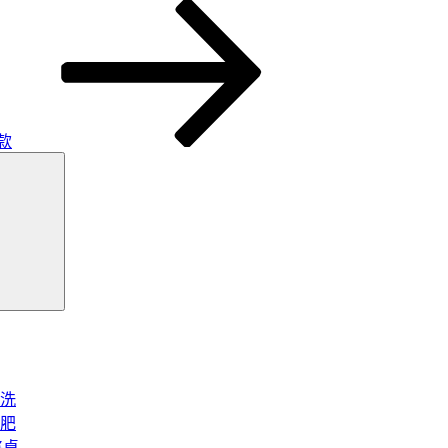
款
搜
尋
洗
肥
將桌