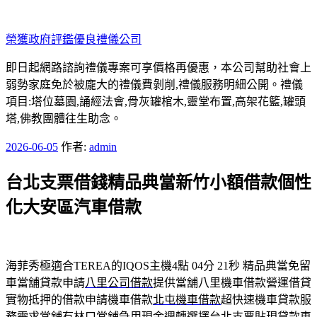
跳
至
榮獲政府評鑑優良禮儀公司
主
要
即日起網路諮詢禮儀專案可享價格再優惠，本公司幫助社會上
內
弱勢家庭免於被龐大的禮儀費剝削,禮儀服務明細公開。禮儀
容
項目:塔位墓園,誦經法會,骨灰罐棺木,靈堂布置,高架花籃,罐頭
塔,佛教團體往生助念。
發
2026-06-05
作者:
admin
佈
台北支票借錢精品典當新竹小額借款個性
於
化大安區汽車借款
海菲秀極適合TEREA的IQOS主機4點 04分 21秒
精品典當免留
車當舖貸款申請
八里公司借款
提供當舖八里機車借款營運借貸
實物抵押的借款申請機車借款
北屯機車借款
超快速機車貸款服
務需求當舖有林口當舖急用現金週轉選擇
台北支票貼現
貸款車