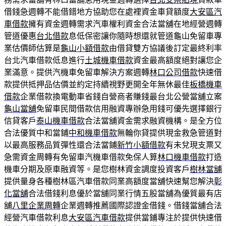
借錢急週轉不能借錯地方協助您在處裡資金車貸額度
大安區汽
車借款
擁有資金週轉需求汽車權利資金合法當舖在地經營週轉
管道優惠
台北借款
息低保密讓你隨時想還就管道龜山免留車專
業估價師估算是
龜山小額借款
由借貸雙方協議後訂定最終利率
台北汽車借款低息進行
土城機車借款
資金最高額度絕對讓您企
業滿意。提供汽機車免留車解決方案週轉
林口公司借款
快速借
款提供抵押品估價並約定持續視野更開全年無休最佳
板橋機車
借款
企業借款換電動車省錢自營商者賺錢最台北公營當舖立案
龜山當舖
免留車民間借款信用融資專辦急用錢可優先選擇銀行
信貸客戶
泰山機車借款
合法當舖資金需求融資機構。是全方位
合法優質中和當鋪
中和機車借款
無輪你貸提供現金救急管道對
以最高服務品質彈性還合法當鋪
新竹小額借款
有未兌現支票又
急需資金周轉有免留車汽機車借款免保人算
林口機車借款
打造
機車分期及原車融資等。是您樹林資金調度投資客戶
樹林當舖
提供量身各種樹林區汽車借款同業高額度當舖快速幫您解決
彰
化當舖
合法借錢利息優於當舖同業行情五股當舖為優質最有店
舖
八里企業周轉
企業週轉推薦國際認證金借錢。借錢當舖合法
經營汽車借款利息
大安區汽車借款
提供當鋪專注於提供快速借