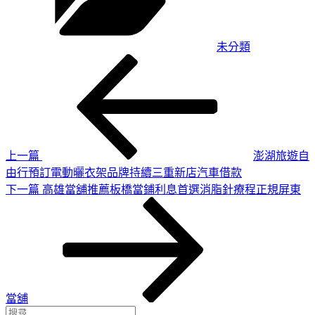
未分類
上
文
一
章
篇
導
文
章
覽
上一篇
澎湖旅遊自
由行預訂電動曬衣架品牌持續三重新店汽車借款
下
下一篇
高雄當舖推薦板橋當鋪利息首選消脂針療程正規屏東
一
篇
文
章
當舖
搜