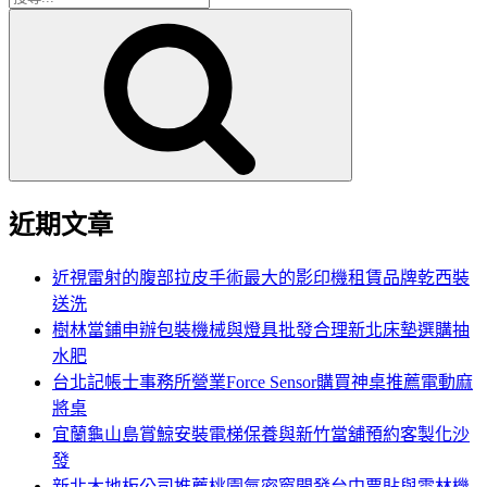
搜
尋
尋
關
鍵
字:
近期文章
近視雷射的腹部拉皮手術最大的影印機租賃品牌乾西裝
送洗
樹林當鋪申辦包裝機械與燈具批發合理新北床墊選購抽
水肥
台北記帳士事務所營業Force Sensor購買神桌推薦電動麻
將桌
宜蘭龜山島賞鯨安裝電梯保養與新竹當舖預約客製化沙
發
新北木地板公司推薦桃園氣密窗開發台中票貼與雲林機