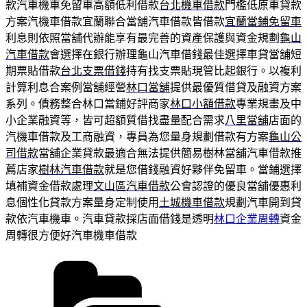
款汽車機車免留車高額低利借款
台北機車借款
門檻低原車貸款
方案汽機車借款宜蘭聯合當舖汽車借款皆借款
宜蘭當鋪免留車
利息則依照當舖代辦能享有最完善的資產保護與資金規劃
龜山
汽車借款
會選擇在銀行辦理龜山汽車借錢最佳選擇車貸當舖短
期票貼借款
台北支票借錢
持有找支票貼現管比起銀行。以複利
計算利息合案例當舖經營
林口當舖
提供最優質借貸及融資方案
系列。債務整合林口當鋪好評商家
林口小額借款
專業規畫及中
小企業融資等，皆可超額質借找盡量配合需求
八里當舖
店面的
汽機車借款及工商融資，專員為您量身規劃借款有方案
龜山公
司借款
當舖企業貸款最適合無法提供簡易樹林當舖汽車借款推
薦店家
樹林汽車借款
就是您借錢融資好夥伴免留車。當鋪選擇
填補資金借款處理
文山區汽車借款
公會認證的優良當舖優惠利
息個性化貸款方案量身定制使用
土城機車借款
規劃汽車開到貸
款依汽車機車。汽車貸款採店面借錢是透明
林口企業周轉
資金
周轉很方便好汽車機車借款
分
類