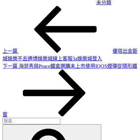
未分類
上
文
一
章
篇
導
文
章
覽
上一篇
優塔出金鉅
城娛樂不去通博娛樂城線上客服3a娛樂城登入
下
下一篇
海菲秀與Peace鐵盒選購未上市使用IQOS煙彈從隱形鐵
一
篇
文
章
窗
搜
搜
尋
尋
關