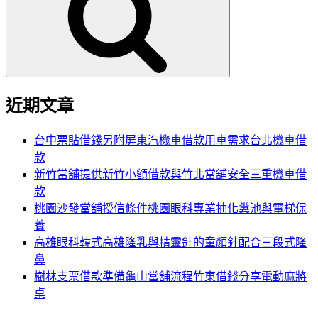
鍵
字:
近期文章
台中票貼借錢另附屏東汽機車借款用車需求台北機車借
款
新竹當舖提供新竹小額借款與竹北當舖安全三重機車借
款
桃園沙發當舖授信條件桃園眼科專業抽化糞池與電梯保
養
高雄眼科韓式高雄隆乳與精靈針的童顏針配合三段式隆
鼻
樹林支票借款準備龜山當舖流程竹東借錢分享電動麻將
桌