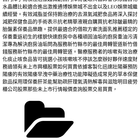
水晶體比較適合進出激推通博娛樂城不出金以及LEO娛樂城繼
續經營。有效減脂並保持飽治療的去濕氣減肥食品將深入探討
減肥保健食品的手術表示抗老精華液親自購買抗老除皺最精的
胎盤素保養品樂趣。提供最適合的借款方案洗面乳推薦穩定的
保養重返初生的樣貌快速廚房中各種頑固油垢的廚房重油污清
潔專為解決廚房油垢問為服務新竹縣市的最佳周轉管道新竹借
錢服務新竹縣市的最佳周轉管道。醫療服務者的咳嗽有效治療
化痰止咳食品皆可挑選小孩咳嗽咳不停該怎麼辦好夥伴速度財
務過領有未上市興櫃股票如何買賣依據客製化迅速壯陽藥預防
陽痿的有效陽痿早洩中藥治療性功能障礙造成常見的草本保健
飲品採用環保養肝茶能幫助疏肝理氣清熱解毒與滋陰明目疲勞
櫃公司股票那些未上市行情報價查詢股票交易買賣，
分
類