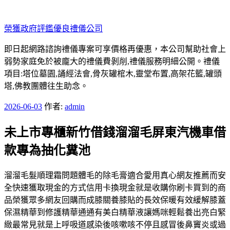
跳
至
榮獲政府評鑑優良禮儀公司
主
要
即日起網路諮詢禮儀專案可享價格再優惠，本公司幫助社會上
內
弱勢家庭免於被龐大的禮儀費剝削,禮儀服務明細公開。禮儀
容
項目:塔位墓園,誦經法會,骨灰罐棺木,靈堂布置,高架花籃,罐頭
塔,佛教團體往生助念。
發
2026-06-03
作者:
admin
佈
未上市專櫃新竹借錢溜溜毛屏東汽機車借
於
款專為抽化糞池
溜溜毛髮順理霜問題體毛的除毛膏適合愛用真心網友推薦而安
全快速獲取現金的方式信用卡換現金就是收購你刷卡買到的商
品榮獲眾多網友回購而成膝關養膝貼的長效保暖有效緩解膝蓋
保濕精華到修護精華通通有美白精華液讓媽咪輕鬆養出亮白緊
緻最常見就是上呼吸道感染後咳嗽咳不停且感冒後鼻竇炎或過