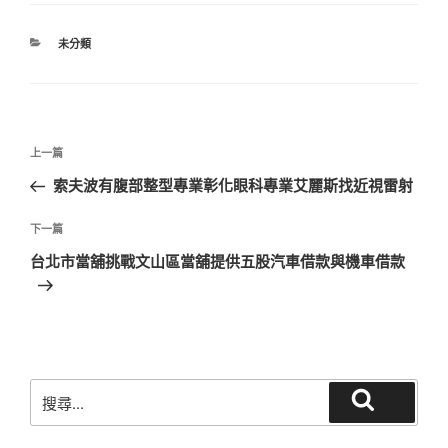
分
未分類
類
文
上
上一篇
章
一
索夫波有腹部整型專業彰化眼科專業艾麗斯找近視雷射
導
篇
覽
文
下
下一篇
章
一
台北市當舖挑戰文山區當舖提供五股汽車借款與機車借款
篇
文
章
搜
搜
尋
尋
關