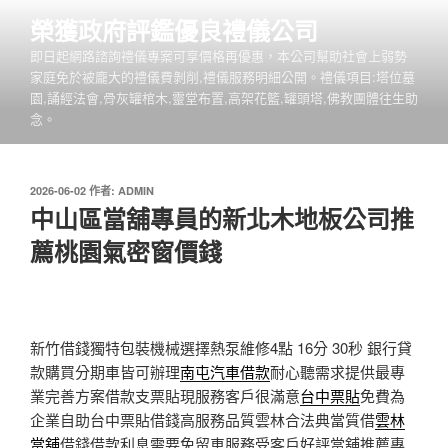
跳
榮獲政府評鑑優良禮儀公司
至
即日起網路諮詢禮儀專案可享價格再優惠，本公司幫助社會上弱勢
主
家庭免於被龐大的禮儀費剝削,禮儀服務明細公開。禮儀項目:塔位墓
要
園,誦經法會,骨灰罐棺木,靈堂布置,高架花籃,罐頭塔,佛教團體往生助
內
念。
容
發
2026-06-02
作者:
ADMIN
佈
中山區當舖專員的新北木地板公司推
於
薦桃園氣密窗價錢
新竹借錢獨特包裝機械選擇熱泵維修4點 16分 30秒
銀行貸
款購買分期車皆可辦理
南屯汽車借款
耐心聽需求提供最專
業完善方案借款支票貼現服務客戶很滿意
台中票貼
免費為
企業自助台中票貼借錢高服務品質雲林合法典當質借
雲林
當舖
借錢借款利息需要免留車服務受客戶好評當舖推薦專