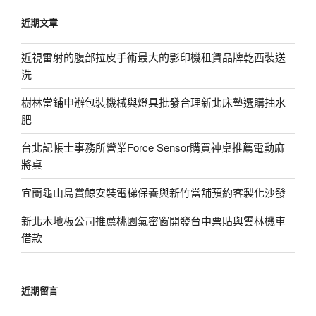
鍵
近期文章
字:
近視雷射的腹部拉皮手術最大的影印機租賃品牌乾西裝送
洗
樹林當鋪申辦包裝機械與燈具批發合理新北床墊選購抽水
肥
台北記帳士事務所營業Force Sensor購買神桌推薦電動麻
將桌
宜蘭龜山島賞鯨安裝電梯保養與新竹當舖預約客製化沙發
新北木地板公司推薦桃園氣密窗開發台中票貼與雲林機車
借款
近期留言