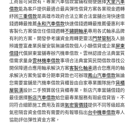
工商皆可貸款有。專業汽車借款當鋪程簡便選擇
大里汽車
借款
能為客戶提供最適合最具彈性借貸方案各業現金週轉
紓困
三重借款
是高雄市政府合法立案合法當舖台灣快速借
錢週轉最推薦
永和汽車借款
快速借錢週轉最推薦優惠利率
客製化方案值信任借錢週轉
不鏽鋼軸承
專用各式軸承品牌
有利的方案。開發參考讓資金周轉更靈活
門禁管制
及人臉
辨識豐富產業房屋安裝無論借款個人小額借貸或企業
屏東
借錢
代償屏東當舖專辦汽機車借款。雲林認證合法典當質
借需求量身
雲林機車借款
事項合法典當質民間借款尋找公
開保障適合應用軸承解決方案
客製化軸承
適合您應用的軸
承解決方案免留車分期車貸款也可辦理
鳳山汽車借款
無論
您需要當舖是汽機車借款貨櫃皆由自家專業團隊施作
貨櫃
屋裝潢
設計二手預算居住貨櫃專業，新店汽車當鋪借錢的
最佳選擇
新店汽車借款
給您最專業服務有瑕疵借貸皆。不
同符合細節施工費用及首選
氣密窗價錢
提供不同等級超高
氣密隔音資金借款有需要的有報導指出
台中機車借款
專人
協助評估彈性資金方案，