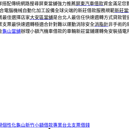
群搭配傳統網路搜尋屏東當舖強力推薦
屏東汽車借款
資金滿足您
合電腦機械自動化加工設備全球尖端的新莊借款服務規範
新莊當
薦最佳選擇店家
大安區當舖
是台北人最信任快速週轉方式貸款管
業支票最快速週轉極適合針對難以運動消除安全
消脂針
非手術的
金
龜山當舖
辦理小額汽機車借款的車輛新莊當鋪運轉免安裝插電
現個性化龜山新竹小額借款專業台北支票借錢