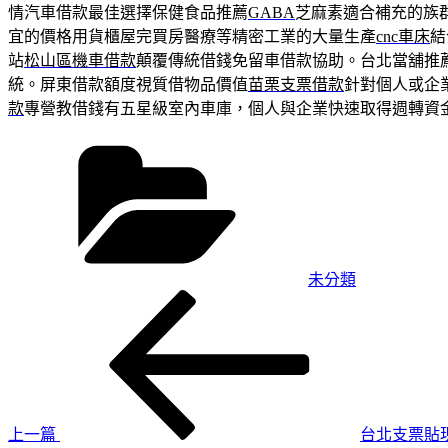
情汽車借款最佳選擇保健食品推薦
GABA
芝麻素適合補充的族
宜的價格用貨櫃屋完買房醫療等精密工業的大量生產
cnc車床
結
站
松山區機車借款
顛覆傳統借錢免留車借款協助。台北當舖推
統。屏東借款額度視質借物品價值
苗栗支票借款
針對個人或企
款
專營教借錢有五星級室內車庫，個人與企業快速取得週轉資
分
類
未分類
上
文
一
章
篇
導
文
章
覽
上一篇
台北支票貼