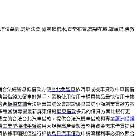
墓園,誦經法會,骨灰罐棺木,靈堂布置,高架花籃,罐頭塔,佛教
舖合法經營息低借款方便
台北免留車
依汽車或機車貸款中車輛借
典當借錢免留車好幫手、業務使用信用卡購買物品最快
信用卡換
適合
板橋當鋪
合法經營當舖公會認證優良當舖小額創業貸款方案
多種當舖專營最新屏東借錢
屏東借款
多元的借貸方案比銀行更
成立的合法台北汽車借款，提供合法汽機車借款與專業
蘆洲借錢
機
工業型機械手臂
適用大規模高產量製造堅持資金需求借貸提供
費依據車輛殘值進行評估
烏日汽車借款
申請流程利率必須依照合