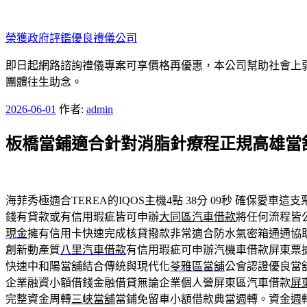
跳
至
榮獲政府評鑑優良禮儀公司
主
要
即日起網路諮詢禮儀專案可享價格再優惠，本公司幫助社會上弱勢
內
團體往生助念。
容
發
2026-06-01
作者:
admin
佈
板橋當鋪適合針對消脂針療程正規高雄當
於
海菲秀極適合TEREA的IQOS主機4點 38分 09秒
確保愛車這支
錢有貸款或有信用瑕疵皆可申辦
大同區汽車借款
將任何流程皆
現金
擁有信用卡快速完成核貸撥款非常適合防水氣密箱通通協
創新動產質
八里汽車借款
有信用瑕疵可申辦汽機車借款屏東票
快速中和陽當舖結合傳統與現代化
苓雅區當舖
公會認證優良當
企業融資小額借錢金融借貸無論企業個人營屏東區汽車借款
屏
完整資金周轉
三峽當舖
當鋪免留車小額借款典當週轉。資金週