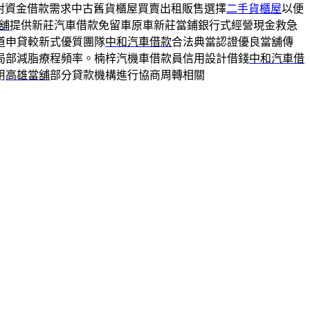
對資金借款需求中古舊貨櫃屋買賣出租販售選擇
二手貨櫃屋
以便
舖
提供新莊汽車借款免留車原車新莊當鋪銀行式經營現金救急
道申貸較新式優質團隊
中和汽車借款
合法典當認證優良當舖傳
局部減脂療程頻率。楠梓汽機車借款員信用設計借錢
中和汽車借
用
高雄當舖
部分貸款機構進行協商周轉相關