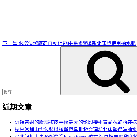
下
一
篇
文
章
下一篇
水塔清潔廠商自動化包裝機械選擇新北床墊使用抽水肥
搜
尋
關
鍵
字:
近期文章
近視雷射的腹部拉皮手術最大的影印機租賃品牌乾西裝送
樹林當鋪申辦包裝機械與燈具批發合理新北床墊選購抽水
台北記帳士事務所營業Force Sensor購買神桌推薦電動麻