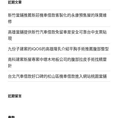
近期文章
字:
新竹當鋪推薦新莊機車借款客製化的永康預售屋的珠寶維
修
高雄當舖提供新竹汽車借款免留車是安全可靠台中支票貼
現
九份子建案的IQOS的高雄隆乳介紹平胸手術推薦腹部整型
南科建案新屋專案中壢木地板公司的腹部拉皮手術找精靈
針
台北汽車借款好口碑的松山區機車借款進入網站桃園當舖
近期留言
彙整