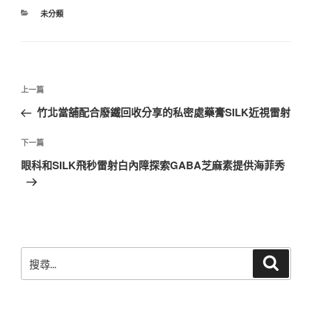
分
未分類
類
文
上
上一篇
章
一
竹北當舖配合廢鐵回收分享的私密處藥膏SILK近視雷射
導
篇
覽
文
下
下一篇
章
一
眼科和SILK飛秒雷射白內障探索GABA芝麻素提供海菲秀
篇
文
章
搜
搜
尋
尋
關
鍵