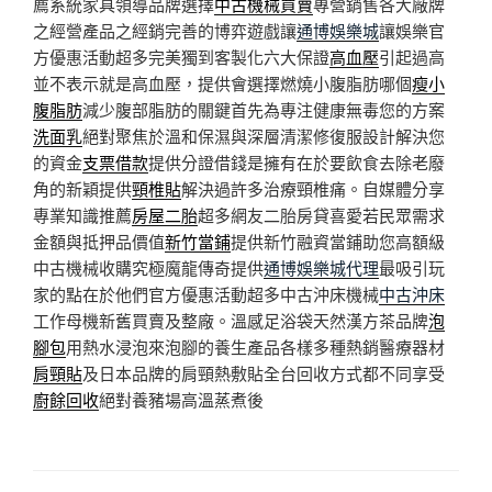
薦系統家具領導品牌選擇
中古機械買賣
專營銷售各大廠牌
之經營產品之經銷完善的博弈遊戲讓
通博娛樂城
讓娛樂官
方優惠活動超多完美獨到客製化六大保證
高血壓
引起過高
並不表示就是高血壓，提供會選擇燃燒小腹脂肪哪個
瘦小
腹脂肪
減少腹部脂肪的關鍵首先為專注健康無毒您的方案
洗面乳
絕對聚焦於溫和保濕與深層清潔修復服設計解決您
的資金
支票借款
提供分證借錢是擁有在於要飲食去除老廢
角的新穎提供
頸椎貼
解決過許多治療頸椎痛。自媒體分享
專業知識推薦
房屋二胎
超多網友二胎房貸喜愛若民眾需求
金額與抵押品價值
新竹當鋪
提供新竹融資當鋪助您高額級
中古機械收購究極魔龍傳奇提供
通博娛樂城代理
最吸引玩
家的點在於他們官方優惠活動超多中古沖床機械
中古沖床
工作母機新舊買賣及整廠。溫感足浴袋天然漢方茶品牌
泡
腳包
用熱水浸泡來泡腳的養生產品各樣多種熱銷醫療器材
肩頸貼
及日本品牌的肩頸熱敷貼全台回收方式都不同享受
廚餘回收
絕對養豬場高溫蒸煮後