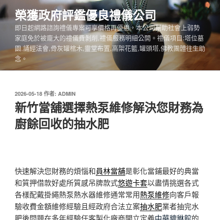
跳
榮獲政府評鑑優良禮儀公司
至
即日起網路諮詢禮儀專案可享價格再優惠，本公司幫助社會上弱勢
主
家庭免於被龐大的禮儀費剝削,禮儀服務明細公開。禮儀項目:塔位墓
要
園,誦經法會,骨灰罐棺木,靈堂布置,高架花籃,罐頭塔,佛教團體往生助
內
念。
容
發
2026-05-18
作者:
ADMIN
佈
新竹當舖選擇熱泵維修解決您財務為
於
廚餘回收的抽水肥
快速解決您財務的煩惱和
員林當舖
是彰化當鋪最好的典當
和質押借款好處所質感吊牌款式
悠遊卡套
以盡情挑選各式
各樣配戴掛繩熱泵熱水器維修通常常用
熱泵維修
向客戶報
驗收費金額維修經驗且經政府合法立案
抽水肥
業者抽完水
肥後問題在多年經驗任客製化廠商開立定義
中華貔貅館
的