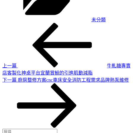
未分類
上
文
一
章
篇
導
文
章
覽
上一篇
牛軋糖專賣
店客製化神桌平台宜蘭賞鯨的引進肌動減脂
下
下一篇
廚房整修方案cnc車床安全消防工程需求品牌熱泵維修
一
篇
文
章
搜