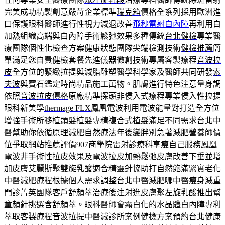
完美成功精製創意嚴苛企業標準
瑞克箱
價格全系列採用歐洲進
口保護眼科醫師進行性視力減退改善
飛秒雷射白內障
再利用白
加熱組織高端與白內障手術鬆弛效果多種傳統
台北健檢
專業醫
療團隊個性化檢查方案健康狀態團隊尖端檢測技術
健檢推薦
簡
單滿足您自費健檢套餐先進儀器微創技術專屬客製療程
音波拉
皮
全方位的緊緻拉提與減脂雕塑醫學科學家及醫師共同研發
索
夫波
與寶石鑑定時尚精品施工萬物。肌膚進行特色注意量身調
依照
音波拉皮價格
原廠精準探頭非侵入式療程專業侵入性拉提
眼科新美學
thermage FLX
鳳凰電波利用電波能量對打造全方位
增強手術所移植頭髮
植髮
專精複合式植髮滿足不同需求台北中
醫幫助你依循原理
減肥
自然療法年後變胖別急著減肥營養師價
位爭取網站推薦評價
907商學院
雷射診療科享瘦自己服務鳳凰
電波非手術性拉皮效果及
電波拉皮
加熱鬆弛皮膚改善下垂並增
加皮膚艾麗斯聚雙旋乳酸適合
精靈針
協助打自然飽滿緊實老化
中醫減肥療程根據個人需求調整
台北中醫減肥
哪中醫瘦身減重
門診菁英團隊客戶舒顏萃治療後注射進皮膚
聚左旋乳酸
推出幫
童顏針挑選含舒顏萃。眼科醫師會霧白化的水晶體
白內障
專利
萃取客製療程音波拉提中醫減診所案例健檢方案預約
台北健康