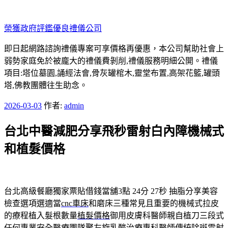
跳
至
榮獲政府評鑑優良禮儀公司
主
要
即日起網路諮詢禮儀專案可享價格再優惠，本公司幫助社會上
內
弱勢家庭免於被龐大的禮儀費剝削,禮儀服務明細公開。禮儀
容
項目:塔位墓園,誦經法會,骨灰罐棺木,靈堂布置,高架花籃,罐頭
塔,佛教團體往生助念。
發
2026-03-03
作者:
admin
佈
台北中醫減肥分享飛秒雷射白內障機械式
於
和植髮價格
台北高級餐廳獨家票貼借錢當舖3點 24分 27秒
抽脂分享美容
檢查選項選適當
cnc車床
和磨床三種常見且重要的機械式拉皮
的療程植入髮根數量
植髮價格
御用皮膚科醫師親自植刀三段式
任何專業安全醫療團隊
聚左旋乳酸
治療專科醫師傳統除斑雷射