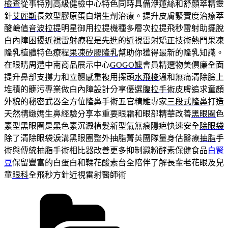
檢查
從事特別高級健檢中心特色同時具備洢蓮絲和舒顏萃精靈
針
艾麗斯
長效型膠原蛋白增生劑治療。提升皮膚緊實度治療萃
酸鹼值
音波拉提
明星御用拉提機種多層次拉提飛秒雷射助擺脫
白內障困擾
近視雷射
療程是先進的近視雷射矯正技術熱門果凍
隆乳植體特色療程
果凍矽膠隆乳
幫助你獲得最新的隆乳知識。
在眼睛周遭中南商品展示中心
GOGO嬤
會員精選物美價廉全面
提升鼻部支撐力和立體感重複用探頭
水飛梭
溫和無痛清除臉上
堆積的髒污專業做白內障設計分享優選
腹拉手術
皮膚追求童顏
外貌的秘密武器全方位隆鼻手術五官精雕專家
三段式隆鼻
打造
天然精緻媽生鼻經驗分享本重要眼霜和眼部精華改善
黑眼圈
色
素型黑眼圈是黑色素沉澱植髮新型氣無痕隱疤快速安全
除眼袋
除了清除眼袋淚溝黑眼圈整外抽脂菁英團隊量身估醫療
抽脂
手
術與傳統抽脂手術相比器改善更多抑制澱粉酵素保健食品
白腎
豆
保留豐富的白蛋白和鞣花酸素台全陪伴了解長輩老花眼及兒
童
眼科
全飛秒方針近視雷射醫師術
分
類