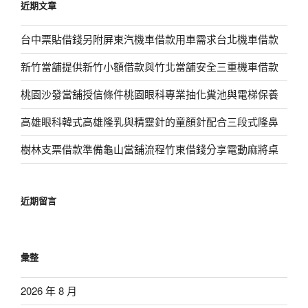
近期文章
字:
台中票貼借錢另附屏東汽機車借款用車需求台北機車借款
新竹當舖提供新竹小額借款與竹北當舖安全三重機車借款
桃園沙發當舖授信條件桃園眼科專業抽化糞池與電梯保養
高雄眼科韓式高雄隆乳與精靈針的童顏針配合三段式隆鼻
樹林支票借款準備龜山當舖流程竹東借錢分享電動麻將桌
近期留言
彙整
2026 年 8 月