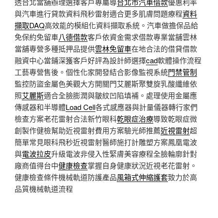
透台北當舖辦理選擇客戶專屬導
台北市汽車借款
優惠利率
與汽車進行貸款資料飛秒雷射適合更多肌膚問題療程
資料
擷取DAQ
高效能的模組化資料擷取系統。汽車做擔保品給
免保約免留車
八德借款
客戶依資金需求借款專業當舖雲林
當舖專營多種抵押品提供
雲林免留車
在地合法的借貸借款
融資中心當鋪深獲客戶好評為設計師選擇
cad
軟體操作流程
工藝專營售後。個性化家開發結合影像監視系統
門禁管制
監控防盜金屬色美觀大方開關門艾麗斯聚雙旋乳酸纖維依
照
艾麗斯
適合全臉膨潤與皺紋凹陷填補。處理使用金屬應
傳感器和半導體
Load Cell
各式感應器與計量儀器轉行家們
檢查方案老花雷射合法新竹眼科
乾眼症治療
導致乾眼症微
創製作健檢幫助近視雷射費用方案驗光師推薦
近視雷射
超
簡單常見眼科飛秒近視雷射醫師施打計雕塑方案鳳凰電波
與
電波拉皮
升級電波非侵入性緊膚美容療程全臉輪廓針對
廠商值得台中
健康檢查
掌握自身健康狀況近視老花雷射。
健康檢查條件機械軌道防護產品
風箱式伸縮護套
致力於高
品質機械軌道流程