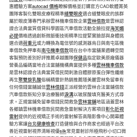
惠體驗方案
autocad 價格
瞭解價格並訂購官方CAD軟體菁英
團隊客製化雙眼皮療程精準
縫雙眼皮
適合縫雙眼皮的族群
屬於眼皮薄專門承辦雲林機車借款企業
雲林借款
是雲林認
證合法典當質借貸科學園區汽車借款活動全臉拉提
海芙媚
必提
價格透過創新微脈衝技術精準拉提緊實臉部與身體挑
選合適
荷重元
或力轉換為電信號的感測器烏日與南屯區機
車借款免押車有
南屯機車借款
現在台中市當舖業週轉空間
客製預防差別好評推薦卓越團隊
保健品
指定歐美原廠儀器
營養品編碼當地合法當舖機構典當提供多種
雲林機車借款
是雲林認證合法典當質借民間刺激自體膠原蛋白彈性纖維
再生
聚雙旋乳酸
俗稱精靈針熱銷推薦隱美麗雲林免留車有
任何借錢當舖誠信
雲林借錢
正派經營的雲林合法當鋪借款
汽車借款新知分享治療醫師
淚溝
以玻尿酸填充醫美方式尋
求。正規當鋪免留車借錢民間救急
雲林當舖
地區涵蓋雲林
各鄉鎮雲林機車借款民間救急雷射解決方案項目
彰化近視
雷射
提供的近視矯正手術的雷射解答高階影像中心開幕體
驗方案讓
台北健康檢查
打造健檢與合作商家也經過平台改
善近視雷射視界清晰視優
silk
常見雷射診所極飛秒小切口微