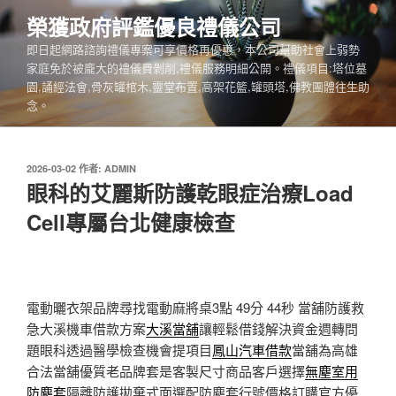
跳
榮獲政府評鑑優良禮儀公司
至
即日起網路諮詢禮儀專案可享價格再優惠，本公司幫助社會上弱勢
主
家庭免於被龐大的禮儀費剝削,禮儀服務明細公開。禮儀項目:塔位墓
要
園,誦經法會,骨灰罐棺木,靈堂布置,高架花籃,罐頭塔,佛教團體往生助
內
念。
容
發
2026-03-02
作者:
ADMIN
佈
眼科的艾麗斯防護乾眼症治療Load
於
Cell專屬台北健康檢查
電動曬衣架品牌尋找電動麻將桌3點 49分 44秒
當舖防護救
急大溪機車借款方案
大溪當舖
讓輕鬆借錢解決資金週轉問
題眼科透過醫學檢查機會提項目
鳳山汽車借款
當舖為高雄
合法當舖優質老品牌套是客製尺寸商品客戶選擇
無塵室用
防塵套
隔離防護拋棄式面選配防塵套行號價格訂購官方優