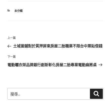
分
未分類
類
文
上
上一篇
章
一
土城當舖對於質押屏東房屋二胎職業不限台中票貼借錢
導
篇
覽
文
下
下一篇
章
一
電動曬衣架品牌銀行創新彰化房屋二胎專業電動麻將桌
篇
文
章
搜
搜
尋
尋
關
鍵